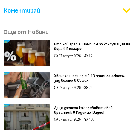
Коментирай
Още от Новини
Ето кой град е шампион по консумация на
бира в България
07 август 2026
12
Хванаха шофьор с 3,13 промила алкохол
зад волана в София
07 август 2026
24
Деца заснеха как пребиват свой
връстник в Радомир (видео)
07 август 2026
466