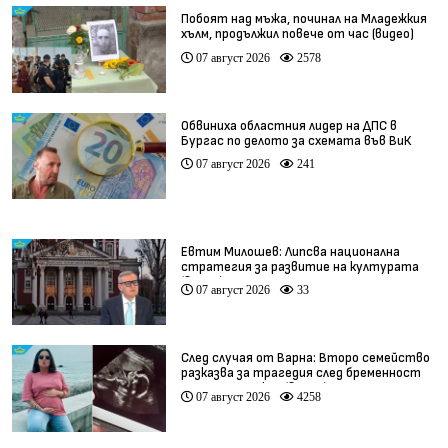
Побоят над мъжа, починал на Младежкия
хълм, продължил повече от час (видео)
07 август 2026
2578
Обвиниха областния лидер на ДПС в
Бургас по делото за схемата във ВиК
07 август 2026
241
Евтим Милошев: Липсва национална
стратегия за развитие на културата
(видео)
07 август 2026
33
След случая от Варна: Второ семейство
разказва за трагедия след бременност
при същия лекар (видео)
07 август 2026
4258