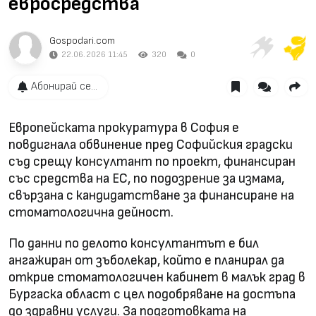
евросредства
Gospodari.com
22.06.2026 11:45
320
0
Абонирай се...
Европейската прокуратура в София е
повдигнала обвинение пред Софийския градски
съд срещу консултант по проект, финансиран
със средства на ЕС, по подозрение за измама,
свързана с кандидатстване за финансиране на
стоматологична дейност.
По данни по делото консултантът е бил
ангажиран от зъболекар, който е планирал да
открие стоматологичен кабинет в малък град в
Бургаска област с цел подобряване на достъпа
до здравни услуги. За подготовката на