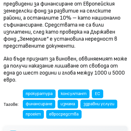
предвидени за финансиране от Европейския
земеделски фонд за развитие на селските
райони, а останалите 10% – като национално
съфинансиране. Средствата не са били
изплатени, след като проверка на Държавен
фонд „Земеделие“ е установила нередност в
представените документи.
Ако бъде признат за виновен, обвиняемият може
да получи наказание лишаване от свобода от
една до шест години и глоба между 1000 и 5000
евро.
прокуратура
консултант
ЕС
финансиране
измама
здравни услуги
Тагове:
проект
евросредства