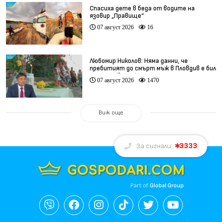
Спасиха дете в беда от водите на
язовир „Правище“
07 август 2026
16
Любомир Николов: Няма данни, че
пребитият до смърт мъж в Пловдив е бил
педофил (видео)
07 август 2026
1470
Виж още
3333
За сигнали:
Part of
Global Group