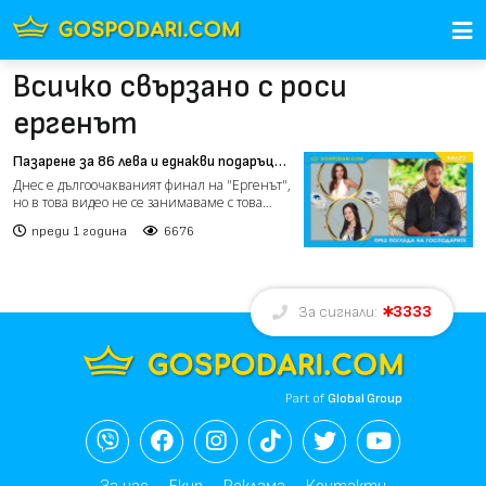
Всичко свързано с роси
ергенът
Пазарене за 86 лева и еднакви подаръци
в "Ергенът" (видео)
Днес е дългоочакваният финал на "Ергенът",
но в това видео не се занимаваме с това
събитие! Просто...
преди 1 година
6676
3333
За сигнали:
Part of
Global Group