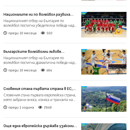
Националите ни по волейбол разбиха
Португалия с 3:0 и записаха
Националният отбор на България по
исторически успех, който ни връща
волейбол постигна убедителна победа над
сред елита за първи път от 2010 г.
Португалия с 3:0 гейма (2...
преди 10 месеца
502
Българските волейболни лъвове
отстраниха Словения и отиват на 1/8
Националният отбор на България по
финал
волейбол постигна драматична победа над
Словения с 3:2 гейма (25:...
преди 10 месеца
464
Словения стана първата страна в ЕС,
която налага оръжейно ембарго на
Словения стана първата европейска страна,
Израел
която забрани вноса, износа и транзита на
оръжия към и от...
преди 1 година
2649
Още една европейска държава узакони