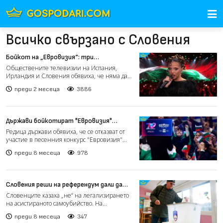
Всичко свързано с Словения
Бойкот на „Евровизия“: три
обществени телевизии отказват да
Обществените телевизии на Испания,
излъчват конкурса
Ирландия и Словения обявиха, че няма да
излъчват 70-ото издание...
преди 2 месеца
3886
Държави бойкотират "Евровизия"
заради Израел, Кошлуков готви кастинг
Редица държави обявиха, че се отказват от
за завръщане на България в конкурса
участие в песенния конкурс "Евровизия"
(видео)
след решението на...
преди 8 месеца
978
Словения реши на референдум дали да
позволи асистираното самоубийство
Словенците казаха „не“ на легализирането
на асистираното самоубийство. На
националния референдум, п...
преди 8 месеца
347