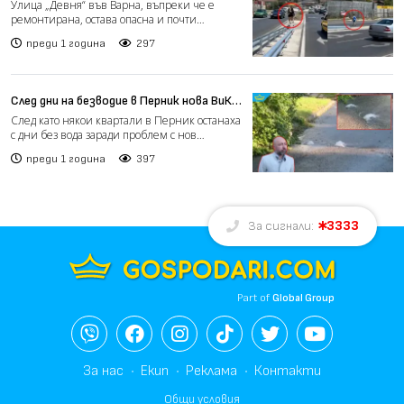
необезопасена, година след като
Улица „Девня“ във Варна, въпреки че е
блъснаха дете (видео)
ремонтирана, остава опасна и почти
непроходима за пешеходци –...
преди 1 година
297
След дни на безводие в Перник нова ВиК
авария пилее вода по улиците на града
След като някои квартали в Перник останаха
(видео)
с дни без вода заради проблем с нов
водопровод, сега пор...
преди 1 година
397
3333
За сигнали:
Part of
Global Group
За нас
Екип
Реклама
Контакти
Общи условия