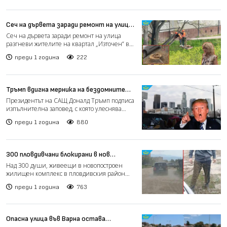
Сеч на дървета заради ремонт на улица
разгневи жители на квартал в Пловдив
Сеч на дървета заради ремонт на улица
(видео)
разгневи жителите на квартал „Източен“ в
Пловдив, разказва bT...
преди 1 година
222
Тръмп вдигна мерника на бездомните
хора по улиците - забранява ги
Президентът на САЩ Доналд Тръмп подписа
изпълнителна заповед, с която улеснява
щатите и градовете д...
преди 1 година
880
300 пловдивчани блокирани в нов
комплекс без улица и достъп – гневът
Над 300 души, живеещи в новопостроен
расте, хората готвят протест (видео)
жилищен комплекс в пловдивския район
„Западен“, са буквално от...
преди 1 година
763
Опасна улица във Варна остава