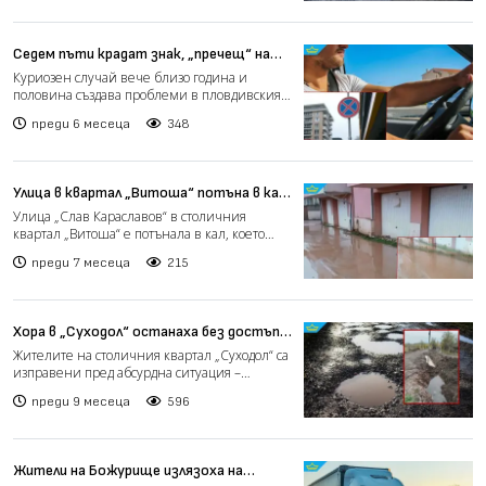
Седем пъти крадат знак, „пречещ“ на
граждани на Пловдив да паркират на
Куриозен случай вече близо година и
наторавена улица (видео)
половина създава проблеми в пловдивския
район „Западен“, където...
преди 6 месеца
348
Улица в квартал „Витоша“ потъна в кал:
Жителите са подали десетки сигнали
Улица „Слав Караславов“ в столичния
към институциите (видео)
квартал „Витоша“ е потънала в кал, което
затруднява движението...
преди 7 месеца
215
Хора в „Суходол“ останаха без достъп
до домовете си, улицата им се оказа
Жителите на столичния квартал „Суходол“ са
частен имот (видео)
изправени пред абсурдна ситуация –
единствената улица, в...
преди 9 месеца
596
Жители на Божурище излязоха на