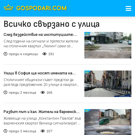
Всичко свързано с улица
След бездействие на институциите:
Жители на „Люлин“ сами си направиха
След години на сигнали и протести жители
улица (видео)
на столичния квартал „Люлин“ сами се
организираха и ремонт...
преди 4 седмици
191
Улици в София ще носят имената на
забележителни българки
Столичният общински съвет предстои да
разгледа предложение 20 улици в квартал
„Левски Г – зона В“ д...
преди 2 месеца
166
Разбит път и кал: Жители на варненски
квартал настояват за ремонт на улица
Живеещи на улица „Константин Павлов“ във
(видео)
варненския квартал Виница сигнализират за
сериозно влошава...
преди 5 месеца
107