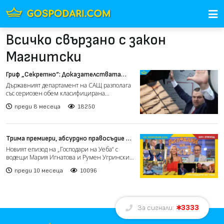
Всичко свързано с закон
Магнитски
Гриф „Секретно“: Доказателствата
срещу Пеевски – от контрабанда до
Държавният департамент на САЩ разполага
„Дунарит“ и „Новичок“
със сериозен обем класифицирана
информация с гриф „Секретно...
преди 8 месеца
18250
Трима премиери, абсурдно правосъдие и
гаджета двойници в новия епизод на
Новият епизод на „Господари на Уеба“ с
"Господари на Уеба" (ЦЯЛ ЕПИЗОД)
водещи Мария Игнатова и Румен Угрински
вече е тук! В него ще...
преди 10 месеца
10096
3333
За сигнали: