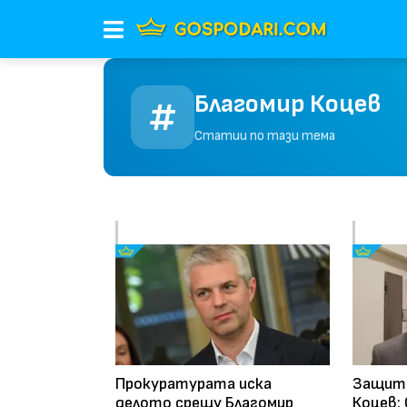
Благомир Коцев
Статии по тази тема
Прокуратурата иска
Защита
делото срещу Благомир
Коцев: