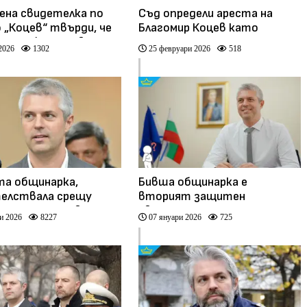
на свидетелка по
Съд определи ареста на
 „Коцев“ твърди, че
Благомир Коцев като
ената ѝ държавна
незаконен
2026
1302
25 февруари 2026
518
я следи
а общинарка,
Бивша общинарка е
елствала срещу
вторият защитен
 поиска държавна
свидетел по делото срещу
и 2026
8227
07 януари 2026
725
кмета Благомир Коцев