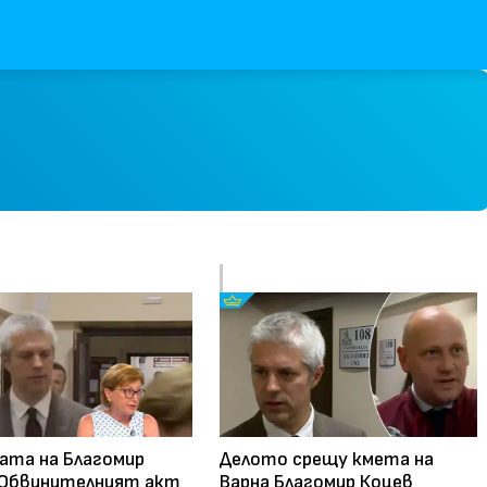
та на Благомир
Делото срещу кмета на
 Обвинителният акт
Варна Благомир Коцев