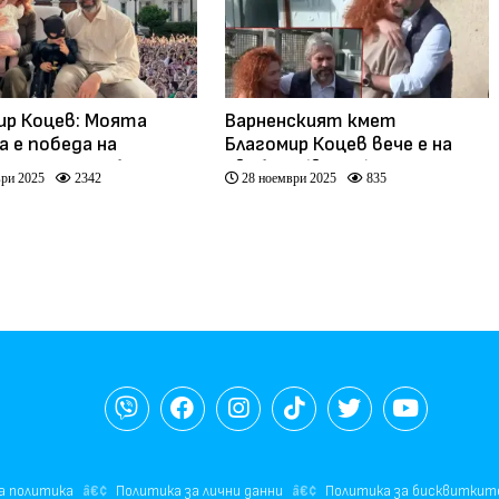
ир Коцев: Моята
Варненският кмет
а е победа на
Благомир Коцев вече е на
ните, ще им бъда
свобода (видео)
ри 2025
2342
28 ноември 2025
835
признателен
а политика
Политика за лични данни
Политика за бисквиткит