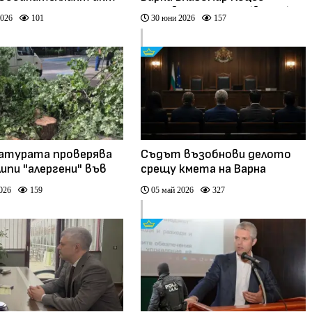
ържа конкретни
отново не тръгна (видео)
2026
101
30 юни 2026
157
(видео)
атурата проверява
Съдът възобнови делото
липи "алергени" във
срещу кмета на Варна
026
159
05 май 2026
327