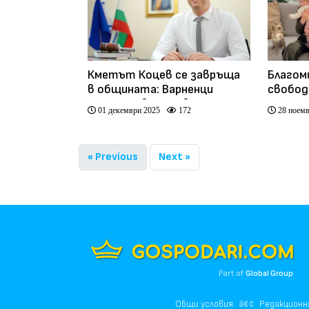
Кметът Коцев се завръща
Благом
в общината: Варненци
свобод
чакат да влезем в един
гражда
01 декември 2025
172
28 ноемв
нормален ритъм на работа
вечно 
(видео)
« Previous
Next »
Part of
Global Group
Общи условия
Редакционн