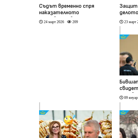
Съдът временно спря
Защите
наказателното
делото
производство по делото
назнач
24 март 2026
209
23 март 
„Коцев“ (видео)
охрана 
Бившат
свидет
Коцев,
09 януар
охрана