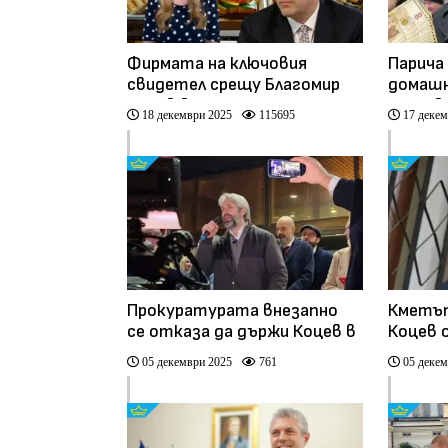
Фирмата на ключовия
Парича
свидетел срещу Благомир
домашн
Коцев взе поръчка за 1,2
"Коцев
18 декември 2025
115695
17 декем
млн. лв.
общинс
Прокуратурата внезапно
Кметът
се отказа да държи Коцев в
Коцев 
ареста
си гара
05 декември 2025
761
05 декем