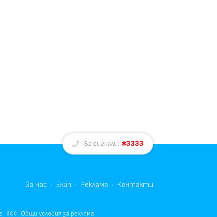
3333
За сигнали:
За нас
Екип
Реклама
Контакти
е
Общи условия за реклама