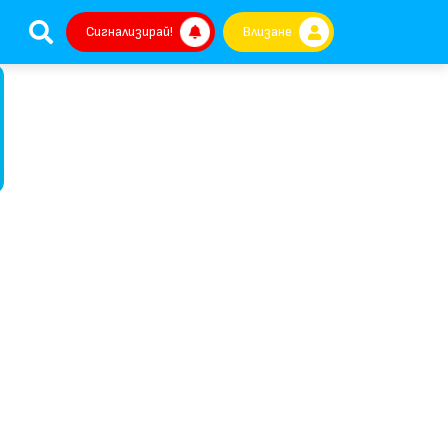
Сигнализирай!
Влизане