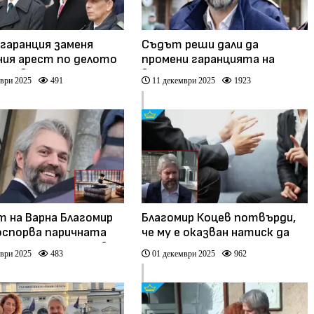
 гаранция заменя
Съдът реши дали да
ия арест по делото
промени гаранцията на
" за варненските
варненския кмет Благомир
ври 2025
491
11 декември 2025
1923
ки съветници
Коцев
 на Варна Благомир
Благомир Коцев потвърди,
оспорва паричната
че му е оказван натиск да
нция от 200 000 лв.
премине към друга партия
ври 2025
483
01 декември 2025
962
(видео)