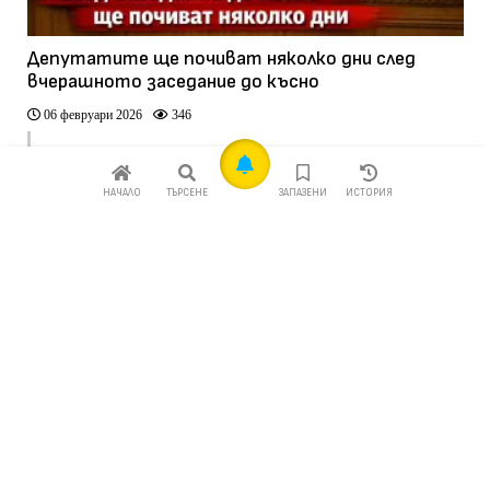
Депутатите ще почиват няколко дни след
вчерашното заседание до късно
06 февруари 2026
346
НАЧАЛО
ТЪРСЕНЕ
ЗАПАЗЕНИ
ИСТОРИЯ
Появи се желаещ за поста на служебен премиер
(видео)
28 януари 2026
1178