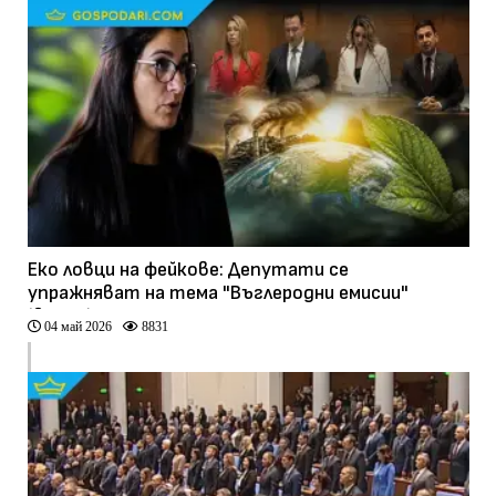
Еко ловци на фейкове: Депутати се
упражняват на тема "Въглеродни емисии"
(видео)
04 май 2026
8831