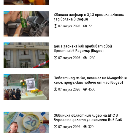
Хванаха шофьор с 3,13 промила алкохол
зад волана в София
07 август 2026
72
Деца заснеха как пребиват свой
връстник в Радомир (видео)
07 август 2026
1230
Побоят над мъжа, починал на Младежкия
хълм, продължил повече от час (видео)
07 август 2026
4506
Обвиниха областния лидер на ДПС в
Бургас по делото за схемата във ВиК
07 август 2026
329