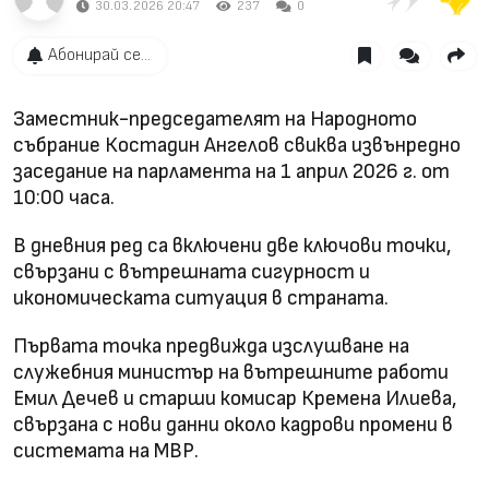
30.03.2026 20:47
237
0
Абонирай се...
Заместник-председателят на Народното
събрание Костадин Ангелов свиква извънредно
заседание на парламента на 1 април 2026 г. от
10:00 часа.
В дневния ред са включени две ключови точки,
свързани с вътрешната сигурност и
икономическата ситуация в страната.
Първата точка предвижда изслушване на
служебния министър на вътрешните работи
Емил Дечев и старши комисар Кремена Илиева,
свързана с нови данни около кадрови промени в
системата на МВР.