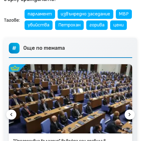
парламент
извънредно заседание
МВР
Тагове:
убийства
Петрохан
горива
цени
Още по темата
"Прогресивна България" въвежда соц правила в