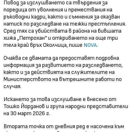
Повод за изслушването са твърдения за
поредица от уволнения и премествания на
ръководни кадри, както и съмнения за оказван
натиск по разследване на тежки престъпления.
Сред тях са убийствата в района на бившата
хижа „Петрохан“ и откриването на още три
тела край връх Околчица, пише
.
NOVA
Очаква се двамата да предоставят подробна
информация за развитието на разследването,
както и за действията на служителите на
Министерството на вътрешните работи по
случая.
Искането за това изслушване е внесено от
Тошко Йорданов и група народни представители
на 30 март 2026 г.
Втората точка от дневния ред е насочена към