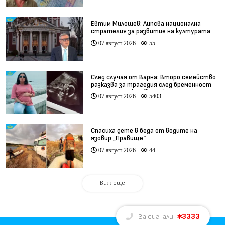
Евтим Милошев: Липсва национална
стратегия за развитие на културата
(видео)
07 август 2026
55
След случая от Варна: Второ семейство
разказва за трагедия след бременност
при същия лекар (видео)
07 август 2026
5403
Спасиха дете в беда от водите на
язовир „Правище“
07 август 2026
44
Виж още
3333
За сигнали: