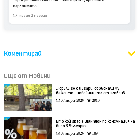
парламента
преди 2 месеца
Коментирай
Още от Новини
„Горили го с цигари, обръснали му
веждите“: Побойниците от Пловдив
остават в ареста (видео)
07 август 2026
2919
Ето кой град е шампион по консумация на
бира в България
07 август 2026
189