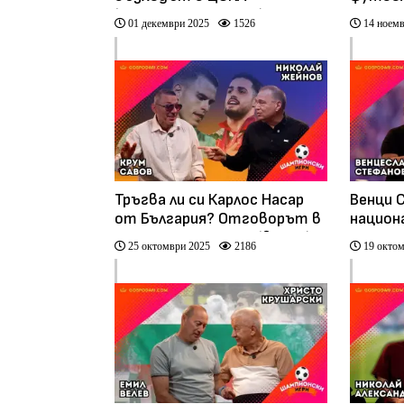
("Шампионски игри")
каза к
01 декември 2025
1526
14 ноемв
шампио
"Шампи
Тръгва ли си Карлос Насар
Венци 
от България? Отговорът в
национ
“Шампионски игри” (видео)
епизод
25 октомври 2025
2186
19 октом
игри" (