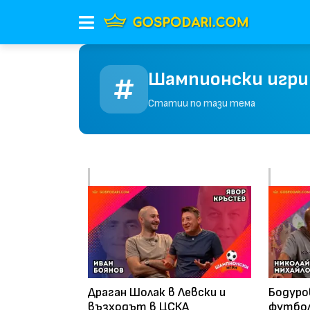
Шампионски игри
Статии по тази тема
Драган Шолак в Левски и
Бодуро
възходът в ЦСКА
футбол