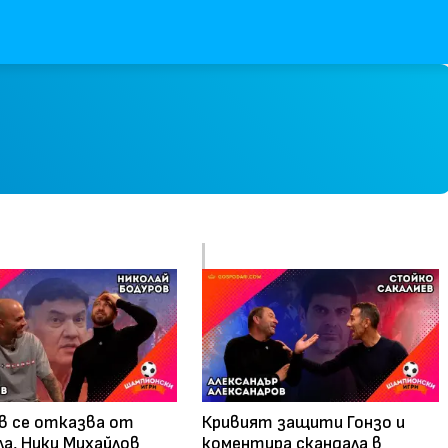
в се отказва от
Кривият защити Гонзо и
а, Ники Михайлов
коментира скандала в