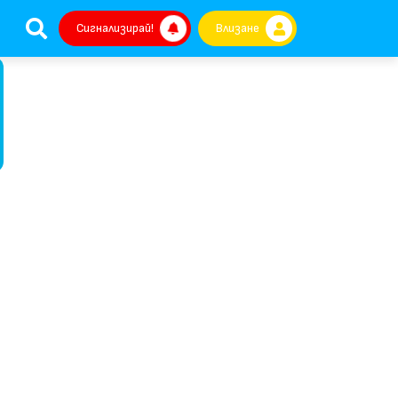
Сигнализирай!
Влизане