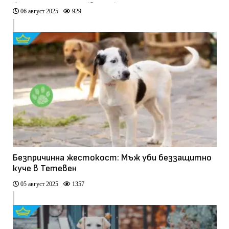
бездомни кучета (видео)
06 август 2025
929
Безпричинна жестокост: Мъж уби беззащитно
куче в Тетевен
05 август 2025
1357