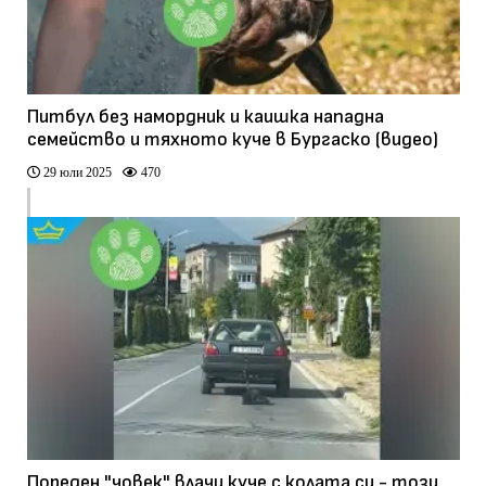
Питбул без намордник и каишка нападна
семейство и тяхното куче в Бургаско (видео)
29 юли 2025
470
Пореден "човек" влачи куче с колата си - този