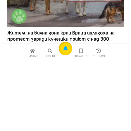
Жители на вилна зона край Враца излязоха на
протест заради кучешки приют с над 300
животни (видео)
25 юли 2025
598
НАЧАЛО
ТЪРСЕНЕ
ЗАПАЗЕНИ
ИСТОРИЯ