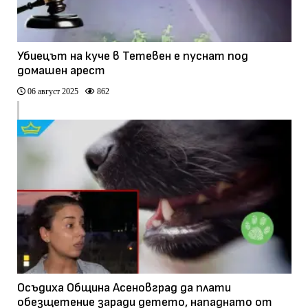
Убиецът на куче в Тетевен е пуснат под
домашен арест
06 август 2025
862
Осъдиха Община Асеновград да плати
обезщетение заради детето, нападнато от