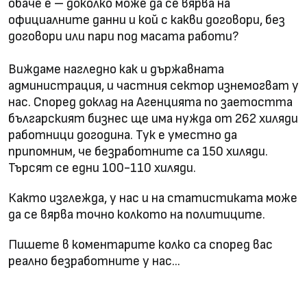
обаче е – доколко може да се вярва на
официалните данни и кой с какви договори, без
договори или пари под масата работи?
Виждаме нагледно как и държавната
администрация, и частния сектор изнемогват у
нас. Според доклад на Агенцията по заетостта
българският бизнес ще има нужда от 262 хиляди
работници догодина. Тук е уместно да
припомним, че безработните са 150 хиляди.
Търсят се едни 100-110 хиляди.
Както изглежда, у нас и на статистиката може
да се вярва точно колкото на политиците.
Пишете в коментарите колко са според вас
реално безработните у нас…