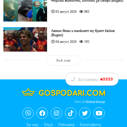
Морски животни, готови за селфи (видео)
05 август 2026
983
Ламин Ямал и малкият му брат Кейне
(видео)
04 август 2026
195
Виж още
3333
За сигнали:
Part of
Global Group
За нас
Екип
Реклама
Контакти