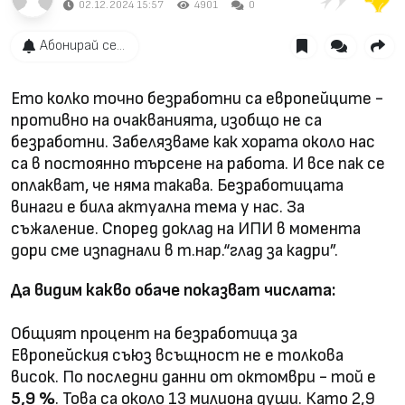
02.12.2024 15:57
4901
0
Абонирай се...
Ето колко точно безработни са европейците -
противно на очакванията, изобщо не са
безработни. Забелязваме как хората около нас
са в постоянно търсене на работа. И все пак се
оплакват, че няма такава. Безработицата
винаги е била актуална тема у нас. За
съжаление. Според доклад на ИПИ в момента
дори сме изпаднали в т.нар.“глад за кадри”.
Да видим какво обаче показват числата:
Общият процент на безработица за
Европейския съюз всъщност не е толкова
висок. По последни данни от октомври - той е
5,9 %
. Това са около 13 милиона души. Като 2,9