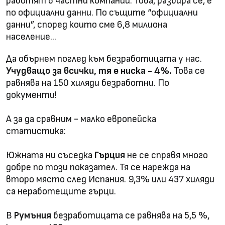
работят в частни компании. Това, разбира се, е
по официални данни. По същите “официални
данни”, според които сме 6,8 милиона
население…
Да обърнем поглед към безработицата у нас.
Учудващо за всички, тя е ниска - 4%.
Това се
равнява на 150 хиляди безработни. По
документи!
А за да сравним - малко европейска
статистика:
Южната ни съседка
Гърция
не се справя много
добре по този показател. Тя се нарежда на
второ място след Испания. 9,3% или 437 хиляди
са неработещите гърци.
В
Румъния
безработицата се равнява на 5,5 %,