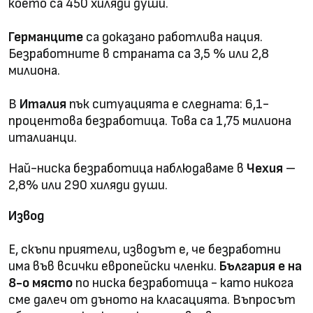
което са 450 хиляди души.
Германците
са доказано работлива нация.
Безработните в страната са 3,5 % или 2,8
милиона.
В
Италия
пък ситуацията е следната: 6,1-
процентова безработица. Това са 1,75 милиона
италианци.
Най-ниска безработица наблюдаваме в
Чехия
–
2,8% или 290 хиляди души.
Извод
Е, скъпи приятели, изводът е, че безработни
има във всички европейски членки.
България е на
8-о място
по ниска безработица - като никога
сме далеч от дъното на класацията. Въпросът