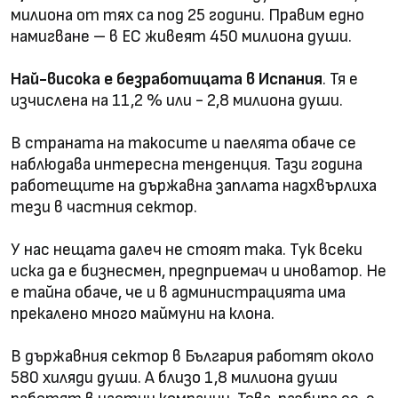
милиона от тях са под 25 години. Правим едно
намигване – в ЕС живеят 450 милиона души.
Най-висока е безработицата в Испания
. Тя е
изчислена на 11,2 % или - 2,8 милиона души.
В страната на такосите и паелята обаче се
наблюдава интересна тенденция. Тази година
работещите на държавна заплата надхвърлиха
тези в частния сектор.
У нас нещата далеч не стоят така. Тук всеки
иска да е бизнесмен, предприемач и иноватор. Не
е тайна обаче, че и в администрацията има
прекалено много маймуни на клона.
В държавния сектор в България работят около
580 хиляди души. А близо 1,8 милиона души