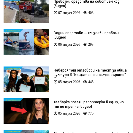
Превозни средства на собствен ход
(видео)
07 август 2026
403
Водни спортове – хлъзгави провали
(видео)
06 август 2026
293
Невероятни отговори на тест за обща
култура в "Къщата на инфлуенсърите"
(видео)
05 август 2026
445
Хлебарка полази репортерка в ефир, но
тя не трепна (видео)
05 август 2026
775