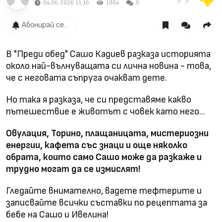
04.06.2026 11:16
1904
0
Абонирай се...
В "Преди обед" Сашо Кадиев разказа историята
около най-вълнуващата си лична новина - това,
че с неговата съпруга очакват дете.
Но така я разказа, че си представяме какво
пътешествие е животът с човек като него...
Овулация, Торино, плащаницата, мистериозни
енергии, кафета със знаци и още няколко
обрата, които само Сашо може да разкаже и
трудно могат да се измислят!
Гледайте внимателно, вадете тефтерите и
записвайте всички съставки по рецептата за
бебе на Сашо и Ивелина!