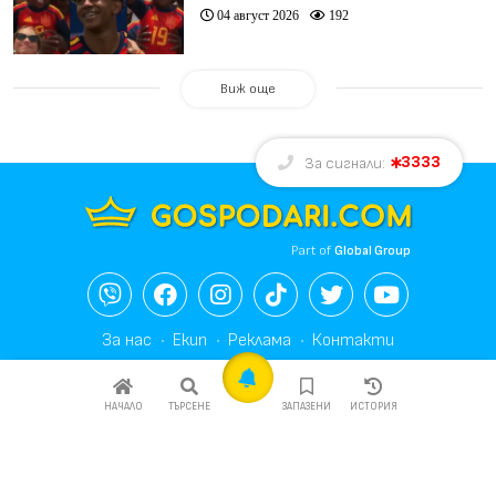
04 август 2026
192
Виж още
3333
За сигнали:
Part of
Global Group
За нас
Екип
Реклама
Контакти
Общи условия
Редакционна политика
НАЧАЛО
ТЪРСЕНЕ
ЗАПАЗЕНИ
ИСТОРИЯ
Политика за лични данни
Политика за бисквитките
Общи условия за реклама