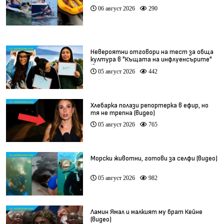
06 август 2026
290
Невероятни отговори на тест за обща
култура в "Къщата на инфлуенсърите"
(видео)
05 август 2026
442
Хлебарка полази репортерка в ефир, но
тя не трепна (видео)
05 август 2026
765
Морски животни, готови за селфи (видео)
05 август 2026
982
Ламин Ямал и малкият му брат Кейне
(видео)