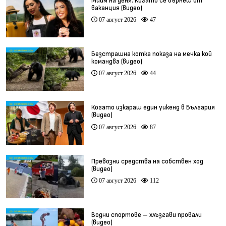
Мийм на деня: Когато се върнеш от
ваканция (видео)
07 август 2026
47
Безстрашна котка показа на мечка кой
командва (видео)
07 август 2026
44
Когато изкараш един уикенд в България
(видео)
07 август 2026
87
Превозни средства на собствен ход
(видео)
07 август 2026
112
Водни спортове – хлъзгави провали
(видео)