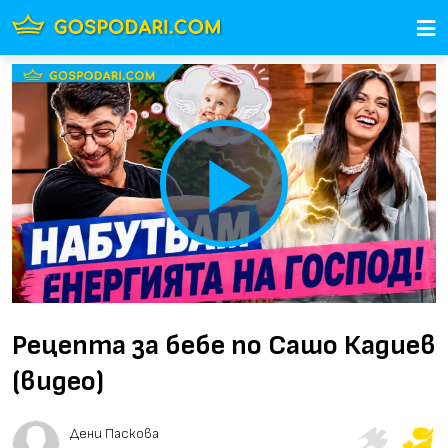
Play
Video
Рецепта за бебе по Сашо Кадиев
(видео)
Дени Паскова