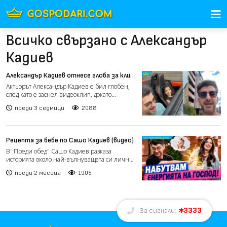
Всичко свързано с Александър
Кадиев
Александър Кадиев отнесе глоба за клип,
заснет по време на шофиране (видео)
Актьорът Александър Кадиев е бил глобен,
след като е заснел видеоклип, докато
управлява автомобила...
преди 3 седмици
2088
Рецепта за бебе по Сашо Кадиев (видео)
В "Преди обед" Сашо Кадиев разказа
историята около най-вълнуващата си лична
новина - това, че с нег...
преди 2 месеца
1905
3333
За сигнали: