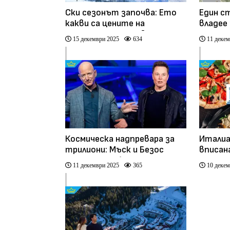
Ски сезонът започва: Ето
Един с
какви са цените на
владее
сезонните карти в
от пол
15 декември 2025
634
11 декем
България
човеч
Космическа надпревара за
Италиа
трилиони: Мъск и Безос
вписан
планират орбитални
ЮНЕСКО
11 декември 2025
365
10 декем
центрове за данни с
немате
изкуствен интелект
наслед