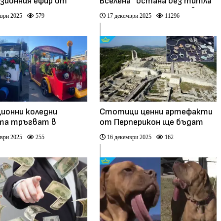
зионния ефир от
Вселена“ остана без титла
одина
след скандална снимка в
ври 2025
579
17 декември 2025
11296
социалните мрежи
ионни коледни
Стотици ценни артефакти
та тръгват в
от Перперикон ще бъдат
а на София
представени в изложба
ври 2025
255
16 декември 2025
162
(видео)