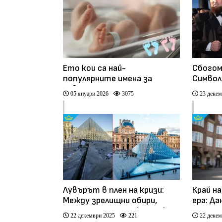
Ето кои са най-
Сбогом
популярните имена за
Символ
новородени за 2025 г.
Вашинг
05 януари 2026
3075
23 декем
монета
Лувърът в плен на кризи:
Край н
Между зрелищни обири,
ера: Да
рушащи се зали и безкрайни
традиц
22 декември 2025
221
22 декем
стачки
писма