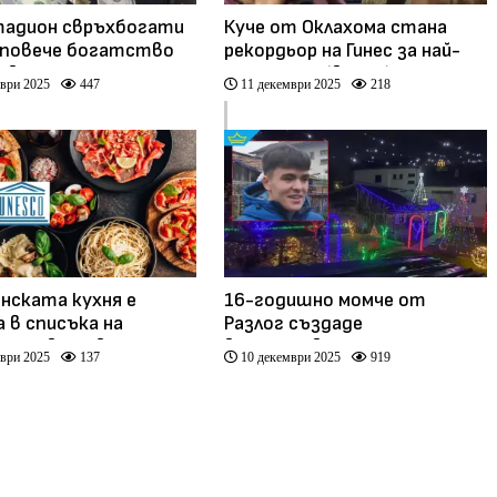
тадион свръхбогати
Куче от Оклахома стана
 повече богатство
рекордьор на Гинес за най-
овината
дълъг език (видео)
ври 2025
447
11 декември 2025
218
ество
нската кухня е
16-годишно момче от
а в списъка на
Разлог създаде
 за световно
впечатляваща украса с над
ври 2025
137
10 декември 2025
919
риално културно
25 хиляди светодиода
ство
(видео)