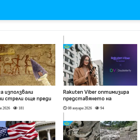
са използвали
Rakuten Viber оптимизира
и стрели още преди
представянето на
яди години
рекламите чрез
и 2026
181
08 януари 2026
94
партньорство с
DoubleVerify