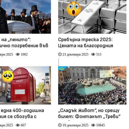
 на „пенито“:
Сребърна треска 2025:
ично погребение във
Цената на благородния
тон беляза края на
метал се удвои за една
ври 2025
1002
23 декември 2025
513
та от един цент
година
а една 400-годишна
„Сладък живот“, но срещу
ния се сбогува с
билет: Фонтанът „Треви“
ионните пощенски
става платен за туристи
ври 2025
607
19 декември 2025
10845