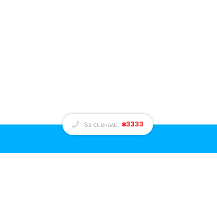
3333
За сигнали:
За нас
Екип
Реклама
Контакти
е
Общи условия за реклама