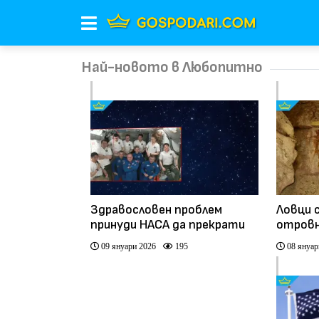
Най-новото в Любопитно
Здравословен проблем
Ловци 
принуди НАСА да прекрати
отровн
мисия на Международната
60 хил
09 януари 2026
195
08 януар
космическа станция (видео)