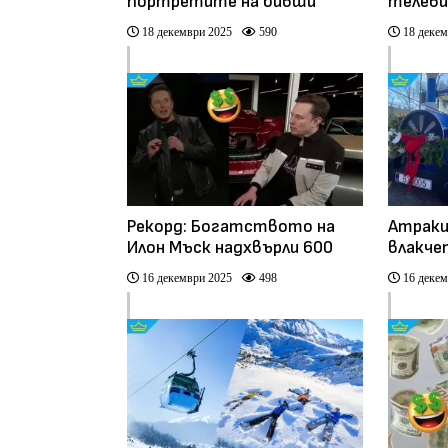
портретите на бивши
телеви
американски президенти
2029 г
18 декември 2025
590
18 декем
(видео)
Рекорд: Богатството на
Атракц
Илон Мъск надхвърли 600
влакче
млрд. долара
център
16 декември 2025
498
16 декем