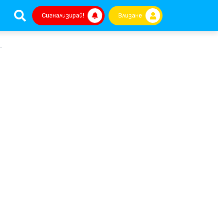
Сигнализирай!
Влизане