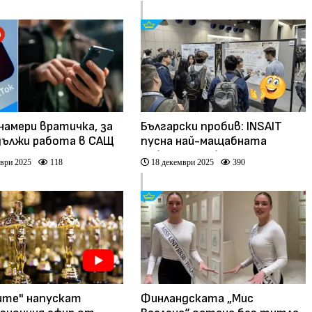
 намери вратичка, за
Български пробив: INSAIT
дължи работа в САЩ
пусна най-мащабната
публична 3D база данни за
ври 2025
118
18 декември 2025
390
изкуствен интелект
ите" напускат
Финландската „Мис