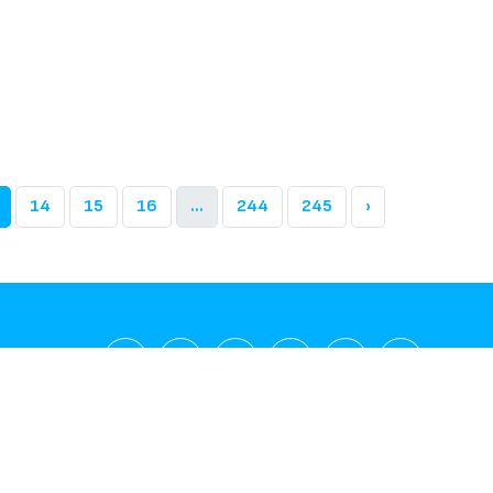
14
15
16
...
244
245
›
а политика
Политика за лични данни
Политика за бисквиткит
© 2003-2026 Gospodari.com, Всички права запазени.