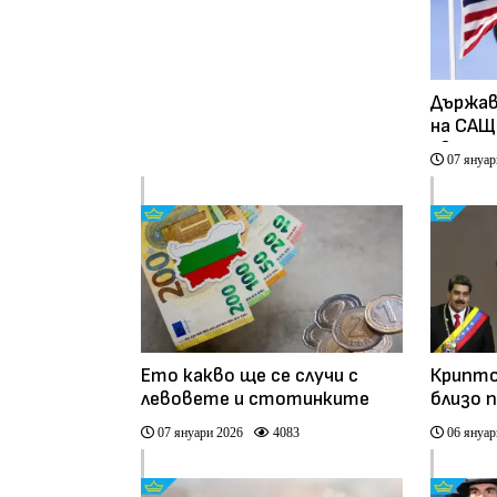
Държа
на САЩ
Европа
07 януар
дестин
Ето какво ще се случи с
Крипто
левовете и стотинките
близо 
долара
07 януари 2026
4083
06 януар
Никола