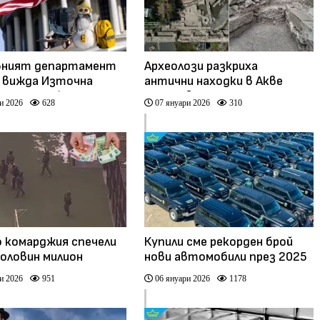
вният департамент
Археолози разкриха
 вижда Източна
антични находки в Акве
 като по-безопасна
калиде в Бургас
и 2026
628
07 януари 2026
310
ация
 комарджия спечели
Купили сме рекорден брой
половин милион
нови автомобили през 2025
 от ареста на
година
и 2026
951
06 януари 2026
1178
с Мадуро