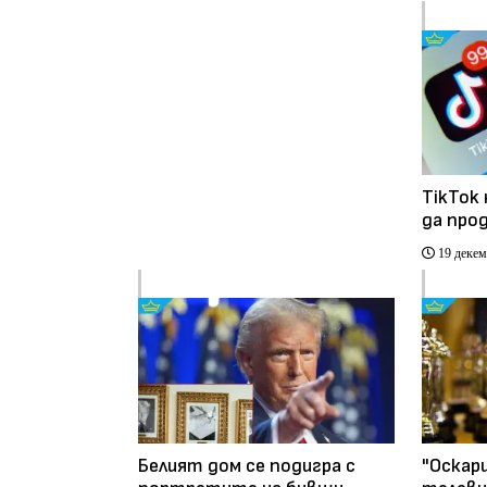
TikTok
да про
19 декем
Белият дом се подигра с
"Оскар