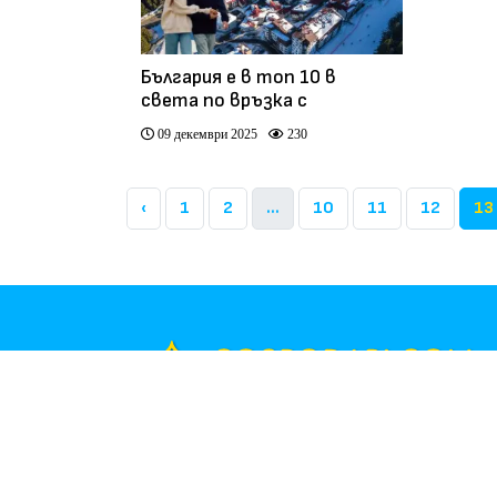
България е в топ 10 в
света по връзка с
природата
09 декември 2025
230
‹
1
2
...
10
11
12
13
Part of
Global Group
Общи условия
Редакционн