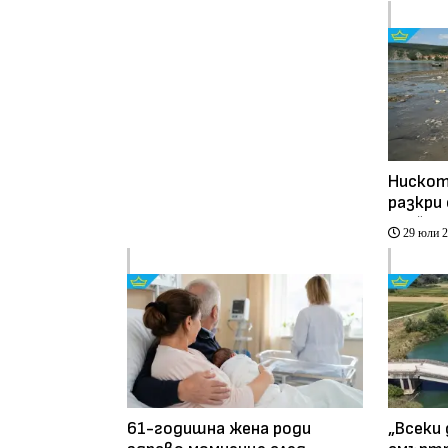
Нискот
разкри
край Р
29 юли 
61-годишна жена роди
„Всеки 