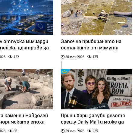
л отпуска милиарди
Започна прибирането на
опейски центрове за
останките от мамута
вен интелект
край Русе, очакват нови
2026
122
30 юли 2026
135
находки
а каменен мавзолей
Принц Хари загуби делото
норимската епоха
срещу Daily Mail и може да
ерикон (видео)
плати милиони
2026
86
29 юли 2026
225