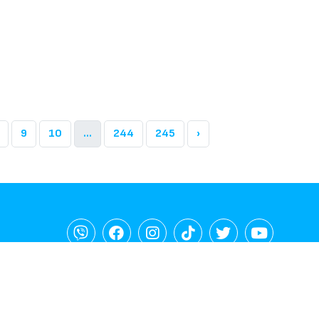
9
10
...
244
245
›
а политика
Политика за лични данни
Политика за бисквиткит
© 2003-2026 Gospodari.com, Всички права запазени.