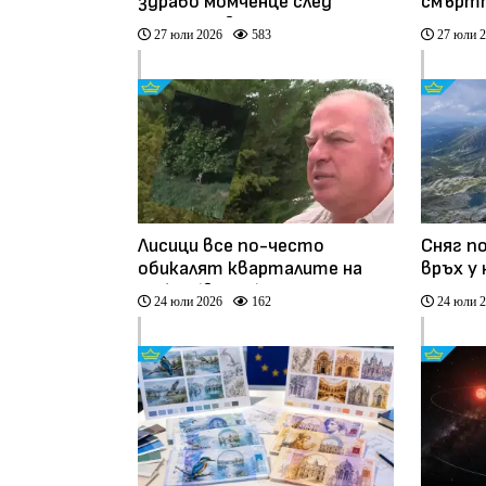
здраво момченце след
смърт
сложна инвитро процедура
премин
27 юли 2026
583
27 юли 
в Северна Македония
мост в
Лисици все по-често
Сняг п
обикалят кварталите на
връх у 
София (видео)
24 юли 2026
162
24 юли 