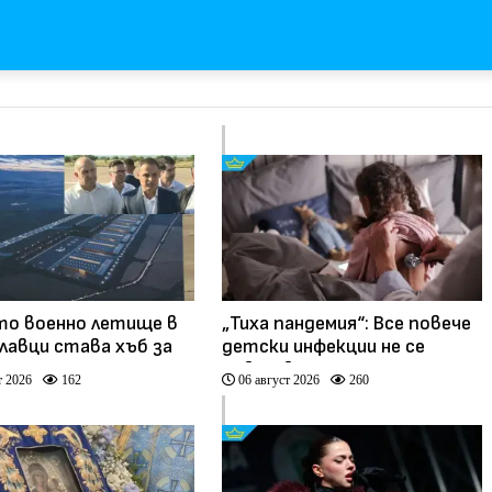
о военно летище в
„Тиха пандемия“: Все повече
лавци става хъб за
детски инфекции не се
ески технологии и
повлияват от
т 2026
162
06 август 2026
260
ии (видео)
антибиотици