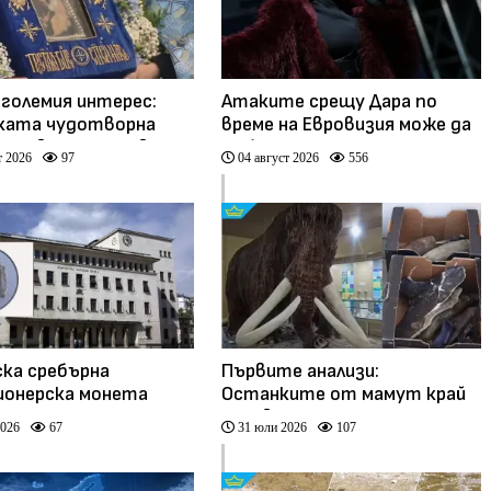
 големия интерес:
Атаките срещу Дара по
ката чудотворна
време на Евровизия може да
остава още ден в
са били част от
т 2026
97
04 август 2026
556
(видео)
координирана
антиевропейска кампания
ска сребърна
Първите анализи:
ионерска монета
Останките от мамут край
раженски манастир“
Ряхово са на между 10 000 и
2026
67
31 юли 2026
107
20 000 години (видео)