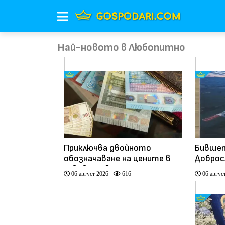
Най-новото в Любопитно
Приключва двойното
Бившет
обозначаване на цените в
Доброс
левове и евро
космич
06 август 2026
616
06 авгус
иновац