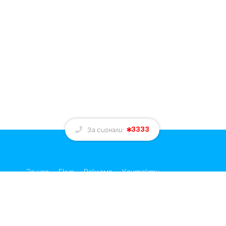
3333
За сигнали:
За нас
Екип
Реклама
Контакти
е
Общи условия за реклама