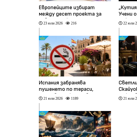
Европейците избират
„Кутия
между десет проекта за
Учени 
новия дизайн на
небесе
23 юли 2026
216
22 юли 
евробанкнотите
път
Испания забранява
Светли
пушенето по тераси,
Скайуо
плажове и обществени
собстве
21 юли 2026
1189
21 юли 
басейни
долара