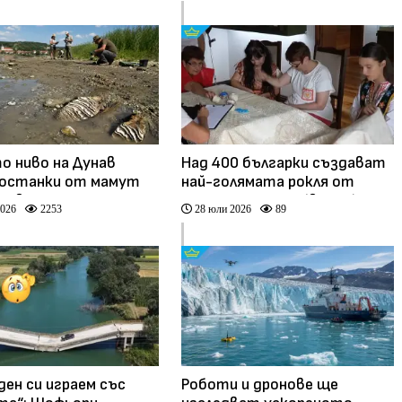
о ниво на Дунав
Над 400 българки създават
 останки от мамут
най-голямата рокля от
яхово
плетени карета (видео)
2026
2253
28 юли 2026
89
ден си играем със
Роботи и дронове ще