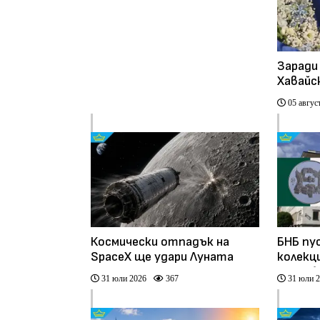
Заради
Хавайс
икона 
05 авгус
София 
Космически отпадък на
БНБ пу
SpaceX ще удари Луната
колекц
„Преоб
31 юли 2026
367
31 юли 