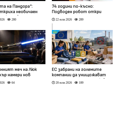
та на Пандора“:
74 години по-късно:
откриха необичаен
Подводен робот откри
н обект в Млечния
легендарния самолет на Pan
2026
280
22 юли 2026
289
Am край Пуерто Рико
(видео)
нният меч на Люк
ЕС забрани на големите
кър намери нов
компании да унищожават
ник за 3,75 млн.
непродадени дрехи и обувки
2026
64
20 юли 2026
189