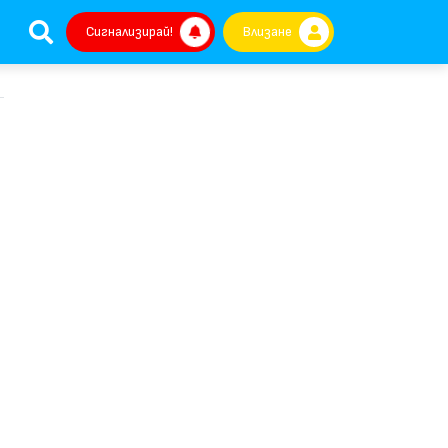
Сигнализирай!
Влизане