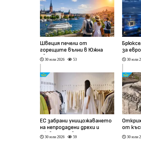
Швеция печели от
Брюксе
горещите вълни в Южна
за евр
Европа
изкуст
30 юли 2026
53
30 юли 
ЕС забрани унищожаването
Открих
на непродадени дрехи и
от къс
обувки - какво се променя?
на Перп
30 юли 2026
59
30 юли 
(видео)