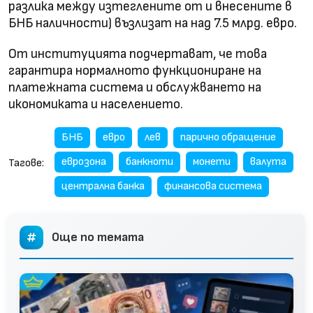
разлика между изтеглените от и внесените в
БНБ наличности) възлизат на над 7.5 млрд. евро.
От институцията подчертават, че това
гарантира нормалното функциониране на
платежната система и обслужването на
икономиката и населението.
БНБ
евро
лев
парично обращение
еврозона
банкноти
монети
валута
Тагове:
централна банка
финансова система
Още по темата