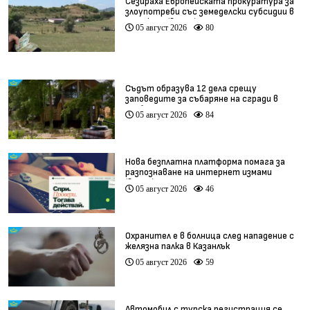
Сезираха Европейската прокуратура за
злоупотреби със земеделски субсидии в
Кърджали (видео)
05 август 2026
80
Съдът образува 12 дела срещу
заповедите за събаряне на сгради в
„Баба Алино“
05 август 2026
84
Нова безплатна платформа помага за
разпознаване на интернет измами
(видео)
05 август 2026
46
Охранител е в болница след нападение с
желязна палка в Казанлък
05 август 2026
59
Автомобил с турска регистрация се