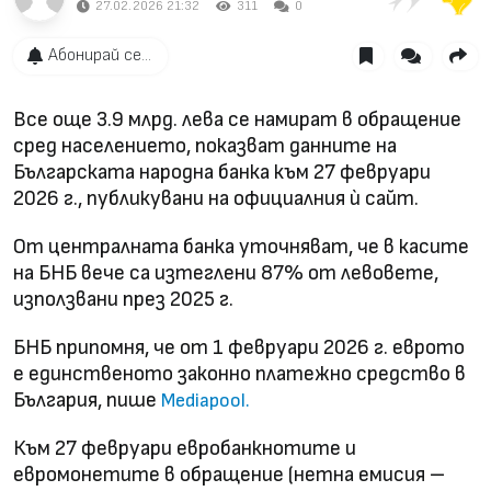
27.02.2026 21:32
311
0
Абонирай се...
Все още 3.9 млрд. лева се намират в обращение
сред населението, показват данните на
Българската народна банка към 27 февруари
2026 г., публикувани на официалния ѝ сайт.
От централната банка уточняват, че в касите
на БНБ вече са изтеглени 87% от левовете,
използвани през 2025 г.
БНБ припомня, че от 1 февруари 2026 г. еврото
е единственото законно платежно средство в
България, пише
Mediapool.
Към 27 февруари евробанкнотите и
евромонетите в обращение (нетна емисия –