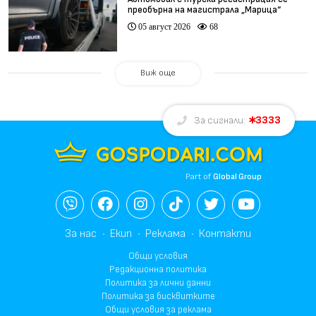
преобърна на магистрала „Марица“
05 август 2026
68
Виж още
3333
За сигнали:
Part of
Global Group
За нас
Екип
Реклама
Контакти
Общи условия
Редакционна политика
Политика за лични данни
Политика за бисквитките
Общи условия за реклама