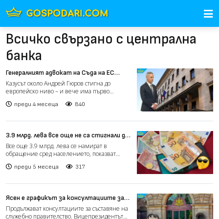
Всичко свързано с централна
банка
Генералният адвокат на Съда на ЕС
излезе със становище по казуса
Казусът около Андрей Гюров стигна до
„Гюров“
европейско ниво – и вече има първо
становище, макар и не оконч...
преди 4 месеца
840
3.9 млрд. лева все още не са стигнали до
банките
Все още 3.9 млрд. лева се намират в
обращение сред населението, показват
данните на Българската нар...
преди 5 месеца
317
Ясен е графикът за консултациите за
служебно правителство
Продължават консултациите за съставяне на
служебно правителство. Вицепрезидентът