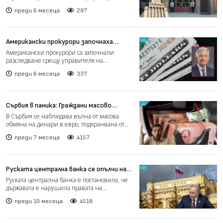
Илияна Йотова пока...
преди 6 месеца
297
Американски прокурори започнаха
разследване срещу управителя на
Американски прокурори са започнали
Федералния резерв
разследване срещу управителя на
Федералния резерв Джером Пауъл. ...
преди 6 месеца
337
Сърбия в паника: Граждани масово
обменят динари за евро
В Сърбия се наблюдава вълна от масова
обмяна на динари в евро, подхранвана от
страхове за предстоящ...
преди 7 месеца
4157
Руската централна банка се опълчи на
Кремъл заради конфискувани от
Руската централна банка е постановила, че
държавата активи
държавата е нарушила правата на
миноритарните акционери п...
преди 10 месеца
4518