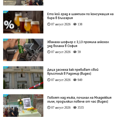
Ето кой град е шампион по консумация на
бира в България
07 август 2026
138
Хванаха шофьор с 3,13 промила алкохол
зад волана в София
07 август 2026
59
Деца заснеха как пребиват свой
връстник в Радомир (видео)
07 август 2026
949
Побоят над мъжа, починал на Младежкия
хълм, продължил повече от час (видео)
07 август 2026
3535