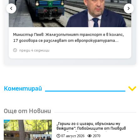
Министър Пеев: Железопътният транспорт е в колапс,
17 договора се разследват от европрокуратурата
(видео)
преди 4 седмици
Коментирай
Още от Новини
„Горили го с цигари, обръснали му
веждите“: Побойниците от Пловдив
остават в ареста (видео)
07 август 2026
2070