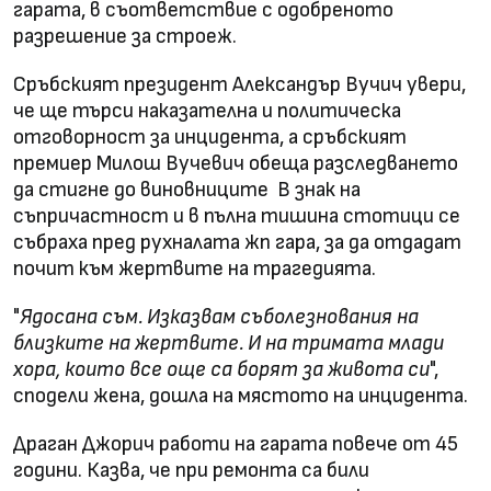
гарата, в съответствие с одобреното
разрешение за строеж.
Сръбският президент Александър Вучич увери,
че ще търси наказателна и политическа
отговорност за инцидента, а сръбският
премиер Милош Вучевич обеща разследването
да стигне до виновниците
В знак на
съпричастност и в пълна тишина стотици се
събраха пред рухналата жп гара, за да отдадат
почит към жертвите на трагедията.
"
Ядосана съм. Изказвам съболезнования на
близките на жертвите. И на тримата млади
хора, които все още са борят за живота си
",
сподели жена, дошла на мястото на инцидента.
Драган Джорич работи на гарата повече от 45
години. Казва, че при ремонта са били