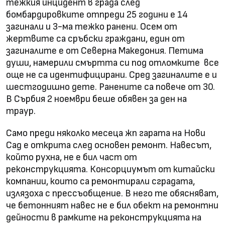
тежкия инцидент в града след
бомбардировките отпреди 25 години е 14
загинали и 3-ма тежко ранени. Осем от
жертвите са сръбски граждани, един от
загиналите е от Северна Македония. Петима
души, намерили смъртта си под отломките
все
още не са идентифицирани. Сред загиналите е и
шестгодишно дете. Ранените са повече от 30.
В Сърбия 2 ноември беше обявен за ден на
траур.
Само преди няколко месеца жп гарата на Нови
Сад е открита след основен ремонт. Навесът,
който рухна, не е бил част от
реконструкцията. Консорциумът от китайски
компании, които са ремонтирали сградата,
излязоха с прессъобщение. В него те обясняват,
че бетонният навес не е бил обект на ремонтни
дейности в рамките на реконструкцията на