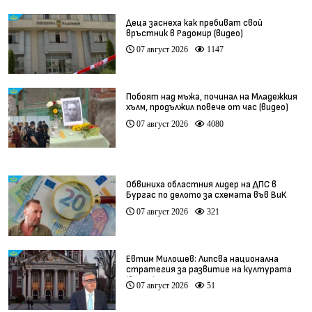
Деца заснеха как пребиват свой
връстник в Радомир (видео)
07 август 2026
1147
Побоят над мъжа, починал на Младежкия
хълм, продължил повече от час (видео)
07 август 2026
4080
Обвиниха областния лидер на ДПС в
Бургас по делото за схемата във ВиК
07 август 2026
321
Евтим Милошев: Липсва национална
стратегия за развитие на културата
(видео)
07 август 2026
51