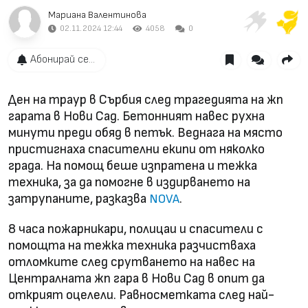
Мариана Валентинова
02.11.2024 12:44
4058
0
Абонирай се...
Ден на траур в Сърбия след трагедията на жп
гарата в Нови Сад. Бетонният навес рухна
минути преди обяд в петък. Веднага на място
пристигнаха спасителни екипи от няколко
града. На помощ беше изпратена и тежка
техника, за да помогне в издирването на
затрупаните, разказва
.
NOVA
8 часа пожарникари, полицаи и спасители с
помощта на тежка техника разчистваха
отломките след срутването на навес на
Централната жп гара в Нови Сад в опит да
открият оцелели. Равносметката след най-