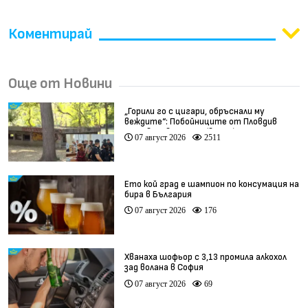
Коментирай
Още от Новини
„Горили го с цигари, обръснали му
веждите“: Побойниците от Пловдив
остават в ареста (видео)
07 август 2026
2511
Ето кой град е шампион по консумация на
бира в България
07 август 2026
176
Хванаха шофьор с 3,13 промила алкохол
зад волана в София
07 август 2026
69