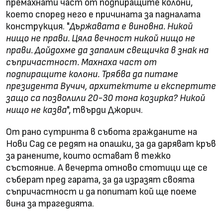
премахнати част от подпиращите колони,
което според него е причината за падналата
конструкция. "
Държавата е виновна. Никой
нищо не прави. Цяла вечност никой нищо не
прави. Дойдохме да запалим свещичка в знак на
съпричастност. Махнаха част от
подпиращите колони. Трябва да питаме
президента Вучич, архитектите и експертите
защо са позволили 20-30 тона козирка? Никой
нищо не казва
", твърди Джорич.
От рано сутринта в събота гражданите на
Нови Сад се редят на опашки, за да даряват кръв
за ранените, които остават в тежко
състояние. А вечерта отново стотици ще се
съберат пред гарата, за да изразят своята
съпричастност и да попитат кой ще поеме
вина за трагедията.