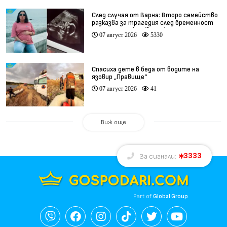
След случая от Варна: Второ семейство
разказва за трагедия след бременност
при същия лекар (видео)
07 август 2026
5330
Спасиха дете в беда от водите на
язовир „Правище“
07 август 2026
41
Виж още
3333
За сигнали:
Part of
Global Group