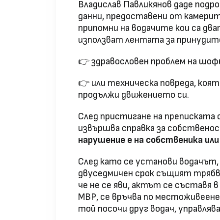
Владислав Павликянов даде подро
данни, предоставени от камерит
припомни на водачите кои са дв
използват лентата за принудите
👉 здравословен проблем на шоф
👉 или техническа повреда, коят
продължи движението си.
След пристигане на преписката 
извършва справка за собствено
нарушение
е
на
собственика
ил
След като се установи водачът, 
двуседмичен срок същият трябва д
че не се яви, актът се съставя 
МВР, се връчва по местоживеене 
той посочи друг водач, управляв