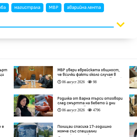
оба
магистрала
МВР
аварийна лента
мърт
МВР увери еврейската общност,
вци
че всички факти около случая в
Банско ще бъдат изяснени (видео)
06 август 2026
98
Родилка от Варна търси отговори
след смъртта на бебето ѝ дни
ации
преди секцио (видео)
06 август 2026
4796
е е
Полицаи спасиха 17-годишно
момче със специални
потребности, свалено от