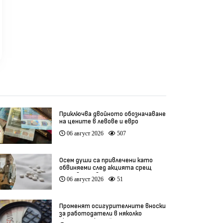
Приключва двойното обозначаване
на цените в левове и евро
06 август 2026
507
Осем души са привлечени като
обвиняеми след акцията срещ
производство на фентанил
06 август 2026
51
Променят осигурителните вноски
за работодатели в няколко
икономически дейности