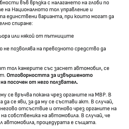
бности във връзка с налагането на глоби по
е на Националното тол управление и
ата единствени варианта, при които могат да
лно спиране:
ьора или някой от пътниците
о не позволява на превозното средство да
от тол камерите със заснет автомобил, се
ст.
Отговорността
за
извършеното
и
на
посочен
от
него
ползвател.
му се връчва покана чрез органите на МВР. В
а се яви, за да му се състави акт. В случай,
в негово отсъствие и отново чрез органите на
на собственика на автомобила. В случай, че
ал автомобила, процедурата е същата.