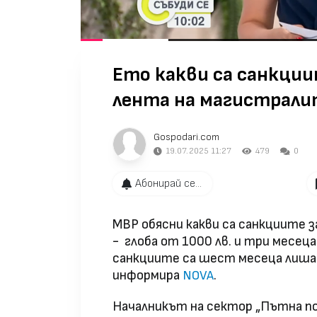
Ето какви са санкци
лента на магистралит
Gospodari.com
19.07.2025 11:27
479
0
Абонирай се...
МВР обясни какви са санкциите з
- глоба от 1000 лв. и три месец
санкциите са шест месеца лишава
информира
.
NOVA
Началникът на сектор „Пътна п