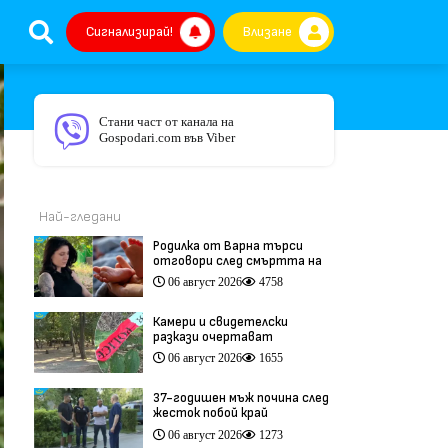
Сигнализирай!
Влизане
Стани част от канала на
Gospodari.com във Viber
Най-гледани
Родилка от Варна търси
отговори след смъртта на
бебето ѝ дни преди секцио
06 август 2026
4758
(видео)
Камери и свидетелски
разкази очертават
хронологията на фаталния
06 август 2026
1655
побой край Младежкия хълм
(видео)
37-годишен мъж почина след
жесток побой край
Младежкия хълм в Пловдив
06 август 2026
1273
(видео)