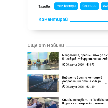
тол камери
Санкции
гл
Тагове:
Коментирай
Още от Новини
Младежите, пребили мъж до с
в Пловдив, твърдят, че са „ло
на педофили” (видео)
06 август 2026
873
Бившето военно летище в
Доброславци става хъб за
космически технологии и инов
06 август 2026
119
(видео)
Снимки показват, че Пеевски с
возил на граждански самолет