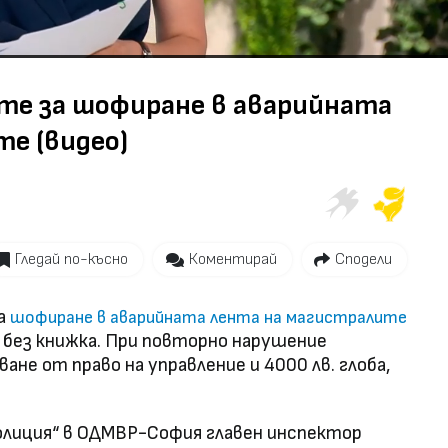
ите за шофиране в аварийната
е (видео)
Гледай по-късно
Коментирай
Сподели
а
шофиране в аварийната лента на магистралите
а без книжка. При повторно нарушение
не от право на управление и 4000 лв. глоба,
олиция“ в ОДМВР-София главен инспектор