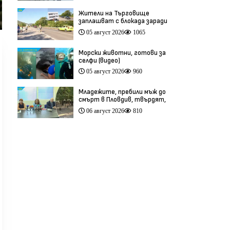
Жители на Търговище
заплашват с блокада заради
опасен участък на пътя
05 август 2026
1065
София–Варна (видео)
Морски животни, готови за
селфи (видео)
05 август 2026
960
Младежите, пребили мъж до
смърт в Пловдив, твърдят,
че са „ловци на педофили”
06 август 2026
810
(видео)