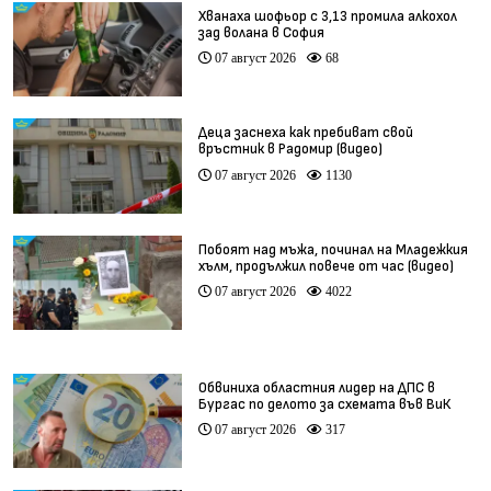
Хванаха шофьор с 3,13 промила алкохол
зад волана в София
07 август 2026
68
Деца заснеха как пребиват свой
връстник в Радомир (видео)
07 август 2026
1130
Побоят над мъжа, починал на Младежкия
хълм, продължил повече от час (видео)
07 август 2026
4022
Обвиниха областния лидер на ДПС в
Бургас по делото за схемата във ВиК
07 август 2026
317