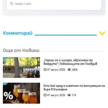
преди 1 ден
Коментирай
Още от Новини
„Горили го с цигари, обръснали му
веждите“: Побойниците от Пловдив
остават в ареста (видео)
07 август 2026
2464
Ето кой град е шампион по консумация на
бира в България
07 август 2026
174