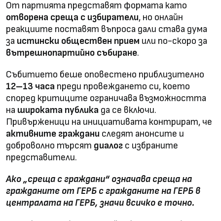
От партията представят формата като
отворена среща с избиратели
, но онлайн
реакциите поставят въпроса дали става дума
за
истински обществен прием
или по-скоро за
вътрешнопартийно събиране
.
Събитието беше оповестено приблизително
12–13 часа
преди провеждането си, което
според критиците ограничава възможността
на
широката публика
да се включи.
Привърженици на инициативата контрират, че
активните граждани
следят анонсите и
доброволно търсят
диалог
с избраните
представители.
Ако „среща с граждани“ означава среща на
гражданите от ГЕРБ с гражданите на ГЕРБ в
централата на ГЕРБ, значи всичко е точно.