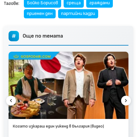
Бойко Борисов
среща
граждани
Тагове:
приемен ден
партийни кадри
Още по темата
Когато изкараш един уикенд в България (видео)