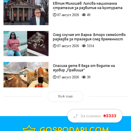
Евтим Милошев: Липсва национална
стратегия за развитие на културата
(видео)
07 август 2026
49
След случая от Варна: Второ семейство
разказва за трагедия след бременност
при същия лекар (видео)
07 август 2026
5314
Спасиха дете в беда от водите на
язовир „Правище“
07 август 2026
39
Виж още
3333
За сигнали: