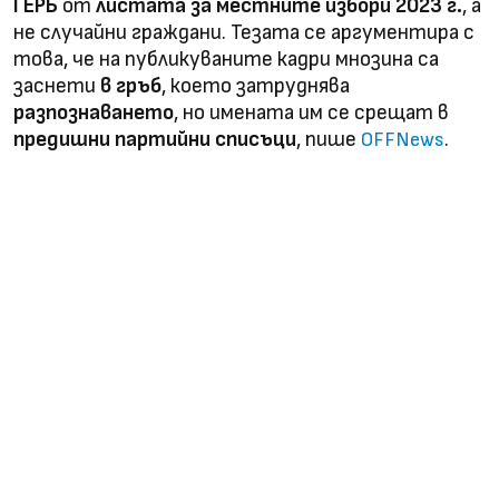
ГЕРБ
от
листата за местните избори 2023 г.
, а
не случайни граждани. Тезата се аргументира с
това, че на публикуваните кадри мнозина са
заснети
в гръб
, което затруднява
разпознаването
, но имената им се срещат в
предишни партийни списъци
, пише
.
OFFNews