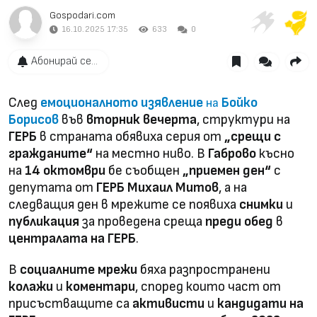
Gospodari.com
16.10.2025 17:35
633
0
Абонирай се...
След
емоционалното изявление
Бойко
на
Борисов
във
вторник вечерта
, структури на
ГЕРБ
в страната обявиха серия от
„срещи с
гражданите“
на местно ниво. В
Габрово
късно
на
14 октомври
бе съобщен
„приемен ден“
с
депутата от
ГЕРБ
Михаил Митов
, а на
следващия ден в мрежите се появиха
снимки
и
публикация
за проведена среща
преди обед
в
централата на ГЕРБ
.
В
социалните мрежи
бяха разпространени
колажи
и
коментари
, според които част от
присъстващите са
активисти
и
кандидати на