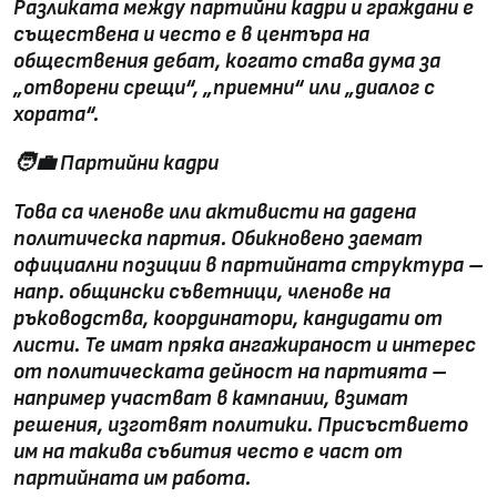
Разликата между партийни кадри и граждани е
съществена и често е в центъра на
обществения дебат, когато става дума за
„отворени срещи“, „приемни“ или „диалог с
хората“.
🧑‍💼
Партийни кадри
Това са членове или активисти на дадена
политическа партия. Обикновено заемат
официални позиции в партийната структура –
напр. общински съветници, членове на
ръководства, координатори, кандидати от
листи. Те имат пряка ангажираност и интерес
от политическата дейност на партията –
например участват в кампании, взимат
решения, изготвят политики.
Присъствието
им на такива събития често е част от
партийната им работа.