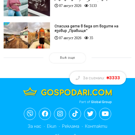
при същия лекар (видео)
07 август 2026
5133
Спасиха дете в беда от водите на
язовир „Правище“
07 август 2026
35
Виж още
3333
За сигнали:
Part of
Global Group
За нас
Екип
Реклама
Контакти