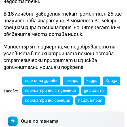
недостатъчни.
В 18 лечебни заведения текат ремонти, а 25 ще
получат нова апаратура. В момента 91 лекари
специализират психиатрия, но интересът към
обявените места остава нисък.
Министърът подчерта, че подобряването на
условията в психиатричната помощ остава
стратегически приоритет и изисква
допълнителни усилия и подкрепа.
психично здраве
лекари
кадри
Криза
психиатрични отделения
дефицити
Тагове:
психиатрични болници
психиатрия
Още по темата