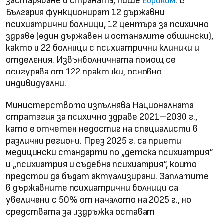
застаряване в страната, пише
. В
Евроком
България функционират 12 държавни
психиатрични болници, 12 центъра за психично
здраве (един държавен и останалите общински),
както и 22 болници с психиатрични клиники и
отделения. Извънболничната помощ се
осигурява от 122 практики, основно
индивидуални.
Министерството изпълнява Националната
стратегия за психично здраве 2021–2030 г.,
като е отчетен недостиг на специалисти в
различни региони. През 2025 г. са приети
медицински стандарти по „детска психиатрия“
и „психиатрия и съдебна психиатрия“, които
предстои да бъдат актуализирани. Заплатите
в държавните психиатрични болници са
увеличени с 50% от началото на 2025 г., но
средствата за издръжка остават