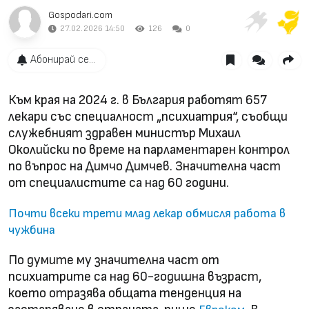
Gospodari.com
27.02.2026 14:50
126
0
Абонирай се...
Към края на 2024 г. в България работят 657
лекари със специалност „психиатрия“, съобщи
служебният здравен министър Михаил
Околийски по време на парламентарен контрол
по въпрос на Димчо Димчев. Значителна част
от специалистите са над 60 години.
Почти всеки трети млад лекар обмисля работа в
чужбина
По думите му значителна част от
психиатрите са над 60-годишна възраст,
което отразява общата тенденция на