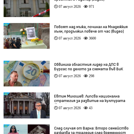
07 август 2026
971
Побоят над мъжа, починал на Младежкия
хълм, продължил повече от час (видео)
07 август 2026
3600
Обвиниха областния лидер на ДПС в
Бургас по делото за схемата във ВиК
07 август 2026
298
Евтим Милошев: Липсва национална
стратегия за развитие на културата
(видео)
07 август 2026
43
След случая от Варна: Второ семейство
разказва за трагедия след бременност