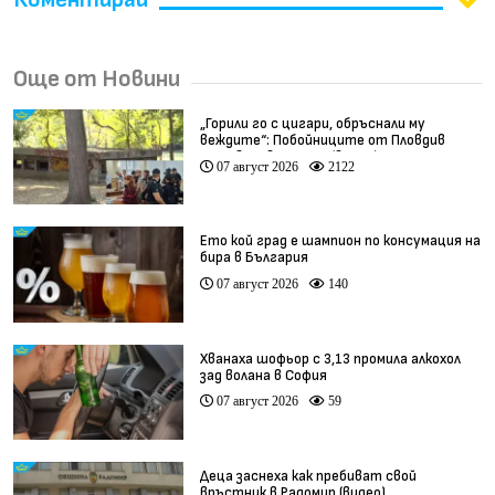
Още от Новини
„Горили го с цигари, обръснали му
веждите“: Побойниците от Пловдив
остават в ареста (видео)
07 август 2026
2122
Ето кой град е шампион по консумация на
бира в България
07 август 2026
140
Хванаха шофьор с 3,13 промила алкохол
зад волана в София
07 август 2026
59
Деца заснеха как пребиват свой
връстник в Радомир (видео)