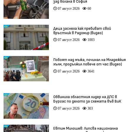
зад волана в София
07 август 2026
60
Деца заснеха как пребиват свой
връстник в Радомир (видео)
07 август 2026
1003
Побоят над мъжа, починал на Младежкия
хълм, продължил повече от час (видео)
07 август 2026
3641
Обвиниха областния лидер на ДПС в
Бургас по делото за схемата във ВиК
07 август 2026
303
Евтим Милошев: Липсва национална