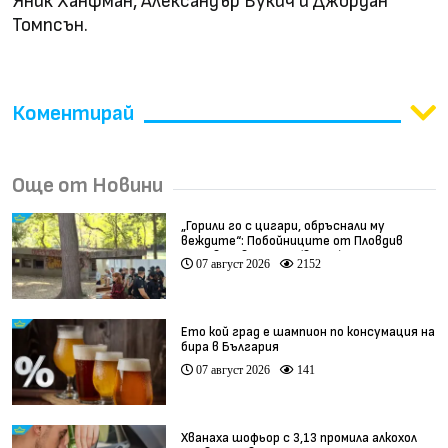
Яник Ханфман, Александър Вукич и Джордан
Томпсън.
Коментирай
Още от Новини
„Горили го с цигари, обръснали му
веждите“: Побойниците от Пловдив
остават в ареста (видео)
07 август 2026
2152
Ето кой град е шампион по консумация на
бира в България
07 август 2026
141
Хванаха шофьор с 3,13 промила алкохол