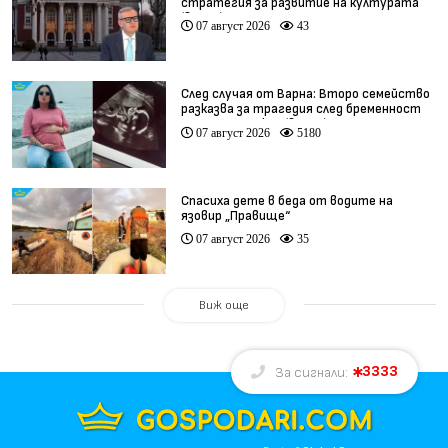
стратегия за развитие на културата
(видео)
07 август 2026
43
След случая от Варна: Второ семейство
разказва за трагедия след бременност
при същия лекар (видео)
07 август 2026
5180
Спасиха дете в беда от водите на
язовир „Правище“
07 август 2026
35
Виж още
3333
За сигнали: