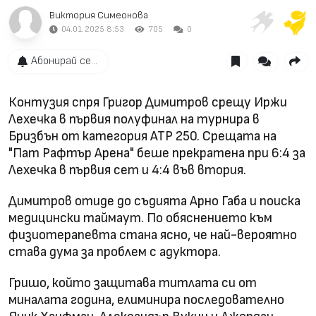
Виктория Симеонова
04.01.2025 8:53
705
0
Абонирай се...
Контузия спря Григор Димитров срещу Иржи
Лехечка в първия полуфинал на турнира в
Бризбън от категория АТР 250. Срещата на
"Пат Рафтър Арена" беше прекратена при 6:4 за
Лехечка в първия сет и 4:4 във втория.
Димитров отиде до съдията Арно Габа и поиска
медицински таймаут. По обяснението към
физиотерапевта стана ясно, че най-вероятно
става дума за проблем с адуктора.
Гришо, който защитава титлата си от
миналата година, елиминира последователно