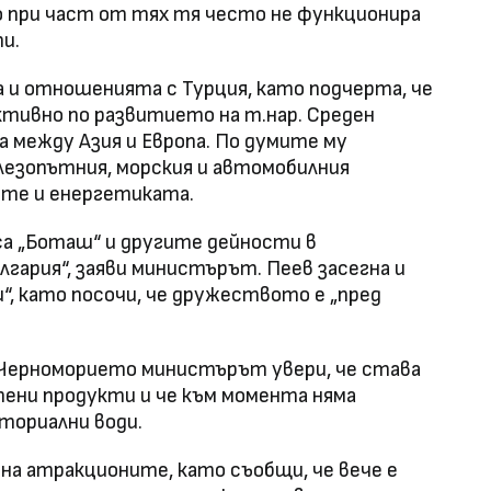
о при част от тях тя често не функционира
и.
 и отношенията с Турция, като подчерта, че
ктивно по развитието на т.нар. Среден
 между Азия и Европа. По думите му
езопътния, морския и автомобилния
ите и енергетиката.
са „Боташ“ и другите дейности в
гария“, заяви министърът. Пеев засегна и
“, като посочи, че дружеството е „пред
 Черноморието министърът увери, че става
тени продукти и че към момента няма
ториални води.
на атракционите, като съобщи, че вече е