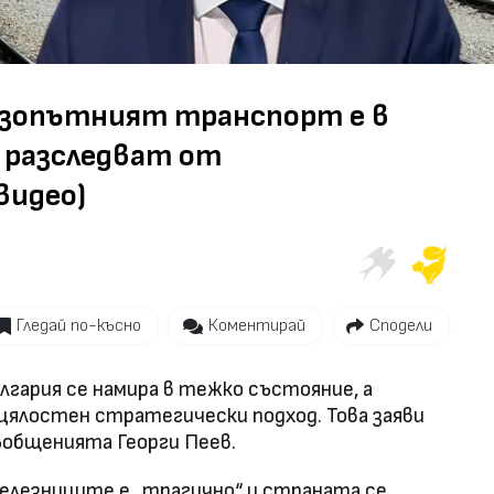
Video
езопътният транспорт е в
е разследват от
видео)
Гледай по-късно
Коментирай
Сподели
гария се намира в тежко състояние, а
цялостен стратегически подход. Това заяви
общенията Георги Пеев.
елезниците е „трагично“ и страната се