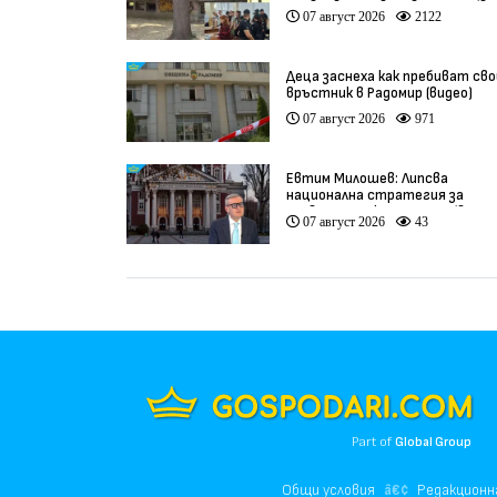
Пловдив остават в ареста (ви
07 август 2026
2122
Деца заснеха как пребиват сво
връстник в Радомир (видео)
07 август 2026
971
Евтим Милошев: Липсва
национална стратегия за
развитие на културата (видео
07 август 2026
43
Part of
Global Group
Общи условия
Редакционн