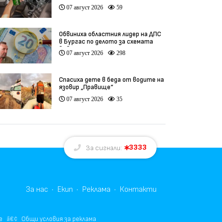
07 август 2026
59
Обвиниха областния лидер на ДПС
в Бургас по делото за схемата
във ВиК
07 август 2026
298
Спасиха дете в беда от водите на
язовир „Правище“
07 август 2026
35
3333
За сигнали:
За нас
Екип
Реклама
Контакти
е
Общи условия за реклама