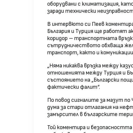
оборудвани с климатизация, кат
заради технически неизправност
В интервюто си Пеев коментира
България и Турция ще работят а
коридор – транспортната връзка
сътрудничеството обхваща жел
транспорт, както и комуникаци
„Няма никаква връзка между казу
отношенията между Турция и Бъл
състоянието на „Български пощи
фактически фалит“.
По повод сигналите за мазут по
дума за стари отлагания на неф
замърсител в българските тери
Той коментира и безопасността 