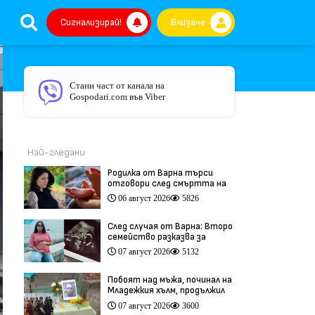
Сигнализирай!
Влизане
Стани част от канала на
Gospodari.com във Viber
Най-гледани
Родилка от Варна търси
отговори след смъртта на
бебето ѝ дни преди секцио
06 август 2026
5826
(видео)
След случая от Варна: Второ
семейство разказва за
трагедия след бременност
07 август 2026
5132
при същия лекар (видео)
Побоят над мъжа, починал на
Младежкия хълм, продължил
повече от час (видео)
07 август 2026
3600