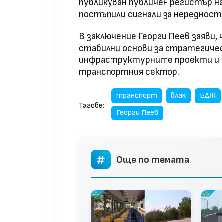
публикуван публичен регистър н
постъпили сигнали за нередност
В заключение Георги Пеев заяви, 
стабилни основи за стратегичес
инфраструктурните проекти и 
транспортния сектор.
транспорт
влак
БДЖ
Тагове:
Георги Пеев
Още по темата