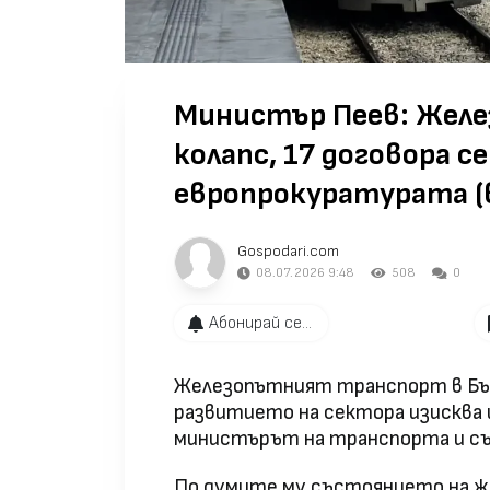
Министър Пеев: Жел
колапс, 17 договора с
европрокуратурата (
Gospodari.com
08.07.2026 9:48
508
0
Абонирай се...
Железопътният транспорт в Бъл
развитието на сектора изисква 
министърът на транспорта и съ
По думите му състоянието на ж