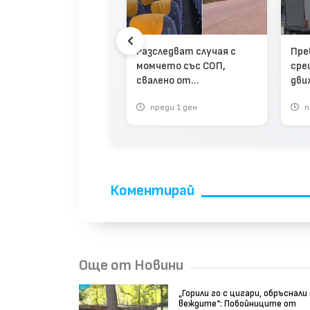
Разследват случая с
Пре
обус от Бургас
момчето със СОП,
сре
егли с непълнолетно
свалено от
дви
иче, а родителите
междуградски автобус в
жег
останаха на
реди 3 седмици
преди 1 ден
п
Плевенско (видео)
рката (видео)
Коментирай
Още от Новини
„Горили го с цигари, обръснали
веждите“: Побойниците от