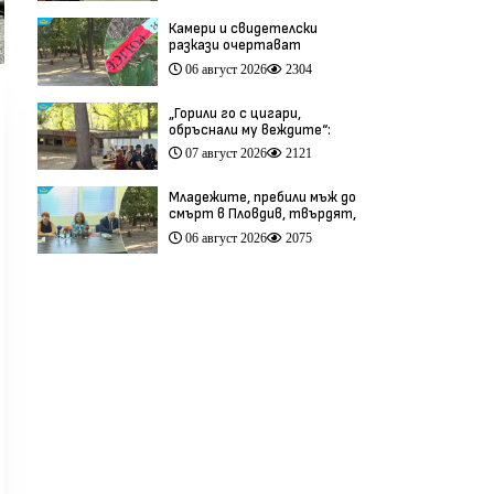
Камери и свидетелски
разкази очертават
хронологията на фаталния
06 август 2026
2304
побой край Младежкия хълм
(видео)
„Горили го с цигари,
обръснали му веждите“:
Побойниците от Пловдив
07 август 2026
2121
остават в ареста (видео)
Младежите, пребили мъж до
смърт в Пловдив, твърдят,
че са „ловци на педофили”
06 август 2026
2075
(видео)