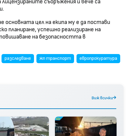
а лицензираните съоръжения и вече са
и.
че основната цел на екипа му е да постави
ко планиране, успешно реализиране на
повишаване на безопасността в
разследване
жп транспорт
европрокуратура
Виж всички