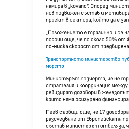
намира в „колапс“. Според мини
нов подвижен състав и мотивиран
проект в сектора, който да е за
„Положението е трагично и се на
посочи още, че по около 50% от
по-ниска скорост от предвидена
Транспортното министерство публ
морето
Министърът подчерта, че не тряб
стратегия и координация между
ревизират договори в железопът
които няма осигурено финансира
Пеев съобщи още, че 17 договор
разследване от Европейската п
състав министърът отбеляза, че