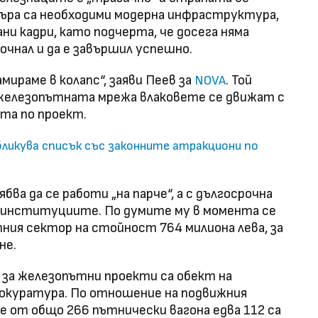
стъра са необходими модерна инфраструктура,
и кадри, като подчерта, че досега няма
почнал и да е завършил успешно.
мираме в колапс“, заяви Пеев за
. Той
NOVA
 железопътната мрежа влаковете се движат с
та по проект.
икува списък със законните атракциони по
ва да се работи „на парче“, а с дългосрочна
 институциите. По думите му в момента се
ния сектор на стойност 764 милиона лева, за
не.
а за железопътни проекти са обект на
рокуратура. По отношение на подвижния
 от общо 266 пътнически вагона едва 112 са