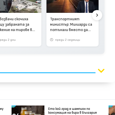
Кон
път
апар
возвачи скочиха
Транспортният
Рад
щу забраната за
министър: Милиарди са
жение на тирове в
потънали вместо да
ите (видео)
реформират БДЖ (видео)
реди 2 дни
преди 2 седмици
п
 му
Ето кой град е шампион по
консумация на бира в България