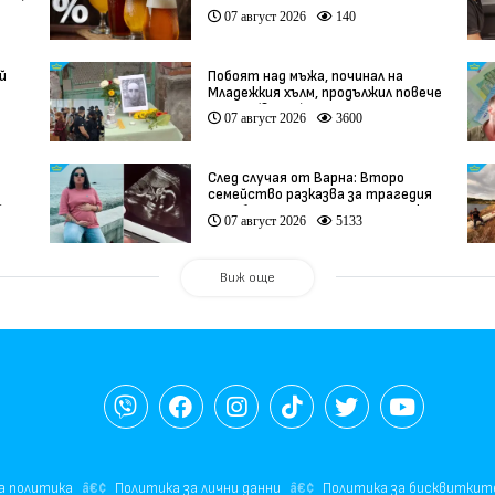
део)
07 август 2026
140
й
Побоят над мъжа, починал на
Младежкия хълм, продължил повече
от час (видео)
07 август 2026
3600
След случая от Варна: Второ
семейство разказва за трагедия
)
след бременност при същия лекар
07 август 2026
5133
(видео)
Виж още
а политика
Политика за лични данни
Политика за бисквиткит