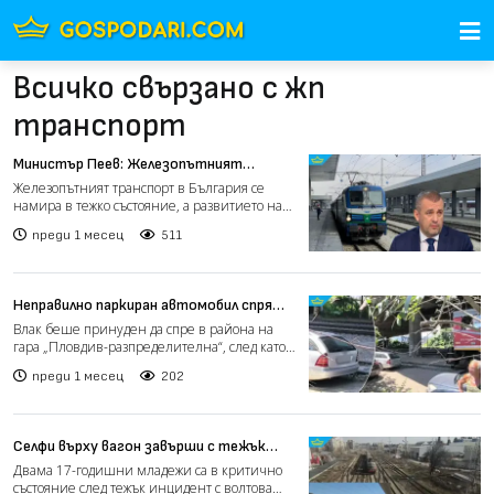
Всичко свързано с жп
транспорт
Министър Пеев: Железопътният
транспорт е в колапс, 17 договора се
Железопътният транспорт в България се
разследват от европрокуратурата
намира в тежко състояние, а развитието на
(видео)
сектора изисква цял...
преди 1 месец
511
Неправилно паркиран автомобил спря
принудително влак край Пловдив (видео)
Влак беше принуден да спре в района на
гара „Пловдив-разпределителна“, след като
лек автомобил беше...
преди 1 месец
202
Селфи върху вагон завърши с тежък
инцидент: Експерт предупреждава, че жп
Двама 17-годишни младежи са в критично
гарите не са място за игра (видео)
състояние след тежък инцидент с волтова