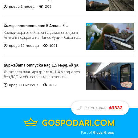
дъга в района на жп...
преди 1 месец
205
Хиляди протестират в Атина в
подкрепа на бащата на българина,
Хиляди хора се събраха на демонстрация в
загинал в тежката жп катастрофа
Атина в подкрепа на Панос Руци – баща на
една от жертвите...
преди 10 месеца
1091
Държавата отпуска над 1,5 млрд. лв за
жп превози, БДЖ ще се конкурира с
Държавата планира да плати 1.4 млрд. евро
частни оператори за тях
без ДДС за обществен жп превоз за
следващите 12 години, к...
преди 11 месеца
338
3333
За сигнали:
Part of
Global Group