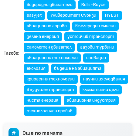
водородни двигатели
Rolls-Royce
easyJet
Университет Суонзи
HYEST
авиационно гориво
въглеродни емисии
зелена енергия
устойчив транспорт
самолетен двигател
газови турбини
Тагове:
авиационни технологии
иновации
екология
бъдеще на авиацията
криогенни технологии
научни изследвания
въздушен транспорт
климатични цели
чиста енергия
авиационна индустрия
технологичен пробив.
Още по темата