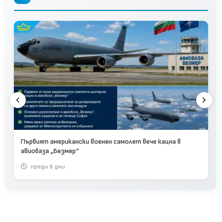
Първият американски военен самолет вече кацна в
авиобаза „Безмер“
преди 6 дни