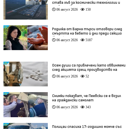
става хъб за космически технологии и
иновации (видео)
06 август 2026
150
Родилка от Варна търси отговори след
смъртта на бебето ѝ дни преди секцио
(видео)
06 август 2026
5187
Осем души са привлечени като обвиняеми
след акцията срещ производство на
фентанил
06 август 2026
52
Снимки показват, че Пеевски се е возил
на граждански самолет
06 август 2026
343
Полицаи спасиха 17-годишно момче със