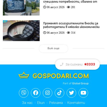
специални потребности, свалено от
автобус
06 август 2026
281
Променят осигурителните вноски за
работодатели в няколко икономически
дейности
06 август 2026
314
Виж още
3333
За сигнали:
Part of
Global Group
За нас
Екип
Реклама
Контакти