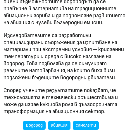
оцени възможностите водородът да се
превърне в алтернатива на традиционните
авиационни горива и да подпомогне развитието
на авиация с нулеви въглеродни емисии.
Изследователите са разработили
специализирани съоръжения за изпитване на
материали при екстремни условия – криогенни
температури и среда с високо налягане на
водород. Това позволява да се симулират
реалните натоварвания, на които биха били
подложени бъдещите водородни двигатели.
Според учените резултатите показват, че
технологията е технически осъществима и
може да играе ключова роля в дългосрочната
трансформация на авиационния сектор.
Водород
авиация
самолети