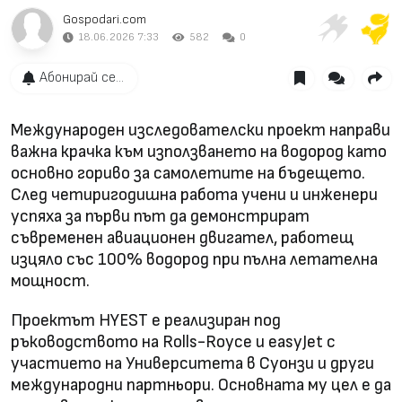
Gospodari.com
18.06.2026 7:33
582
0
Абонирай се...
Международен изследователски проект направи
важна крачка към използването на водород като
основно гориво за самолетите на бъдещето.
След четиригодишна работа учени и инженери
успяха за първи път да демонстрират
съвременен авиационен двигател, работещ
изцяло със 100% водород при пълна летателна
мощност.
Проектът HYEST е реализиран под
ръководството на Rolls-Royce и easyJet с
участието на Университета в Суонзи и други
международни партньори. Основната му цел е да