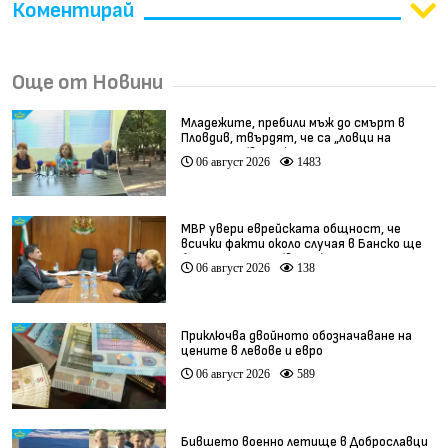
Коментирай
Още от Новини
Младежите, пребили мъж до смърт в
Пловдив, твърдят, че са „ловци на
педофили” (видео)
06 август 2026
1483
МВР увери еврейската общност, че
всички факти около случая в Банско ще
бъдат изяснени (видео)
06 август 2026
138
Приключва двойното обозначаване на
цените в левове и евро
06 август 2026
589
Бившето военно летище в Доброславци