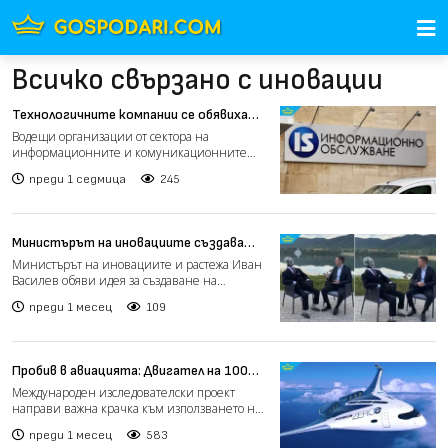
Всичко свързано с иновации
Технологичните компании се обявиха
срещу монопола на „Информационно
Водещи организации от сектора на
обслужване“
информационните и комуникационните
технологии (ИКТ) призоваха прав...
преди 1 седмица
245
Министърът на иновациите създава
консултативен съвет от роботи
Министърът на иновациите и растежа Иван
(видео)
Василев обяви идея за създаване на
необичаен консултативен...
преди 1 месец
109
Пробив в авиацията: Двигател на 100%
водород достигна пълна летателна
Международен изследователски проект
мощност
направи важна крачка към използването на
водород като основно г...
преди 1 месец
583