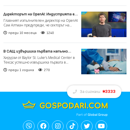
Директорът на OpenAI: Индустрията е
заплашена от финансов срив, но
Главният изпълнителен директор на OpenAI
бъдещето остава обещаващо
Сам Алтман предупреди, че секторът на
изкуствения интелект...
преди 10 месеца
1240
В САЩ извършиха първата напълно
роботизирана сърдечна
Хирурзи от Baylor St. Luke's Medical Center в
трансплантация
Тексас успешно извършиха първата в
Съединените щати н...
преди 1 година
270
3333
За сигнали:
Part of
Global Group