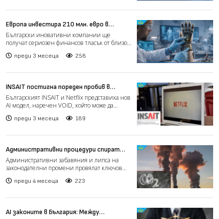
Европа инвестира 210 млн. евро в
български технологични компании
Български иновативни компании ще
получат сериозен финансов тласък от близо
210 млн. евро по програм...
преди 3 месеца
258
INSAIT постигна пореден пробив в
изкуствения интелект в колаборация с
Българският INSAIT и Netflix представиха нов
Netflix
AI модел, наречен VOID, който може да
премахва обекти...
преди 3 месеца
189
Административни процедури спират
европроект за улавяне и съхранение на
Административни забавяния и липса на
въглеродни емисии край Девня
законодателни промени провялат ключов
проект за улавяне и съхр...
преди 4 месеца
223
AI законите в България: Между