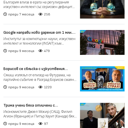
иновациите и риска от
България влиза в ерата на регулирания
„институционална неграмотност“
изкуствен интелект със сериозен дефицит
на подготвени институ...
преди 7 месеца
258
Google направи ново дарение от 1 млн.
долара за българския INSAIT
Институтът за компютърни науки, изкуствен
интелект и технологии (INSAIT) към
Софийския университет...
преди 9 месеца
479
Борисов се сблъска с изкуствения
интелект (видео)
Сякаш излязъл от епизод на Футурама, на
партийно събитие в Разград Борисов смаян
наблюдава демонстр...
преди 9 месеца
1220
Трима учени бяха отличени с
Нобеловата награда за икономика за
Икономистите Джоел Мокир (САЩ), Филип
2025 г.
Агион (Франция) и Питър Хауит (Канада) бяха
отличени с Нобело...
преди 9 месеца
97