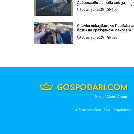
Доброславци става хъб за
космически технологии и инов
06 август 2026
166
(видео)
Снимки показват, че Пеевски с
возил на граждански самолет
06 август 2026
393
Part of
Global Group
Общи условия
Редакционн