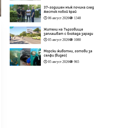
37-годишен мъж почина след
жесток побой край
Младежкия хълм в Пловдив
06 август 2026
1348
(видео)
Жители на Търговище
заплашват с блокада заради
опасен участък на пътя
05 август 2026
1080
София–Варна (видео)
Морски животни, готови за
селфи (видео)
05 август 2026
965