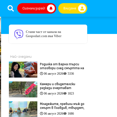
Сигнализирай!
Влизане
Стани част от канала на
Gospodari.com във Viber
Най-гледани
Родилка от Варна търси
отговори след смъртта на
бебето ѝ дни преди секцио
06 август 2026
5336
(видео)
Камери и свидетелски
разкази очертават
хронологията на фаталния
06 август 2026
1823
побой край Младежкия хълм
(видео)
Младежите, пребили мъж до
смърт в Пловдив, твърдят,
че са „ловци на педофили”
06 август 2026
1686
(видео)