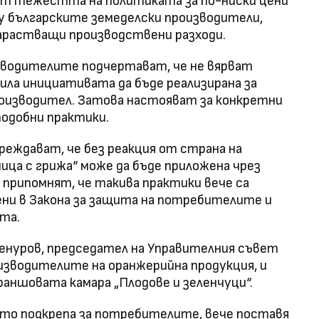
т тежестта на политиката за по-ниски цени
ху българските земеделски производители,
арастващи производствени разходи.
зводителите подчертават, че не вярват
ила инициативата да бъде реализирана за
роизводител. Затова настояват за конкретни
одобни практики.
еждават, че без реакция от страна на
а с грижа“ може да бъде приложена чрез
 припомнят, че такива практики вече са
ни в Закона за защита на потребителите и
ята.
енуров, председател на Управителния съвет
оизводителите на оранжерийна продукция, и
раншовата камара „Плодове и зеленчуци“.
ато подкрепа за потребителите, вече поставя