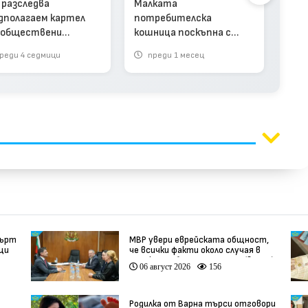
(вид
 разследва
Малката
дполагаем картел
потребителска
 обществени
кошница поскъпна с
ъчки за храни (видео)
близо 9% за година
реди 4 седмици
преди 1 месец
п
мърт
МВР увери еврейската общност,
вци
че всички факти около случая в
Банско ще бъдат изяснени (видео)
06 август 2026
156
Родилка от Варна търси отговори