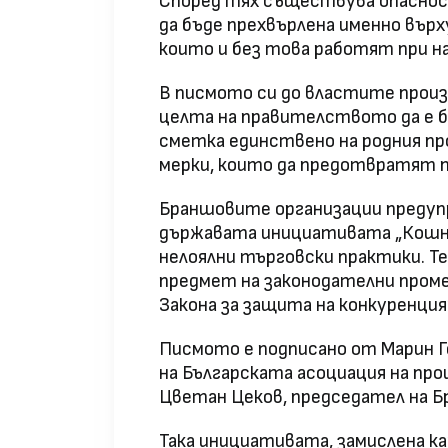
Според тях съществува опаснос
да бъде прехвърлена именно вър
които и без това работят при н
В писмото си до властите прои
целта на правителството да е б
сметка единствено на родния п
мерки, които да предотвратят п
Браншовите организации предупр
държавата инициативата „Кошниц
нелоялни търговски практики. Те
предмет на законодателни проме
Закона за защита на конкуренци
Писмото е подписано от Марин Г
на Българската асоциация на пр
Цветан Цеков, председател на Б
Така инициативата, замислена к