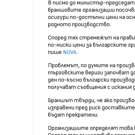
В писмо до министър-председат
браншовите организации посочва
осигури по-достъпни цени на ос
родното производство.
Според тях стремежът на прави
по-ниски цени за българските г
пише
.
NOVA
Проблемът, по думите на произв
търговските вериги започват да
ден по-късно български производ
получават съобщения с искания 
Браншът твърди, че ако произво
изправени пред риск доставкит
бъдат прекратени.
Организациите определят това 