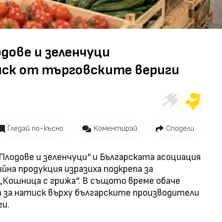
Video
дове и зеленчуци
иск от търговските вериги
Гледай по-късно
Коментирай
Сподели
Плодове и зеленчуци“ и Българската асоциация
йна продукция изразиха подкрепа за
Кошница с грижа“. В същото време обаче
 за натиск върху българските производители
и.