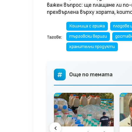
важен въпрос: ще плащаме ли по-
прехвърлена върху хората, коит
Кошница с грижа
плодове 
търговски вериги
доставн
Тагове:
хранителни продукти
Още по темата
илените проверки