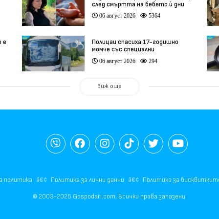
след смъртта на бебето ѝ дни
ации
преди секцио (видео)
06 август 2026
5364
е е
Полицаи спасиха 17-годишно
момче със специални
потребности, свалено от
06 август 2026
294
автобус
Виж още
а политика
Политика за лични данни
Политика за бисквиткит
© 2003-2026 Gospodari.com, Всички права запазени.