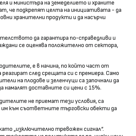
еля и министъра на земеделието и храните
т, че подкрепят целта на инициативата - да
новни хранителни продукти и да насърчи
телството да гарантира по-справедливи и
раждани се оценява положително от сектора,
одителите, е в начина, по който част от
 реагират след срещата си с премиера. Само
ители на плодове и зеленчуци са започнали да
да намалят доставните си цени с 15%.
дителите не приемат тези условия, са
е им към съответните търговски обекти да
като „изключително тревожен сигнал“.