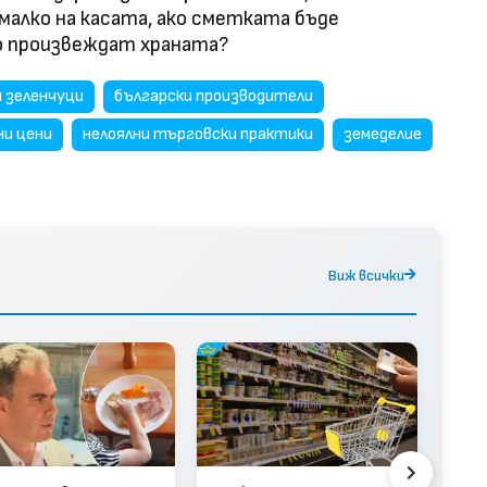
малко на касата, ако сметката бъде
о произвеждат храната?
и зеленчуци
български производители
и цени
нелоялни търговски практики
земеделие
Виж всички
КЗК
схем