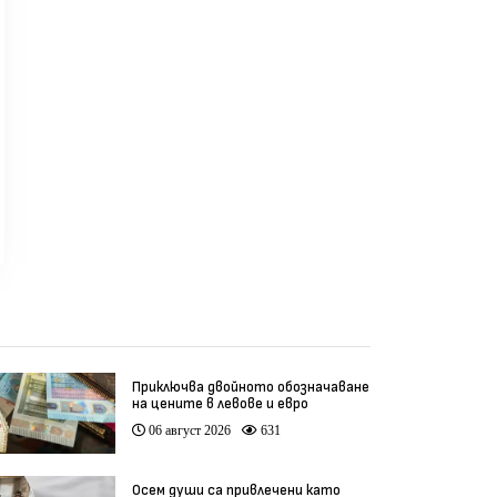
ео)
проверки на БАБХ
блок
мляк
ще 
(вид
реди 1 месец
преди 1 месец
пр
Приключва двойното обозначаване
на цените в левове и евро
06 август 2026
631
Осем души са привлечени като