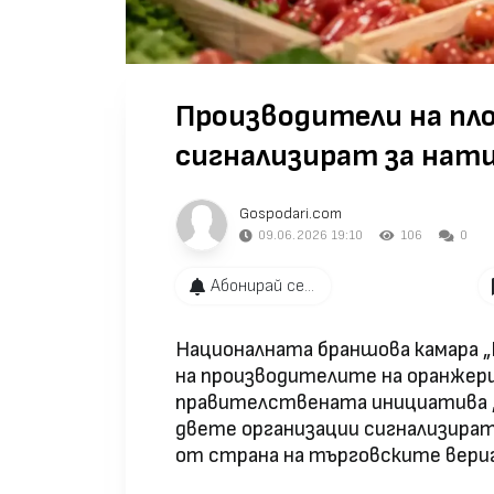
Производители на пло
сигнализират за нат
Gospodari.com
09.06.2026 19:10
106
0
Абонирай се...
Националната браншова камара „
на производителите на оранжери
правителствената инициатива „
двете организации сигнализират
от страна на търговските вериг