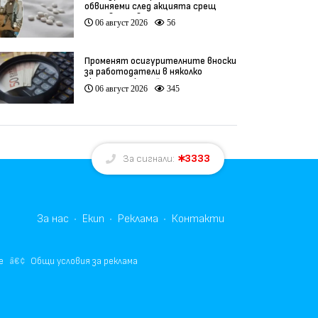
обвиняеми след акцията срещ
производство на фентанил
06 август 2026
56
Променят осигурителните вноски
за работодатели в няколко
икономически дейности
06 август 2026
345
3333
За сигнали:
За нас
Екип
Реклама
Контакти
е
Общи условия за реклама