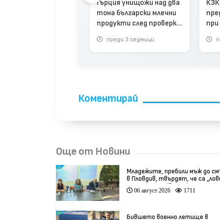
Гърция унищожи над два
КЗК
кираха вноса на
тона български млечни
пре
ко, производители
продукти след проверка
при
искат компенсации
край Маказа
пор
део)
реди 1 месец
преди 3 седмици
п
Коментирай
Още от Новини
Младежите, пребили мъж до с
в Пловдив, твърдят, че са „ло
на педофили” (видео)
06 август 2026
1711
Бившето военно летище в