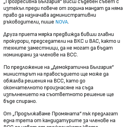
„Прогресивна България“ Висш съдебен съвет с
изтекъл преди повече от година мандат да няма
право да назначава административни
ръководители, пише
.
NOVA
Друга приета мярка предвижда бивши главни
прокурори, председатели на ВКС и ВАС, както и
техните заместници, да не могат да бъдат
номинирани за членове на ВСС.
По предложение на „Демократична България“
министърът на правосъдието ще може да
обжалва решения на ВСС, като до
окончателното произнасяне на съда
изпълнението на съответното решение ще
бъде спирано.
От „Продължаваме Промяната“ пък предлагат
една трета от кандидатурите за членове на