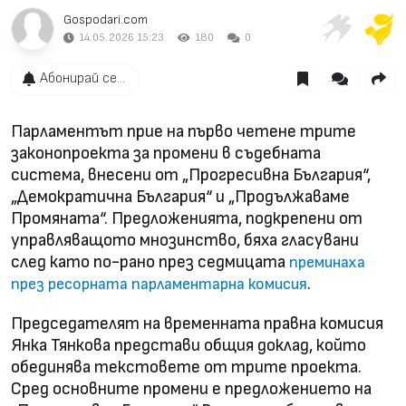
Gospodari.com
14.05.2026 15:23
180
0
Абонирай се...
Парламентът прие на първо четене трите
законопроекта за промени в съдебната
система, внесени от „Прогресивна България“,
„Демократична България“ и „Продължаваме
Промяната“. Предложенията, подкрепени от
управляващото мнозинство, бяха гласувани
след като по-рано през седмицата
преминаха
.
през ресорната парламентарна комисия
Председателят на временната правна комисия
Янка Тянкова представи общия доклад, който
обединява текстовете от трите проекта.
Сред основните промени е предложението на