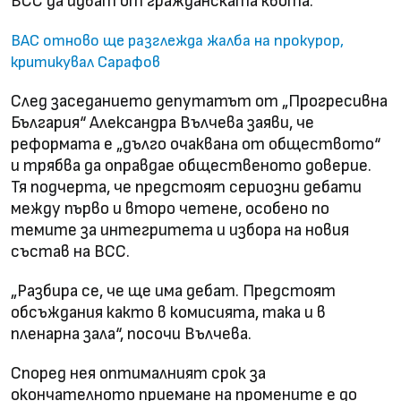
ВСС да идват от гражданската квота.
ВАС отново ще разглежда жалба на прокурор,
критикувал Сарафов
След заседанието депутатът от „Прогресивна
България“ Александра Вълчева заяви, че
реформата е „дълго очаквана от обществото“
и трябва да оправдае общественото доверие.
Тя подчерта, че предстоят сериозни дебати
между първо и второ четене, особено по
темите за интегритета и избора на новия
състав на ВСС.
„Разбира се, че ще има дебат. Предстоят
обсъждания както в комисията, така и в
пленарна зала“, посочи Вълчева.
Според нея оптималният срок за
окончателното приемане на промените е до