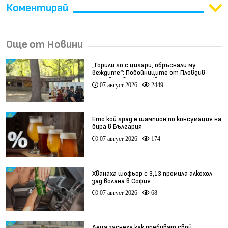
Коментирай
Още от Новини
„Горили го с цигари, обръснали му
веждите“: Побойниците от Пловдив
остават в ареста (видео)
07 август 2026
2449
Ето кой град е шампион по консумация на
бира в България
07 август 2026
174
Хванаха шофьор с 3,13 промила алкохол
зад волана в София
07 август 2026
68
Деца заснеха как пребиват свой