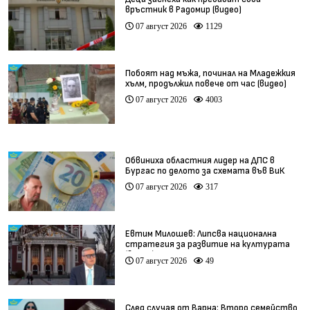
връстник в Радомир (видео)
07 август 2026
1129
Побоят над мъжа, починал на Младежкия
хълм, продължил повече от час (видео)
07 август 2026
4003
Обвиниха областния лидер на ДПС в
Бургас по делото за схемата във ВиК
07 август 2026
317
Евтим Милошев: Липсва национална
стратегия за развитие на културата
(видео)
07 август 2026
49
След случая от Варна: Второ семейство