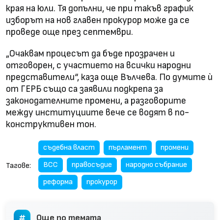
края на юли. Тя допълни, че при такъв график
изборът на нов главен прокурор може да се
проведе още през септември.
„Очаквам процесът да бъде прозрачен и
отговорен, с участието на всички народни
представители“, каза още Вълчева. По думите ѝ
от ГЕРБ също са заявили подкрепа за
законодателните промени, а разговорите
между институциите вече се водят в по-
конструктивен тон.
съдебна власт
пърламент
промени
ВСС
правосъдие
народно събрание
Тагове:
реформа
прокурор
Още по темата