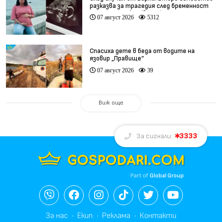
разказва за трагедия след бременност
при същия лекар (видео)
07 август 2026
5312
Спасиха дете в беда от водите на
язовир „Правище“
07 август 2026
39
Виж още
3333
За сигнали:
Part of
Global Group
За нас
Екип
Реклама
Контакти