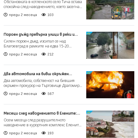
разчистването след наводнението в
Обстановката в котленското село Тича остава
село Тича (видео)
спокойна след наводнението, което засегна
десетки домов...
преди 2 месеца
103
Пороен дъжд превърна улици в реки и
наводни домове в Благоевград (видео)
Силен пороен дъжд, изсипал се над
Благоевград в рамките на едва 15-20
минути, предизвика сериозни н...
преди 2 месеца
212
Два автомобила на бивш окръжен
прокурор изгоряха при палеж в
Два автомобила, собственост на бившия
Търговище
окръжен прокурор на Търговище Драгомир
Сяров, са били унищоже...
преди 2 месеца
567
Месеци след наводнението в Елените:
Стотици семейства още живеят без
Осем месеца след разрушителното
нормални условия (видео)
наводнение в курортния комплекс Елените,
при което загинаха четирим...
преди 2 месеца
193