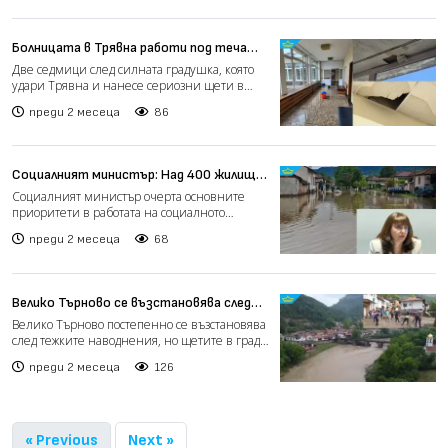
Болницата в Трявна работи под течащ
покрив след опустошителната
Две седмици след силната градушка, която
градушка (видео)
удари Трявна и нанесе сериозни щети в
града, местната болн...
преди 2 месеца
86
Социалният министър: Над 400 жилища
са пострадали след наводненията в
Социалният министър очерта основните
Северна България (видео)
приоритети в работата на социалното
министерство, като основен...
преди 2 месеца
68
Велико Търново се възстановява след
потопа: Над 100 домакинства
Велико Търново постепенно се възстановява
пострадаха (видео)
след тежките наводнения, но щетите в града
и околните нас...
преди 2 месеца
126
« Previous
Next »