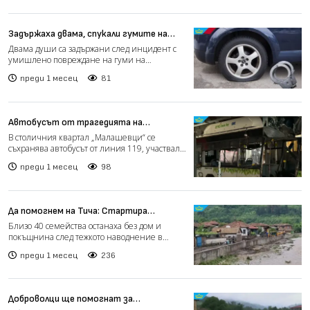
Задържаха двама, спукали гумите на
десетки автомобили в Дупница
Двама души са задържани след инцидент с
умишлено повреждане на гуми на
множество автомобили в Дупни...
преди 1 месец
81
Автобусът от трагедията на
„Челопешко шосе“ остава под охрана,
В столичния квартал „Малашевци“ се
щетите са сериозни (видео)
съхранява автобусът от линия 119, участвал
в тежката катастрофа...
преди 1 месец
98
Да помогнем на Тича: Стартира
дарителска кампания за пострадалите
Близо 40 семейства останаха без дом и
семейства (видео)
покъщнина след тежкото наводнение в
котелското село Тича. Сле...
преди 1 месец
236
Доброволци ще помогнат за