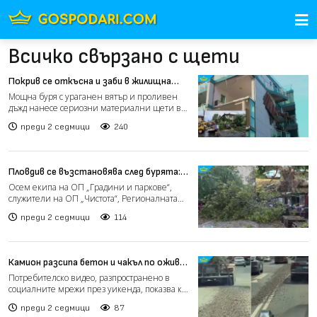
Всичко свързано с щети
Покрив се откъсна и заби в жилищна
сграда след буря в Приморско (видео)
Мощна буря с ураганен вятър и проливен
дъжд нанесе сериозни материални щети в
Приморско. Стихията п...
преди 2 седмици
240
Пловдив се възстановява след бурята:
Екипи разчистват паднали дървета и
Осем екипа на ОП „Градини и паркове“,
наводнени улици (видео)
служители на ОП „Чистота“, Регионалната
дирекция „Пожарна без...
преди 2 седмици
114
Камион разсипа бетон и чакъл по оживен
столичен булевард (видео)
Потребителско видео, разпространено в
социалните мрежи през уикенда, показва как
бетоновоз разсипва...
преди 2 седмици
87