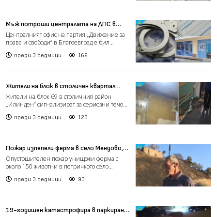
Мъж потроши централата на ДПС в
Благоевград и сам подаде сигнал в
Централният офис на партия „Движение за
полицията
права и свободи“ в Благоевград е бил
потрошен рано тази сут...
преди 3 седмици
169
Жители на блок в столичен квартал
сигнализират за сериозни щети след
Жители на блок 69 в столичния район
ремонт на покрива (видео)
„Илинден“ сигнализират за сериозни течове
и нанесени материални...
преди 3 седмици
123
Пожар изпепели ферма в село Мендово,
щетите надхвърлят 30 000 евро (видео)
Опустошителен пожар унищожи ферма с
около 150 животни в петричкото село
Мендово. Огнената стихия е...
преди 3 седмици
93
19-годишен катастрофира в паркиран