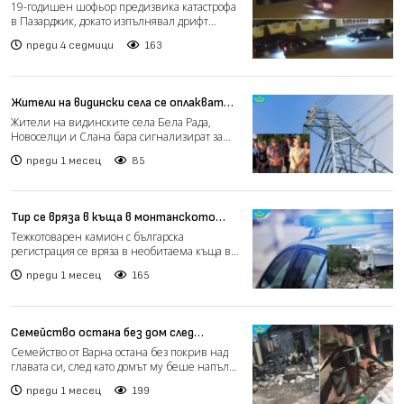
автомобил след дрифт в Пазарджик
19-годишен шофьор предизвика катастрофа
(видео)
в Пазарджик, докато изпълнявал дрифт
маневра, съобщиха от м...
преди 4 седмици
163
Жители на видински села се оплакват
от постоянни спирания на тока и
Жители на видинските села Бела Рада,
изгорели електроуреди (видео)
Новоселци и Слана бара сигнализират за
сериозни проблеми с еле...
преди 1 месец
85
Тир се вряза в къща в монтанското
село Липен (видео)
Тежкотоварен камион с българска
регистрация се вряза в необитаема къща в
монтанското село Липен, сл...
преди 1 месец
165
Семейство остана без дом след
умишлен палеж, заподозряха бивш
Семейство от Варна остана без покрив над
приятел на дъщеря си (видео)
главата си, след като домът му беше напълно
унищожен при у...
преди 1 месец
199