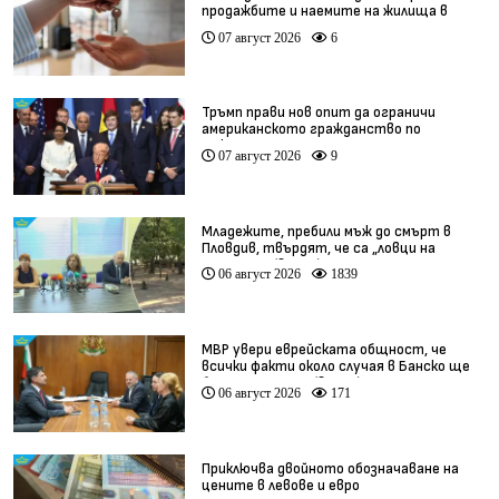
продажбите и наемите на жилища в
България
07 август 2026
6
Тръмп прави нов опит да ограничи
американското гражданство по
рождение
07 август 2026
9
Младежите, пребили мъж до смърт в
Пловдив, твърдят, че са „ловци на
педофили” (видео)
06 август 2026
1839
МВР увери еврейската общност, че
всички факти около случая в Банско ще
бъдат изяснени (видео)
06 август 2026
171
Приключва двойното обозначаване на
цените в левове и евро