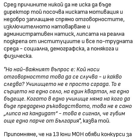
Сред причините никой да не иска да бъде
директор той посочва ниската мотивация и
недобро заплащане спрямо отговорностите,
изключителното натоварване и
административен натиск, липсата на реална
подкрепа от институциите и все по-трудната
среда - социална, демографска, а понякога и
физическа.
"Но най-важният въпрос е: Кой носи
отговорността това да се случва - и какво
следва? Училището не е просто сграда. То е
сърцето на едно село, на един квартал, на едно
бъдеще. Когато в едно училище няма на кого да
бъде предадено ръководството, това не е само
„липса на кандидат“ - това е сигнал, че губим
още едно парче от България
", казва той.
Припомняме, че на 13 юни МОН обяви конкурси за