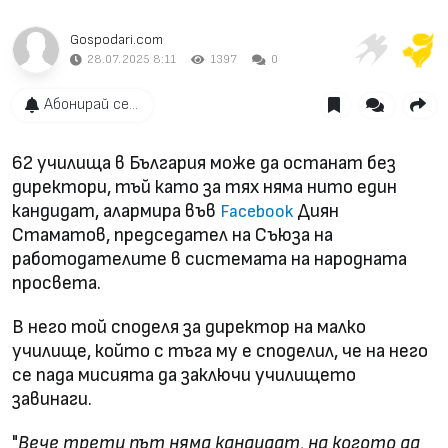
Gospodari.com
28.07.2025 8:11
1397
0
Абонирай се...
62 училища в България може да останат без
директори, тъй като за тях няма нито един
кандидат, алармира във
Диян
Facebook
Стаматов, председател на Съюза на
работодателите в системата на народната
просвета.
В него той споделя за директор на малко
училище, който с тъга му е споделил, че на него
се пада мисията да заключи училището
завинаги.
"
Вече трети път няма кандидат, на когото да