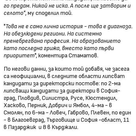
го предам. Никой не иска. А после ще затворим и
селото"
, му споделил той.
"
Това не е само лична история - това е диагноза.
На обезлюдени региони. На системно
пренебрегвана професия. На образованието
като последна грижа, вместо като първи
приоритет
", коментира Стаматов.
По негови данни, за които той добавя, че засега
са неофициални, в следните области липсват
кандидати за директорски постове: по 2-ма
липсващи кандидати за директори в София-
град, Пловдив, Силистра, Русе, Кюстендил,
Хасково, Перник, Добрич и Ямбол, 4-ма - в
Смолян, по 6-ма - Ловеч, Габрово, Плевен, по един
- в Благоевград, Търговище и София -област, 11
в Пазарджик и 8 в Кърджали.