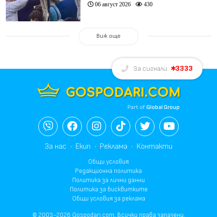
06 август 2026
430
Виж още
3333
За сигнали:
Part of
Global Group
За нас
Екип
Реклама
Контакти
Общи условия
Редакционна политика
Политика за лични данни
Политика за бисквитките
Общи условия за реклама
© 2003-2026 Gospodari.com, Всички права запазени.