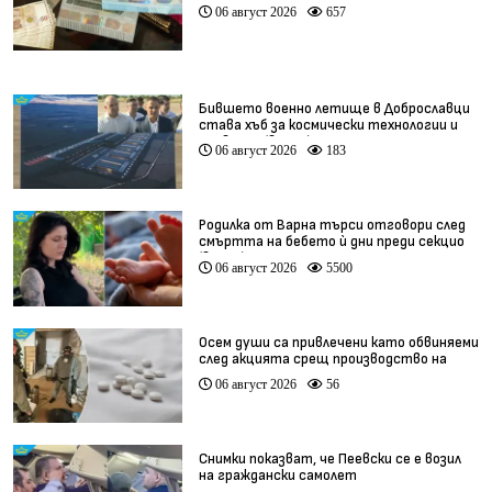
06 август 2026
657
Бившето военно летище в Доброславци
става хъб за космически технологии и
иновации (видео)
06 август 2026
183
Родилка от Варна търси отговори след
смъртта на бебето ѝ дни преди секцио
(видео)
06 август 2026
5500
Осем души са привлечени като обвиняеми
след акцията срещ производство на
фентанил
06 август 2026
56
Снимки показват, че Пеевски се е возил
на граждански самолет