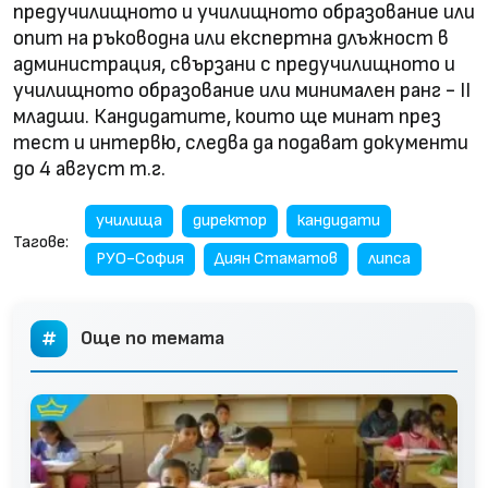
предучилищното и училищното образование или
опит на ръководна или експертна длъжност в
администрация, свързани с предучилищното и
училищното образование или минимален ранг - II
младши. Кандидатите, които ще минат през
тест и интервю, следва да подават документи
до 4 август т.г.
училища
директор
кандидати
Тагове:
РУО-София
Диян Стаматов
липса
Още по темата