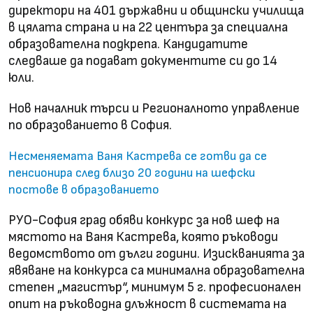
директори на 401 държавни и общински училища
в цялата страна и на 22 центъра за специална
образователна подкрепа. Кандидатите
следваше да подават документите си до 14
юли.
Нов началник търси и Регионалното управление
по образованието в София.
Несменяемата Ваня Кастрева се готви да се
пенсионира след близо 20 години на шефски
постове в образованието
РУО-София град обяви конкурс за нов шеф на
мястото на Ваня Кастрева, която ръководи
ведомството от дълги години. Изискванията за
явяване на конкурса са минимална образователна
степен „магистър“, минимум 5 г. професионален
опит на ръководна длъжност в системата на