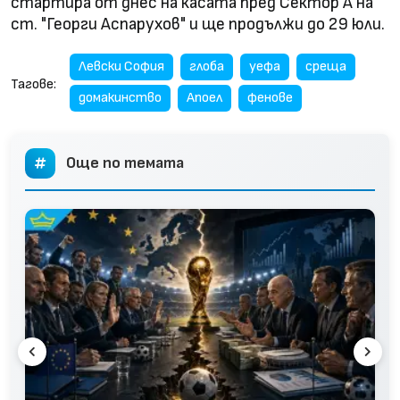
стартира от днес на касата пред Сектор А на
ст. "Георги Аспарухов" и ще продължи до 29 юли.
Левски София
глоба
уефа
среща
Тагове:
домакинство
Апоел
фенове
Още по темата