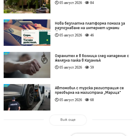
„Баба Алино“
05 август 2026
84
Нова безплатна платформа помага за
разпознаване на интернет измами
(видео)
05 август 2026
46
Охранител е в болница след нападение с
желязна палка в Казанлък
05 август 2026
59
Автомобил с турска регистрация се
преобърна на магистрала „Марица“
05 август 2026
68
Виж още