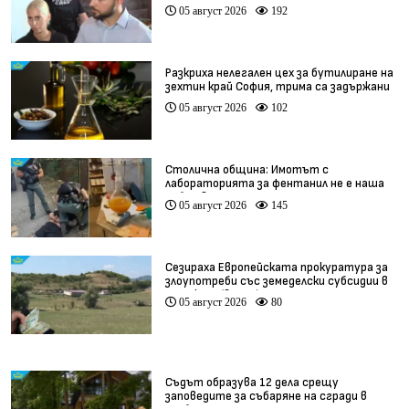
край София (видео)
05 август 2026
192
Разкриха нелегален цех за бутилиране на
зехтин край София, трима са задържани
05 август 2026
102
Столична община: Имотът с
лабораторията за фентанил не е наша
собственост
05 август 2026
145
Сезираха Европейската прокуратура за
злоупотреби със земеделски субсидии в
Кърджали (видео)
05 август 2026
80
Съдът образува 12 дела срещу
заповедите за събаряне на сгради в