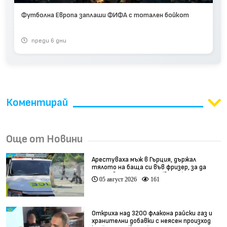
Футболна Европа заплаши ФИФА с тотален бойкот
преди 6 дни
Коментирай
Още от Новини
Арестуваха мъж в Гърция, държал
тялото на баща си във фризер, за да
получава пенсията му (видео)
05 август 2026
161
Откриха над 3200 флакона райски газ и
хранителни добавки с неясен произход