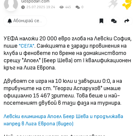
Gospodari.com
25.07.2025 19:24
445
0
Абонирай се...
УЕФА наложи 20 000 евро глоба на Левски София,
пише
. Санкцията е заради провинения на
"СЕГА"
клуба и феновете по време на домакинството
срещу "Апоел" (Беер Шева) от I квалификационен
кръг на Лига Европа.
Двубоят се игра на 10 юли и завърши 0:0, а на
трибуните на ст. "Георги Аспарухов" имаше
официално 15 467 зрители. Това беше и най-
посетеният двубой в тази фаза на турнира.
Левски елиминира Апоел Беер Шева и продължава
напред в Лига Европа (видео)