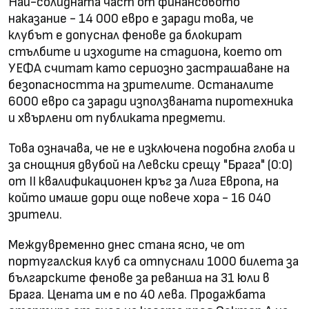
Най-солидната част от финансовото
наказание - 14 000 евро е заради това, че
клубът е допуснал фенове да блокират
стълбите и изходите на стадиона, което от
УЕФА считат като сериозно застрашаване на
безопасността на зрителите. Останалите
6000 евро са заради използваната пиротехника
и хвърлени от публиката предмети.
Това означава, че не е изключена подобна глоба и
за снощния двубой на Левски срещу "Брага" (0:0)
от II квалификационен кръг за Лига Европа, на
който имаше дори още повече хора - 16 040
зрители.
Междувременно днес стана ясно, че от
португалския клуб са отпуснали 1000 билета за
българските фенове за реванша на 31 юли в
Брага. Цената им е по 40 лева. Продажбата