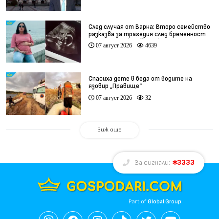
След случая от Варна: Второ семейство
разказва за трагедия след бременност
при същия лекар (видео)
07 август 2026
4639
Спасиха дете в беда от водите на
язовир „Правище“
07 август 2026
32
Виж още
3333
За сигнали:
Part of
Global Group