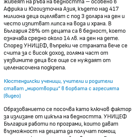
живеят на ръба на бедността – особено в
Африка и Югоизточна Азия, където над 417
милиона деца оцеляват с под 3 долара на ден и
често изпитват липса на вода и храна. В
България 28% от децата са в бедност, което
означава средно около 14 лв. на ден на дете.
Според УНИЦЕФ, въпреки че страната вече се
счита за с висок доход, голяма част от
уязвимите деца все още се нуждаят от
целенасочена подкрепа.
Кюстендилски ученици, учители и родители
стават „миротворци“ в борбата с агресията
(видео)
Образованието се посочва като ключов фактор
за излизане от цикъла на бедността. УНИЦЕФ
България работи по програми, които дават
възможност на децата да получат помощ