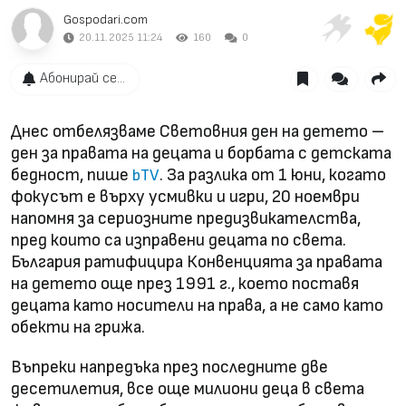
Gospodari.com
20.11.2025 11:24
160
0
Абонирай се...
Днес отбелязваме Световния ден на детето –
ден за правата на децата и борбата с детската
бедност, пише
. За разлика от 1 юни, когато
bTV
фокусът е върху усмивки и игри, 20 ноември
напомня за сериозните предизвикателства,
пред които са изправени децата по света.
България ратифицира Конвенцията за правата
на детето още през 1991 г., което поставя
децата като носители на права, а не само като
обекти на грижа.
Въпреки напредъка през последните две
десетилетия, все още милиони деца в света