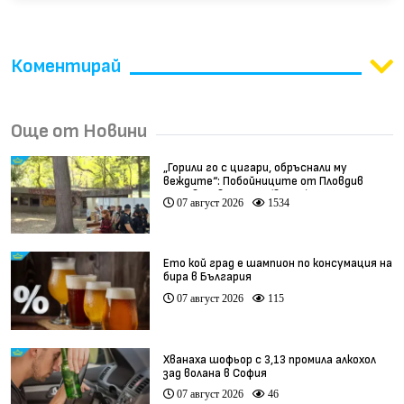
Коментирай
Още от Новини
„Горили го с цигари, обръснали му
веждите“: Побойниците от Пловдив
остават в ареста (видео)
07 август 2026
1534
Ето кой град е шампион по консумация на
бира в България
07 август 2026
115
Хванаха шофьор с 3,13 промила алкохол
зад волана в София
07 август 2026
46