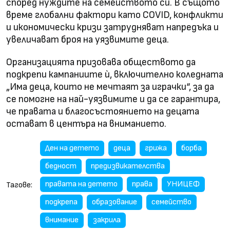
според нуждите на семейството си. В същото
време глобални фактори като COVID, конфликти
и икономически кризи затрудняват напредъка и
увеличават броя на уязвимите деца.
Организацията призовава обществото да
подкрепи кампаниите ѝ, включително коледната
„Има деца, които не мечтаят за играчки“, за да
се помогне на най-уязвимите и да се гарантира,
че правата и благосъстоянието на децата
остават в центъра на вниманието.
Ден на детето
деца
грижа
борба
бедност
предизвикателства
правата на детето
права
УНИЦЕФ
Тагове:
подкрепа
образование
семейство
внимание
закрила