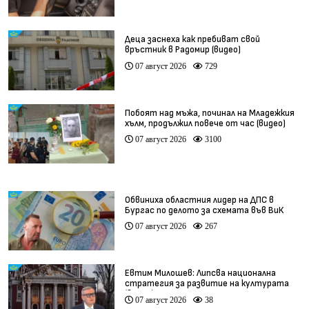
Деца заснеха как пребиват свой
връстник в Радомир (видео)
07 август 2026
729
Побоят над мъжа, починал на Младежкия
хълм, продължил повече от час (видео)
07 август 2026
3100
Обвиниха областния лидер на ДПС в
Бургас по делото за схемата във ВиК
07 август 2026
267
Евтим Милошев: Липсва национална
стратегия за развитие на културата
(видео)
07 август 2026
38