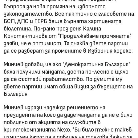
въпроса за нова промяна на изборното
законодателство. Все пак точно с гласовете на
БСП, ДПС и ГЕРБ беше върната хартиената
бюлетина. По-рано през деня Калина
Константинова от "Продължаваме промяната"
заяви, че е оптимист. Тя очаква двете партии
да се разберат за промените в Изборния кодекс.
Минчев добави, че ако "Демократична България"
бяха получили мандата, доста по-лесно е щяло
да се състави правителство. По думите му
двете партии имат обща визия за бъдещето на
България.
Минчев изрази надежда решението на
президента на кого да даде мандата да не е било
повлияно от акцията на службите в
криптокомпанията Nexo. "Би било тъжно такъв
измислен казус да е повлиял на толкова важно за