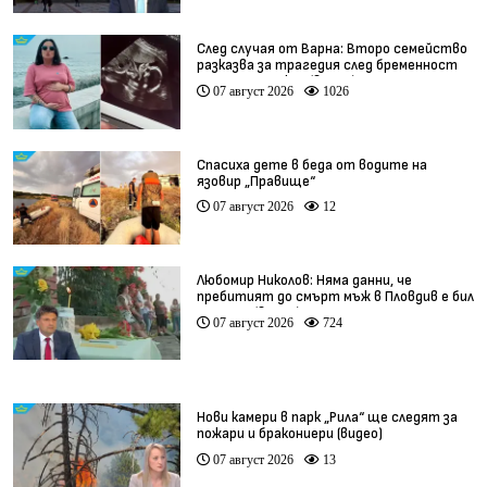
След случая от Варна: Второ семейство
разказва за трагедия след бременност
при същия лекар (видео)
07 август 2026
1026
Спасиха дете в беда от водите на
язовир „Правище“
07 август 2026
12
Любомир Николов: Няма данни, че
пребитият до смърт мъж в Пловдив е бил
педофил (видео)
07 август 2026
724
Нови камери в парк „Рила“ ще следят за
пожари и бракониери (видео)
07 август 2026
13