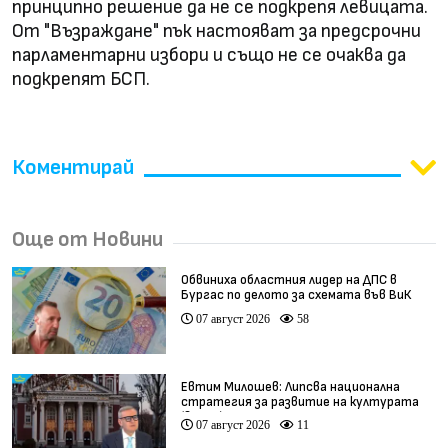
принципно решение да не се подкрепя левицата.
От "Възраждане" пък настояват за предсрочни
парламентарни избори и също не се очаква да
подкрепят БСП.
Коментирай
Още от Новини
Обвиниха областния лидер на ДПС в
Бургас по делото за схемата във ВиК
07 август 2026
58
Евтим Милошев: Липсва национална
стратегия за развитие на културата
(видео)
07 август 2026
11