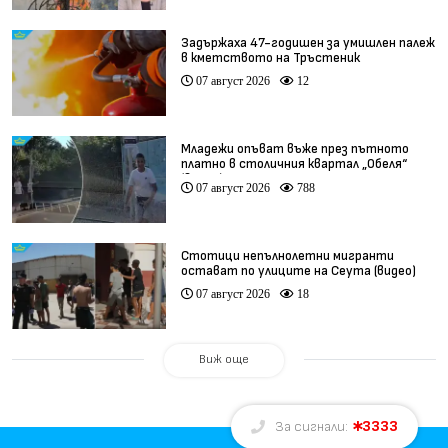
Задържаха 47-годишен за умишлен палеж
в кметството на Тръстеник
07 август 2026
12
Младежи опъват въже през пътното
платно в столичния квартал „Обеля“
(видео)
07 август 2026
788
Стотици непълнолетни мигранти
остават по улиците на Сеута (видео)
07 август 2026
18
Виж още
3333
За сигнали: