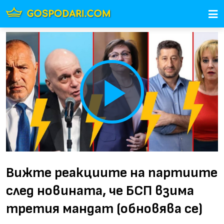
Play
Video
Вижте реакциите на партиите
след новината, че БСП взима
третия мандат (обновява се)