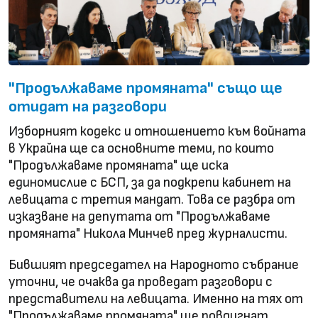
"Продължаваме промяната" също ще
отидат на разговори
Изборният кодекс и отношението към войната
в Украйна ще са основните теми, по които
"Продължаваме промяната" ще иска
единомислие с БСП, за да подкрепи кабинет на
левицата с третия мандат. Това се разбра от
изказване на депутата от "Продължаваме
промяната" Никола Минчев пред журналисти.
Бившият председател на Народното събрание
уточни, че очаква да проведат разговори с
представители на левицата. Именно на тях от
"Продължаваме промяната" ще повдигнат