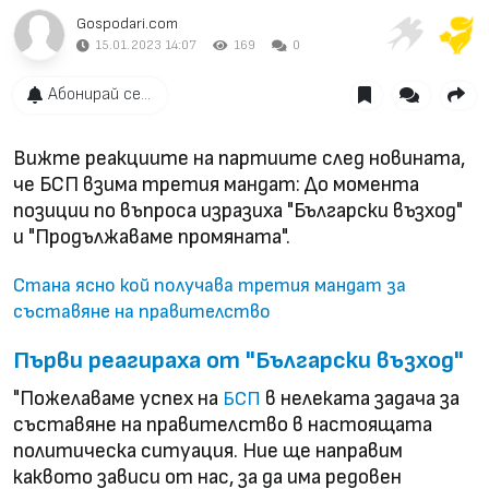
Gospodari.com
15.01.2023 14:07
169
0
Абонирай се...
Вижте реакциите на партиите след новината,
че БСП взима третия мандат: До момента
позиции по въпроса изразиха "Български възход"
и "Продължаваме промяната".
Стана ясно кой получава третия мандат за
съставяне на правителство
Първи реагираха от "Български възход"
"Пожелаваме успех на
в нелеката задача за
БСП
съставяне на правителство в настоящата
политическа ситуация. Ние ще направим
каквото зависи от нас, за да има редовен