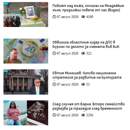
Побоят над мъжа, починал на Младежкия
хълм, продължил повече от час (видео)
07 август 2026
4189
Обвиниха областния лидер на ДПС в
Бургас по делото за схемата във ВиК
07 август 2026
322
Евтим Милошев: Липсва национална
стратегия за развитие на културата
(видео)
07 август 2026
53
След случая от Варна: Второ семейство
разказва за трагедия след бременност
при същия лекар (видео)
07 август 2026
5356