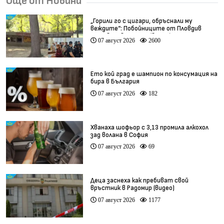
Още от Новини
„Горили го с цигари, обръснали му
веждите“: Побойниците от Пловдив
остават в ареста (видео)
07 август 2026
2600
Ето кой град е шампион по консумация на
бира в България
07 август 2026
182
Хванаха шофьор с 3,13 промила алкохол
зад волана в София
07 август 2026
69
Деца заснеха как пребиват свой
връстник в Радомир (видео)
07 август 2026
1177