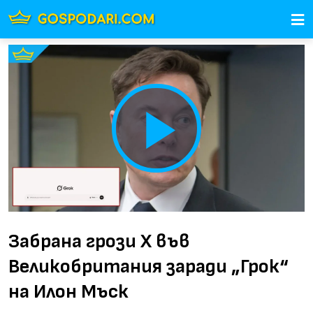
Play
Video
Забрана грози Х във
Великобритания заради „Грок“
на Илон Мъск