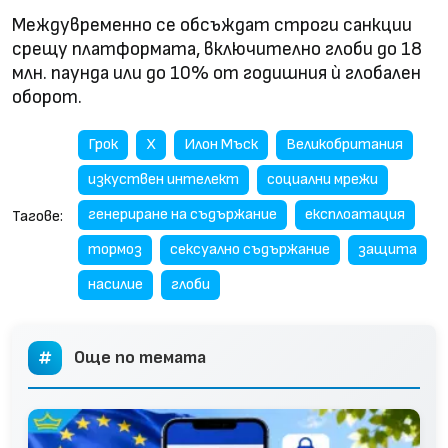
Междувременно се обсъждат строги санкции
срещу платформата, включително глоби до 18
млн. паунда или до 10% от годишния ѝ глобален
оборот.
Грок
Х
Илон Мъск
Великобритания
изкуствен интелект
социални мрежи
генериране на съдържание
експлоатация
Тагове:
тормоз
сексуално съдържание
защита
насилие
глоби
Още по темата