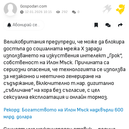
Gospodari.com
12.01.2026 10:15
292
0
Абонирай се...
Великобритания предупреди, че може да блокира
достъпа до социалната мрежа Х заради
използването на изкуствения интелект „Грок“,
собственост на Илон Мъск. Причината са
сериозни опасения, че технологията се използва
за незаконно и неетично генериране на
съдържание, включително т.нар. дигитално
„събличане“ на хора без съгласие, с цел
сексуална експлоатация и онлайн тормоз.
Рекорд: Богатството на Илон Мъск надхвърли 600
млрд. долара