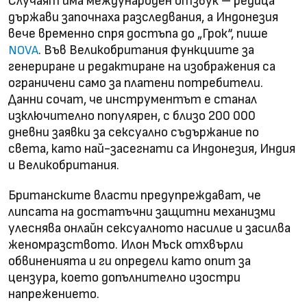
Случаят има международен отзвук – редица
държави започнаха разследвания, а Индонезия
вече временно спря достъпа до „Грок“, пише
. Във Великобритания функциите за
NOVA
генериране и редактиране на изображения са
ограничени само за платени потребители.
Данни сочат, че инструментът е станал
изключително популярен, с близо 200 000
дневни заявки за сексуално съдържание по
света, като най-засегнати са Индонезия, Индия
и Великобритания.
Британските власти предупреждават, че
липсата на достатъчни защитни механизми
улеснява онлайн сексуалното насилие и засилва
женомразството. Илон Мъск отхвърли
обвиненията и ги определи като опит за
цензура, което допълнително изостри
напрежението.