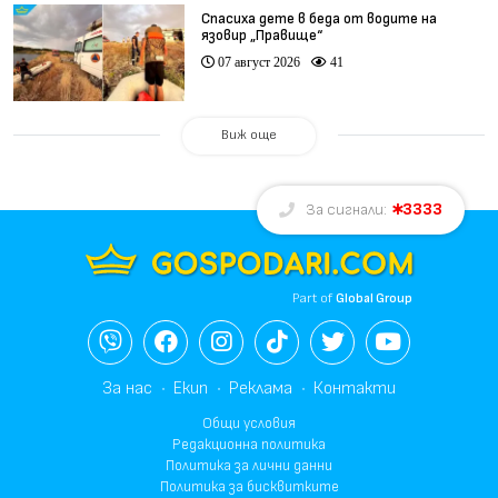
Спасиха дете в беда от водите на
язовир „Правище“
07 август 2026
41
Виж още
3333
За сигнали:
Part of
Global Group
За нас
Екип
Реклама
Контакти
Общи условия
Редакционна политика
Политика за лични данни
Политика за бисквитките