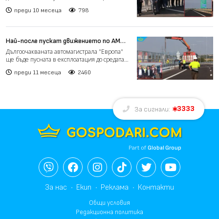
"Европа", която е...
преди 10 месеца
798
Най-после пускат движението по АМ
"Европа" (видео)
Дългоочакваната автомагистрала "Европа"
ще бъде пусната в експлоатация до средата
на септември, обя...
преди 11 месеца
2460
3333
За сигнали:
Part of
Global Group
За нас
Екип
Реклама
Контакти
Общи условия
Редакционна политика