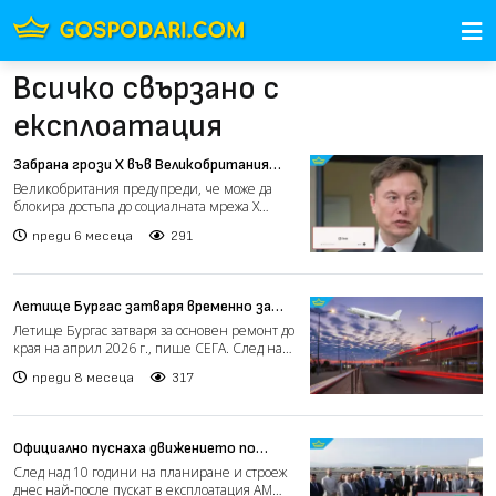
Всичко свързано с
експлоатация
Забрана грози Х във Великобритания
заради „Грок“ на Илон Мъск
Великобритания предупреди, че може да
блокира достъпа до социалната мрежа Х
заради използването на...
преди 6 месеца
291
Летище Бургас затваря временно за
основен ремонт
Летище Бургас затваря за основен ремонт до
края на април 2026 г., пише СЕГА. След над
40 години екс...
преди 8 месеца
317
Официално пуснаха движението по
автомагистрала "Европа" (видео)
След над 10 години на планиране и строеж
днес най-после пускат в експлоатация АМ