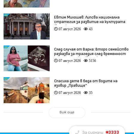
Евтим Милошев: Липсва национална
стратегия за развитие на културата
(видео)
07 август 2026
43
След случая от Варна: Второ семейство
разказва за трагедия след бременност
при същия лекар (видео)
07 август 2026
5156
Спасиха дете в беда от водите на
язовир „Правище“
07 август 2026
35
Виж още
3333
За сигнали: