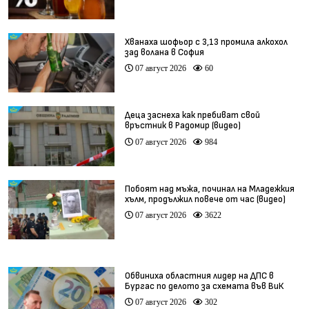
Хванаха шофьор с 3,13 промила алкохол
зад волана в София
07 август 2026
60
Деца заснеха как пребиват свой
връстник в Радомир (видео)
07 август 2026
984
Побоят над мъжа, починал на Младежкия
хълм, продължил повече от час (видео)
07 август 2026
3622
Обвиниха областния лидер на ДПС в
Бургас по делото за схемата във ВиК
07 август 2026
302