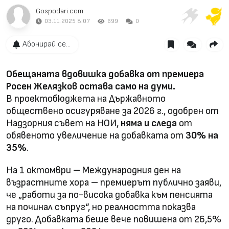
Gospodari.com
03.11.2025 8:07
699
0
Абонирай се...
Обещаната вдовишка добавка от премиера
Росен Желязков остава само на думи.
В проектобюджета на Държавното
обществено осигуряване за 2026 г., одобрен от
Надзорния съвет на НОИ,
няма и следа
от
обявеното увеличение на добавката от
30% на
35%
.
На 1 октомври – Международния ден на
възрастните хора – премиерът публично заяви,
че „работи за по-висока добавка към пенсията
на починал съпруг“, но реалността показва
друго. Добавката беше вече повишена от 26,5%