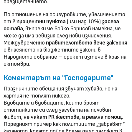
обезщетението.
По отношение на осигуровките, увеличението
от
2 процентни пункта
(или над 10%)
засега
остава
, въпреки че Бойко Борисов намекна, че
може да има ревизия след нови изчисления.
Междувременно
правителството вече закъсня
с внасянето на бюджетните закони в
Народното събрание – срокът изтече в края на
октомври.
Коментарът на "Господарите"
Празничните обещания звучат хубаво, но на
хартия не топлят никого.
Вдовците и вдовиците, които броят
стотинките си след загубата на половин
живот,
не чакат PR жестове, а реална помощ
.
Поредният пример как политиците „забравят“
казаното, когато дойде време да го заложат в