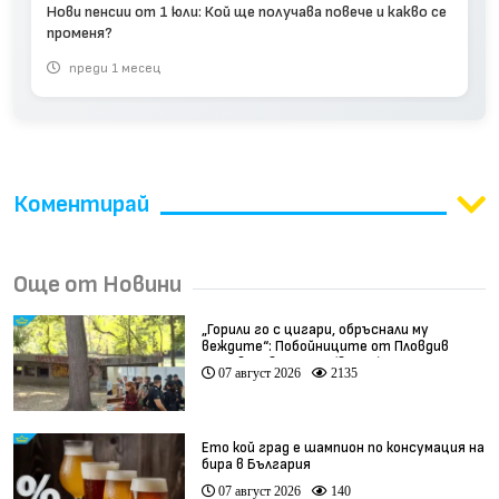
Нови пенсии от 1 юли: Кой ще получава повече и какво се
променя?
преди 1 месец
Коментирай
Още от Новини
„Горили го с цигари, обръснали му
веждите“: Побойниците от Пловдив
остават в ареста (видео)
07 август 2026
2135
Ето кой град е шампион по консумация на
бира в България
07 август 2026
140