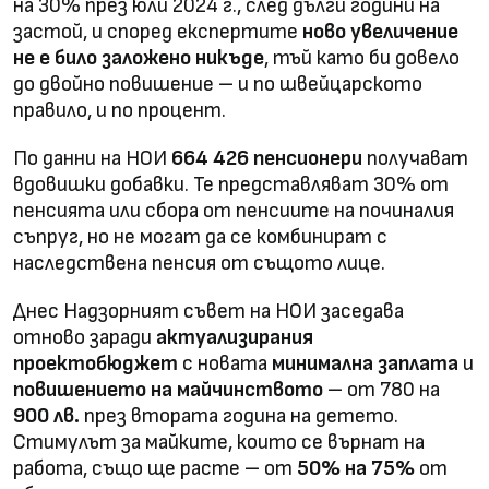
на 30% през юли 2024 г., след дълги години на
застой, и според експертите
ново увеличение
не е било заложено никъде
, тъй като би довело
до двойно повишение – и по швейцарското
правило, и по процент.
По данни на НОИ
664 426 пенсионери
получават
вдовишки добавки. Те представляват 30% от
пенсията или сбора от пенсиите на починалия
съпруг, но не могат да се комбинират с
наследствена пенсия от същото лице.
Днес Надзорният съвет на НОИ заседава
отново заради
актуализирания
проектобюджет
с новата
минимална заплата
и
повишението на майчинството
– от 780 на
900 лв.
през втората година на детето.
Стимулът за майките, които се върнат на
работа, също ще расте – от
50% на 75%
от