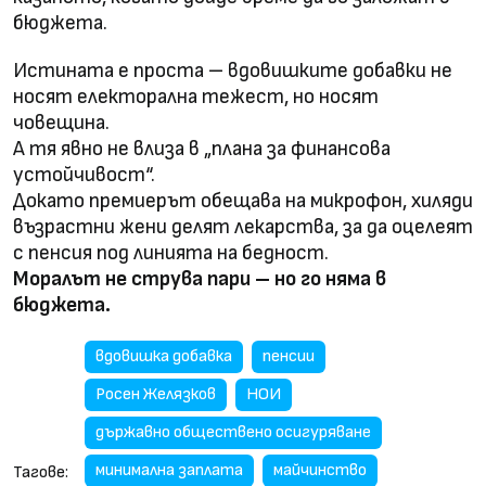
бюджета.
Истината е проста – вдовишките добавки не
носят електорална тежест, но носят
човещина.
А тя явно не влиза в „плана за финансова
устойчивост“.
Докато премиерът обещава на микрофон, хиляди
възрастни жени делят лекарства, за да оцелеят
с пенсия под линията на бедност.
Моралът не струва пари – но го няма в
бюджета.
вдовишка добавка
пенсии
Росен Желязков
НОИ
държавно обществено осигуряване
минимална заплата
майчинство
Тагове: