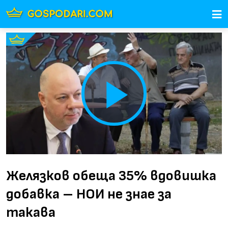
Play
Video
Желязков обеща 35% вдовишка
добавка – НОИ не знае за
такава