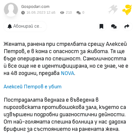
Gospodari.com
16.08.2023 12:48
210
0
Абонирай се...
Жената, ранена при стрелбата срещу Алексей
Петров, е в кома с опасност за живота. Тя ще
бъде оперирана по спешност. Самоличността
ѝ все още не е идентифицирана, но се знае, че е
на 48 години, предава
.
NOVA
Алексей Петров е убит
Пострадалата веднага е въведена в
пироговската противошокова зала, където са
извършени подробни диагностични дейности.
От най-голямата спешна болница у нас дадоха
брифинг за състоянието на ранената жена.