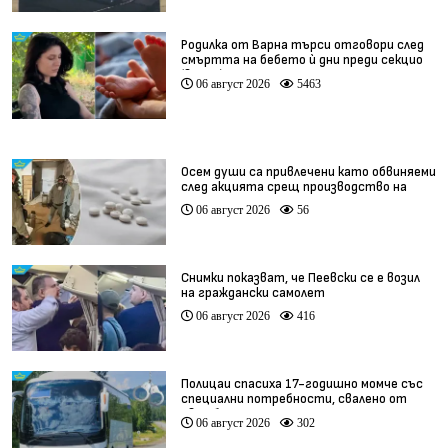
Родилка от Варна търси отговори след
смъртта на бебето ѝ дни преди секцио
(видео)
06 август 2026
5463
Осем души са привлечени като обвиняеми
след акцията срещ производство на
фентанил
06 август 2026
56
Снимки показват, че Пеевски се е возил
на граждански самолет
06 август 2026
416
Полицаи спасиха 17-годишно момче със
специални потребности, свалено от
автобус
06 август 2026
302