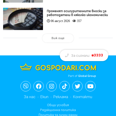
Променят осигурителните вноски за
работодатели в няколко икономически
дейности
06 август 2026
357
Виж още
3333
За сигнали:
Part of
Global Group
За нас
Екип
Реклама
Контакти
Общи условия
Редакционна политика
Политика за лични данни