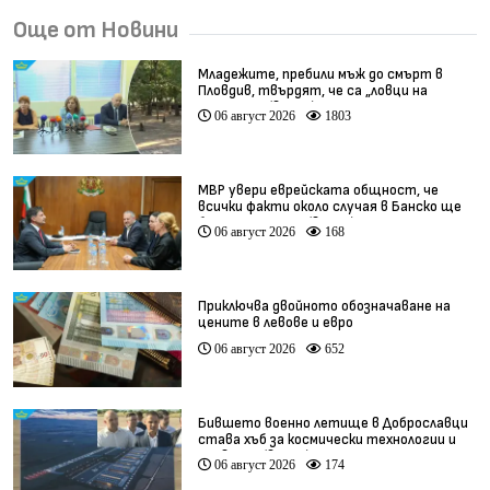
Още от Новини
Младежите, пребили мъж до смърт в
Пловдив, твърдят, че са „ловци на
педофили” (видео)
06 август 2026
1803
МВР увери еврейската общност, че
всички факти около случая в Банско ще
бъдат изяснени (видео)
06 август 2026
168
Приключва двойното обозначаване на
цените в левове и евро
06 август 2026
652
Бившето военно летище в Доброславци
става хъб за космически технологии и
иновации (видео)
06 август 2026
174