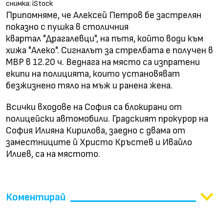
снимка: iStock
Припомняме, че Алексей Петров бе застрелян
показно с пушка в столичния
квартал "Драгалевци", на пътя, който води към
хижа "Алеко". Сигналът за стрелбата е получен в
МВР в 12.20 ч. Веднага на място са изпратени
екипи на полицията, които установяват
безжизнено тяло на мъж и ранена жена.
Всички входове на София са блокирани от
полицейски автомобили. Градският прокурор на
София Илияна Кирилова, заедно с двама от
заместниците й Христо Кръстев и Ивайло
Илиев, са на мястото.
Коментирай