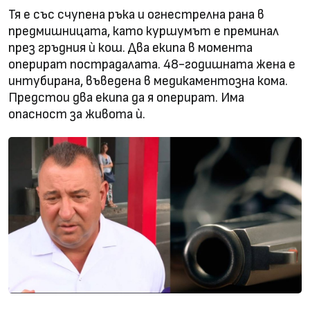
Тя е със счупена ръка и огнестрелна рана в
предмишницата, като куршумът е преминал
през гръдния ѝ кош. Два екипа в момента
оперират пострадалата. 48-годишната жена е
интубирана, въведена в медикаментозна кома.
Предстои два екипа да я оперират. Има
опасност за живота ѝ.