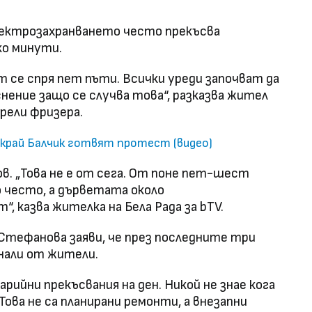
ектрозахранването често прекъсва
ко минути.
 се спря пет пъти. Всички уреди започват да
нение защо се случва това“, разказва жител
орели фризера.
а край Балчик готвят протест (видео)
в. „Това не е от сега. От поне пет-шест
о често, а дърветата около
, казва жителка на Бела Рада за bTV.
Стефанова заяви, че през последните три
нали от жители.
рийни прекъсвания на ден. Никой не знае кога
Това не са планирани ремонти, а внезапни