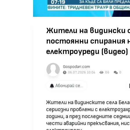
Жители на видински с
постоянни спирания н
електроуреди (видео)
Gospodari.com
06.07.2026 10:04
86
0
Абонирай се...
Жители на видинските села Бела 
сериозни проблеми с електрозах
години, а през последните седми
чести аварийни прекъсвания, ни