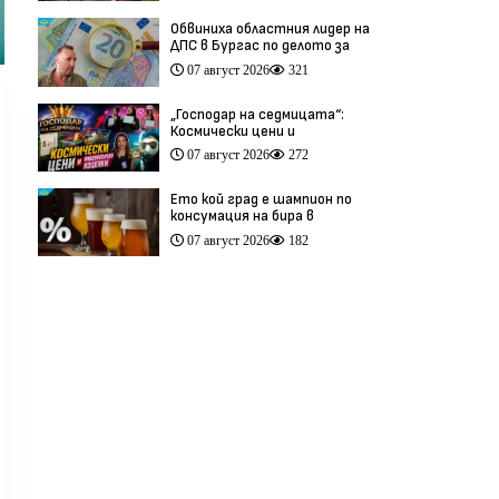
Обвиниха областния лидер на
ДПС в Бургас по делото за
схемата във ВиК
07 август 2026
321
„Господар на седмицата“:
Космически цени и
инфлуенсърски изцепки
07 август 2026
272
(видео)
Ето кой град е шампион по
консумация на бира в
България
07 август 2026
182