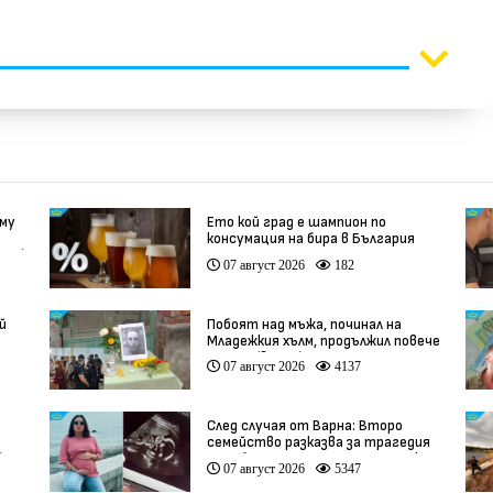
 му
Ето кой град е шампион по
консумация на бира в България
део)
07 август 2026
182
й
Побоят над мъжа, починал на
Младежкия хълм, продължил повече
от час (видео)
07 август 2026
4137
След случая от Варна: Второ
семейство разказва за трагедия
)
след бременност при същия лекар
07 август 2026
5347
(видео)