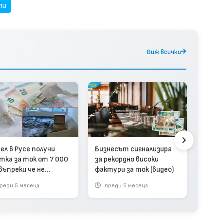
ти
Виж всички
4 се
ел в Русе получи
Бизнесът сигнализира
про
тка за ток от 7 000
за рекордно високи
пос
 въпреки че не
фактури за ток (видео)
тока
оти (видео)
реди 5 месеца
преди 5 месеца
пр