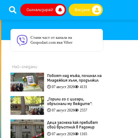
Сигнализирай!
Влизане
Стани част от канала на
Gospodari.com във Viber
Най-гледани
Побоят над мъжа, починал на
Младежкия хълм, продължил
повече от час (видео)
07 август 2026
4131
„Горили го с цигари,
обръснали му веждите“:
Побойниците от Пловдив
07 август 2026
2557
остават в ареста (видео)
Деца заснеха как пребиват
свой връстник в Радомир
(видео)
07 август 2026
1165