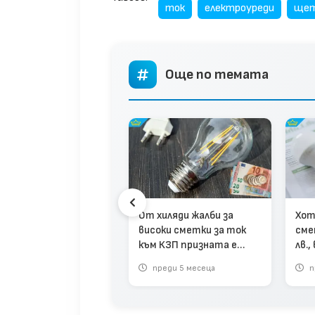
ток
електроуреди
ще
Още по темата
гария отбелязва
От хиляди жалби за
Хот
орден ръст в износа
високи сметки за ток
сме
електроенергия –
към КЗП призната е
лв.,
0% за полугодието
само една (видео)
раб
реди 1 година
преди 5 месеца
п