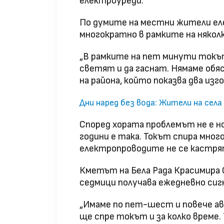
електроуреди.
По думите на местни жители ел
многократно в рамките на някол
„В рамките на пет минути токът
светят и да гаснат. Нямаме обяс
на района, който показва два изг
Дни наред без вода: Жители на сел
Според хората проблемът не е но
години е така. Токът спира мног
електропроводите не се кастрят“
Кметът на Бела Рада Красимира 
седмици получава ежедневно сиг
„Имаме по пет-шест и повече ава
ще спре токът и за колко време. 