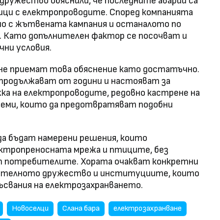
ружество обяснили, че последните аварии са
ици с електропроводите. Според компанията
но с жътвената кампания и останалото по
а. Като допълнителен фактор се посочват и
ни условия.
не приемат това обяснение като достатъчно.
 продължават от години и настояват за
жка на електропроводите, редовно кастрене на
еми, които да предотвратяват подобни
да бъдат намерени решения, които
ктропреносната мрежа и птиците, без
т потребителите. Хората очакват конкретни
ителното дружество и институциите, които
ъсвания на електрозахранването.
Новоселци
Слана бара
електрозахранване