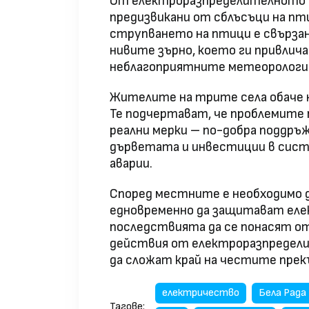
От електроразпределителното д
предизвикани от сблъсъци на пт
струпването на птици е свърза
нивите зърно, което ги привлич
неблагоприятните метеорологич
Жителите на трите села обаче 
Те подчертават, че проблемите
реални мерки – по-добра поддръ
дърветата и инвестиции в сист
аварии.
Според местните е необходимо 
едновременно да защитават еле
последствията да се понасят о
действия от електроразпредел
да сложат край на честите прек
електричество
Бела Рада
Тагове: