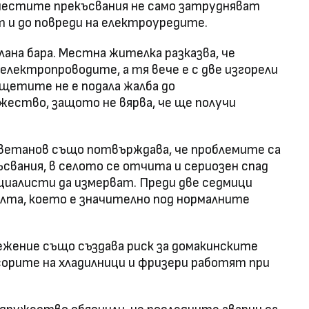
ѝ честите прекъсвания не само затрудняват
т и до повреди на електроуредите.
лана бара. Местна жителка разказва, че
електропроводите, а тя вече е с две изгорели
 щетите не е подала жалба до
ество, защото не вярва, че ще получи
етанов също потвърждава, че проблемите са
свания, в селото се отчита и сериозен спад
ециалисти да измерват. Преди две седмици
лта, което е значително под нормалните
жение също създава риск за домакинските
орите на хладилници и фризери работят при