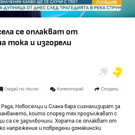
ела се оплакват от
а тока и изгорели
Гледай по-късно
Коментирай
Сподели
Рада, Новоселци и Слана бара сигнализират за
ранването, които според тях продължават с
ци са се задълбочили. Хората се оплакват от
ско напрежение и повредени домакински