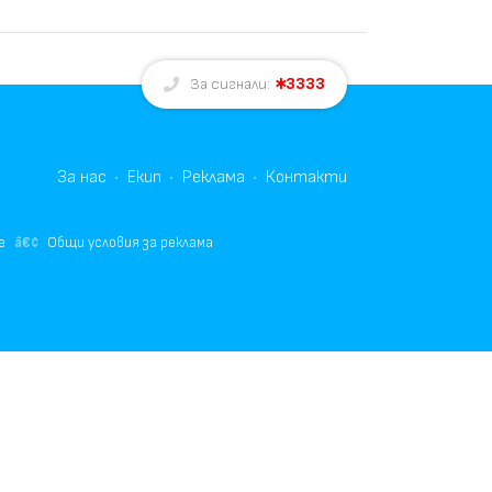
3333
За сигнали:
За нас
Екип
Реклама
Контакти
е
Общи условия за реклама