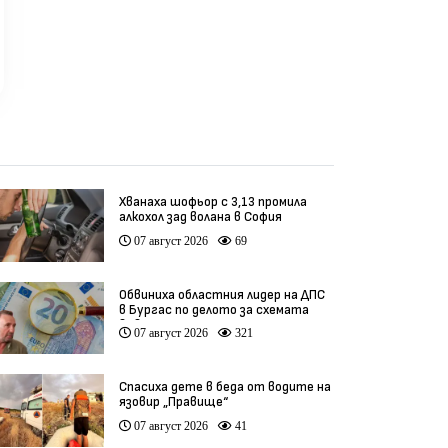
Хванаха шофьор с 3,13 промила
алкохол зад волана в София
07 август 2026
69
Обвиниха областния лидер на ДПС
в Бургас по делото за схемата
във ВиК
07 август 2026
321
Спасиха дете в беда от водите на
язовир „Правище“
07 август 2026
41