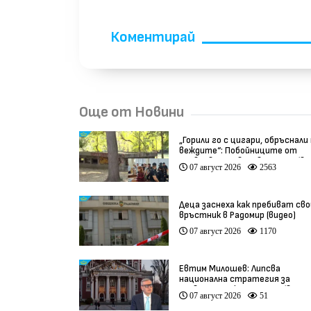
Коментирай
Още от Новини
„Горили го с цигари, обръснали
веждите“: Побойниците от
Пловдив остават в ареста (ви
07 август 2026
2563
Деца заснеха как пребиват сво
връстник в Радомир (видео)
07 август 2026
1170
Евтим Милошев: Липсва
национална стратегия за
развитие на културата (видео
07 август 2026
51