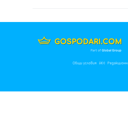
Part of
Global Group
Общи условия
Редакционн