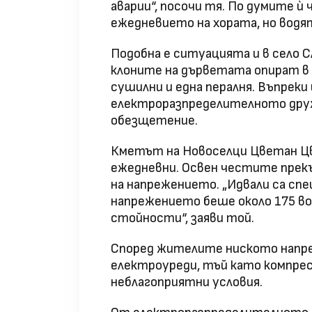
аварии“, посочи тя. По думите 
ежедневието на хората, но водя
Подобна е ситуацията и в село С
клоните на дърветата опират в 
сушилни и една пералня. Въпреки
електроразпределителното друж
обезщетение.
Кметът на Новоселци Цветан Цв
ежедневни. Освен честите прекъ
на напрежението. „Идвали са сп
напрежението беше около 175 во
стойности“, заяви той.
Според жителите ниското напре
електроуреди, тъй като компрес
неблагоприятни условия.