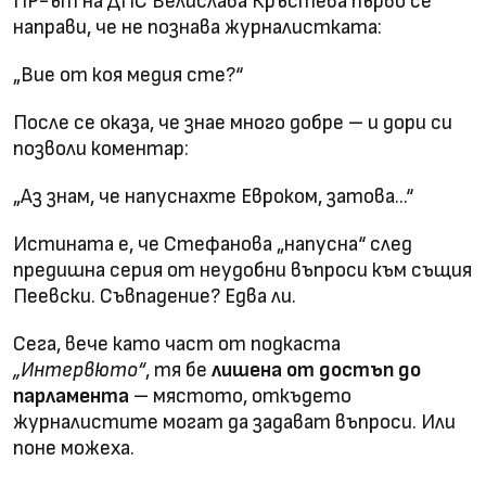
ПР-ът на ДПС Велислава Кръстева първо се
направи, че не познава журналистката:
„Вие от коя медия сте?“
После се оказа, че знае много добре – и дори си
позволи коментар:
„Аз знам, че напуснахте Евроком, затова…“
Истината е, че Стефанова „напусна“ след
предишна серия от неудобни въпроси към същия
Пеевски. Съвпадение? Едва ли.
Сега, вече като част от подкаста
„Интервюто“
, тя бе
лишена от достъп до
парламента
– мястото, откъдето
журналистите могат да задават въпроси. Или
поне можеха.