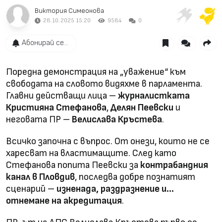
Виктория Симеонова
28.10.2025 15:20
9584
0
Абонирай се...
Поредна демонстрация на „уважение“ към
свободата на словото видяхме в парламента.
Главни действащи лица –
журналистката
Кристияна Стефанова
,
Делян Пеевски
и
неговата ПР –
Велислава Кръстева
.
Всичко започна с въпрос. От онези, които не се
харесват на властимащите. След като
Стефанова попита Пеевски за
контрабандния
канал в Пловдив
, последва добре познатият
сценарий –
изненада, раздразнение и…
отнемане на акредитация
.