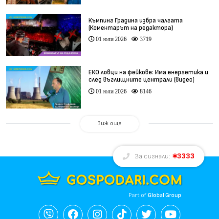
Къмпинг Градина избра чалгата
(Коментарът на редактора)
01 юли 2026
3719
ЕКО ловци на фейкове: Има енергетика и
след въглищните централи (видео)
01 юли 2026
8146
Виж още
3333
За сигнали:
Part of
Global Group