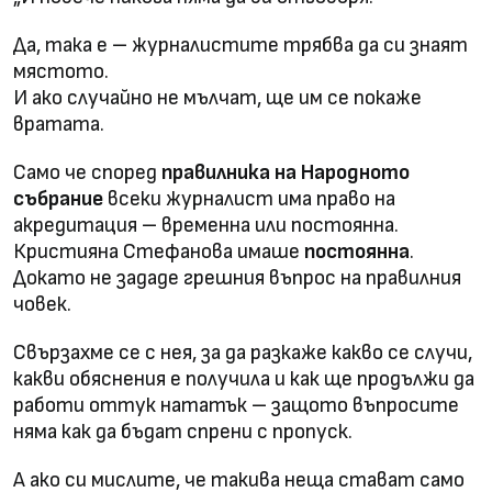
Да, така е – журналистите трябва да си знаят
мястото.
И ако случайно не мълчат, ще им се покаже
вратата.
Само че според
правилника на Народното
събрание
всеки журналист има право на
акредитация – временна или постоянна.
Кристияна Стефанова имаше
постоянна
.
Докато не зададе грешния въпрос на правилния
човек.
Свързахме се с нея, за да разкаже какво се случи,
какви обяснения е получила и как ще продължи да
работи оттук нататък – защото въпросите
няма как да бъдат спрени с пропуск.
А ако си мислите, че такива неща стават само