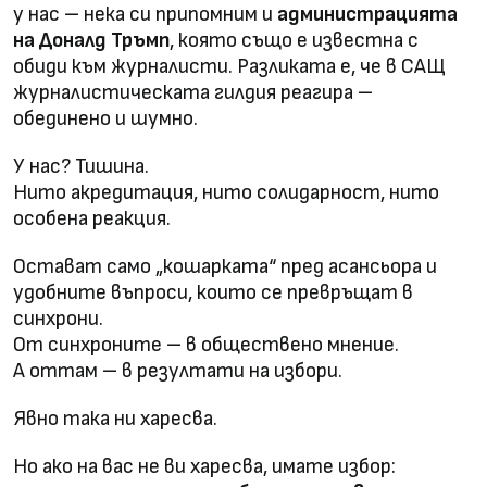
у нас – нека си припомним и
администрацията
на Доналд Тръмп
, която също е известна с
обиди към журналисти. Разликата е, че в САЩ
журналистическата гилдия реагира –
обединено и шумно.
У нас? Тишина.
Нито акредитация, нито солидарност, нито
особена реакция.
Остават само „кошарката“ пред асансьора и
удобните въпроси, които се превръщат в
синхрони.
От синхроните – в обществено мнение.
А оттам – в резултати на избори.
Явно така ни харесва.
Но ако на вас не ви харесва, имате избор: