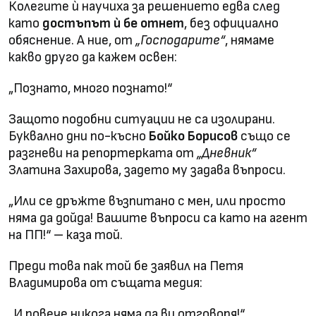
Колегите ѝ научиха за решението едва след
като
достъпът ѝ бе отнет
, без официално
обяснение. А ние, от
„Господарите“
, нямаме
какво друго да кажем освен:
„Познато, много познато!“
Защото подобни ситуации не са изолирани.
Буквално дни по-късно
Бойко Борисов
също се
разгневи на репортерката от
„Дневник“
Златина Захирова, задето му задава въпроси.
„Или се дръжте възпитано с мен, или просто
няма да дойда! Вашите въпроси са като на агент
на ПП!“ – каза той.
Преди това пак той бе заявил на Петя
Владимирова от същата медия:
„И повече никога няма да ви отговоря!“