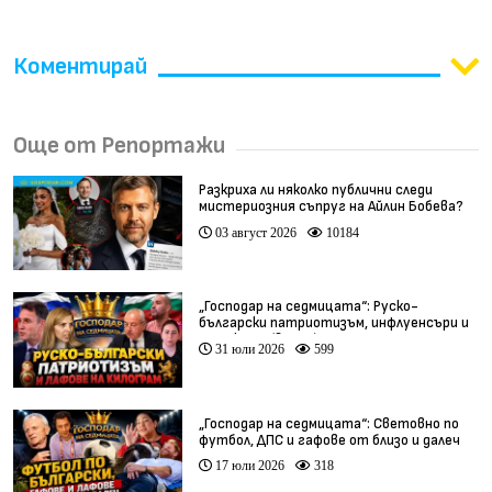
Коментирай
Още от Репортажи
Разкриха ли няколко публични следи
мистериозния съпруг на Айлин Бобева?
03 август 2026
10184
„Господар на седмицата“: Руско-
български патриотизъм, инфлуенсъри и
тарикати (видео)
31 юли 2026
599
„Господар на седмицата“: Световно по
футбол, ДПС и гафове от близо и далеч
17 юли 2026
318