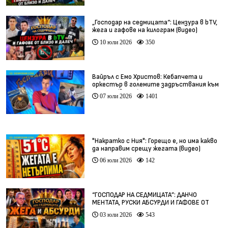
„Господар на седмицата“: Цензура в bTV,
жега и гафове на килограм (видео)
10 юли 2026
350
Вайръл с Емо Христов: Кебапчета и
оркестър в големите задръствания към
морето (видео)
07 юли 2026
1401
"Накратко с Ния": Горещо е, но има какво
да направим срещу жегата (видео)
06 юли 2026
142
“ГОСПОДАР НА СЕДМИЦАТА”: ДАНЧО
МЕНТАТА, РУСКИ АБСУРДИ И ГАФОВЕ ОТ
ЦЯЛ СВЯТ
03 юли 2026
543