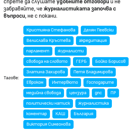
спрете да слушате
удобните отговори
и не
забравяйте, че
журналистиката започва с
въпроси
, не с покани.
Кристияна Стефанова
Делян Пеевски
Велислава Кръстева
акредитация
парламент
журналисти
свобода на словото
ГЕРБ
Бойко Борисов
Златина Захирова
Петя Владимирова
Тагове:
Евроком
Интервюто
Господарите
медийна свобода
цензура
дпс
ПР
политически натиск
журналистика
коментар
КАШ
България
Виктория Симеонова