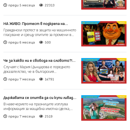
абсурдната поръчка за стари автобуси
Столичния общинск...
преди 5 месеца
22313
(РЕПОРТАЖ)
НА ЖИВО: Протест в подкрепа на
машинното гласуване (РЕПОРТАЖ)
Граждански протест в защита на машинното
гласуване и срещу опитите за промени в
Изборния кодекс се...
преди 6 месеца
500
Че за какво ни е свобода на словото?!
(Коментарът на "Господарите")
Случаят с Мария Цънцарова е поредното
доказателство, че в българския
телевизионен ефир „острите въп...
преди 7 месеца
14791
Държавата се опитва да си купи ливада
край АЕЦ “Козлодуй” за десетки пъти
В навечерието на празниците изплува
по-висока от пазарната цена
информация за мащабна имотна сделка,
(РЕПОРТАЖ)
която поставя сериозни въп...
преди 7 месеца
2519