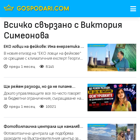
Всичко свързано с Виктория
Симеонова
ЕКО ловци на фейкове: Има енергетика и
след въглищните централи (видео)
В новия епизод на "ЕКО ловци на фейкове"
се срещаме с климатичния експерт Георги
Стефанов, с когото...
преди 1 месец
8145
Ще режем разходи, но да не пипаме
осигуровките на държавните
Докато управляващите все по-често говорят
служители (Коментарът на
за бюджетни ограничения, съкращаване на
“Господарите”)
разходи и орязван...
преди 1 месец
10021
Фотоволтаична централа ще намалява
разходите на Възстановителния
Фотоволтаична централа ще подобрява
център за деца с онкохематологични
разходите на Възстановителния център за