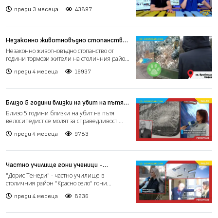
където политика...
преди 3 месеца
43897
Незаконно животновъдно стопанство
от години тормози жители на
Незаконно животновъдно стопанство от
столичния район "Връбница"
години тормози жители на столичния район
(РЕПОРТАЖ)
"Връбница". То се нами...
преди 4 месеца
16937
Близо 5 години близки на убит на пътя
велосипедист се молят за
Близо 5 години близки на убит на пътя
справедливост (РЕПОРТАЖ)
велосипедист се молят за справедливост.
Възрастният мъж е бил...
преди 4 месеца
9783
Частно училище гони ученици -
родителите обсъждали повишение на
"Дорис Тенеди" - частно училище в
таксите в затворена Viber група
столичния район "Красно село" гони
(РЕПОРТАЖ)
ученици, защото родителите им...
преди 4 месеца
8236