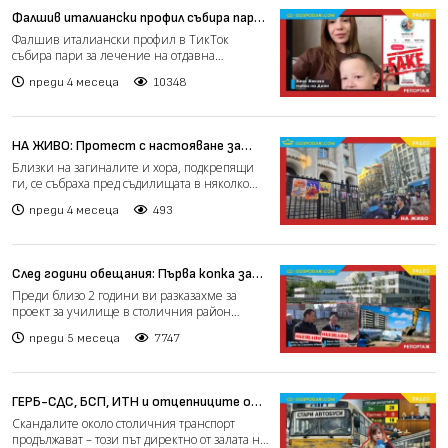
Фалшив италиански профил събира пари
за лечение на отдавна излекувано
Фалшив италиански профил в ТикТок
българче (РЕПОРТАЖ)
събира пари за лечение на отдавна
излекувано българче, сигнализира...
преди 4 месеца
10348
НА ЖИВО: Протест с настояване за
справедливо разследване по случая
Близки на загиналите и хора, подкрепящи
"Петрохан" (РЕПОРТАЖ)
ги, се събраха пред съдилищата в няколко
града, за да поиск...
преди 4 месеца
493
След години обещания: Първа копка за
ново училище в столичния район
Преди близо 2 години ви разказахме за
"Студентски" (РЕПОРТАЖ)
проект за училище в столичния район
"Студентски", който е бло...
преди 5 месеца
7747
ГЕРБ-СДС, БСП, ИТН и отцепниците от
"Възраждане" спасиха ръководството
Скандалите около столичния транспорт
на столичния "Автотранспорт" въпреки
продължават – този път директно от залата на