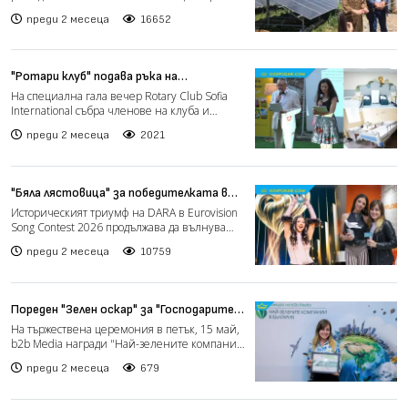
заболявания в Опицвет (РЕПОРТАЖ)
деца с онкохематологичн...
преди 2 месеца
16652
"Ротари клуб" подава ръка на
българското здравеопазване с проекта
На специална гала вечер Rotary Club Sofia
MED-Bul (РЕПОРТАЖ)
International събра членове на клуба и
съмишленици с кауз...
преди 2 месеца
2021
"Бяла лястовица" за победителката в
Евровизия 2026 Дара (РЕПОРТАЖ)
Историческият триумф на DARA в Eurovision
Song Contest 2026 продължава да вълнува
цяла България! Сл...
преди 2 месеца
10759
Пореден "Зелен оскар" за "Господарите"
(снимки)
На тържествена церемония в петък, 15 май,
b2b Media награди "Най-зелените компании
на България" за...
преди 2 месеца
679