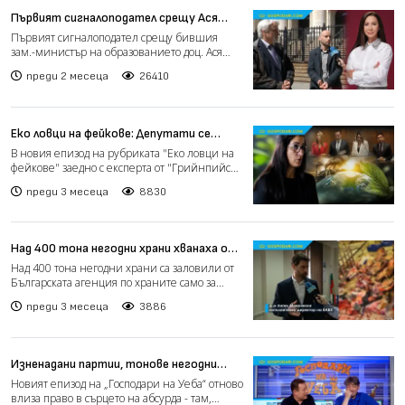
Първият сигналоподател срещу Ася
Панджерова ексклузивно пред
Първият сигналоподател срещу бившия
"Господарите": Съкратиха ме заради
зам.-министър на образованието доц. Ася
сигнала (РЕПОРТАЖ)
Панджерова застава екск...
преди 2 месеца
26410
Еко ловци на фейкове: Депутати се
упражняват на тема "Въглеродни
В новия епизод на рубриката "Еко ловци на
емисии" (видео)
фейкове" заедно с експерта от "Грийнпийс
България" Десисл...
преди 3 месеца
8830
Над 400 тона негодни храни хванаха от
БАБХ за месец, в "Господарите"
Над 400 тона негодни храни са заловили от
показваме проблема от години
Българската агенция по храните само за
(РЕПОРТАЖ)
месец, съобщи дире...
преди 3 месеца
3886
Изненадани партии, тонове негодни
храни и "Като две капки вода" в новия
Новият епизод на „Господари на Уеба“ отново
епизод на "Господари на Уеба"
влиза право в сърцето на абсурда - там,