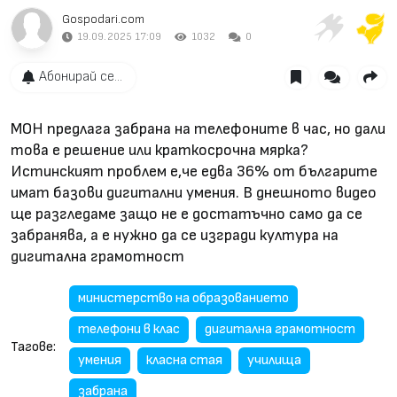
Gospodari.com
19.09.2025 17:09
1032
0
Абонирай се...
МОН предлага забрана на телефоните в час, но дали 
това е решение или краткосрочна мярка? 
Истинският проблем е,че едва 36% от българите 
имат базови дигитални умения. В днешното видео 
ще разгледаме защо не е достатъчно само да се 
забранява, а е нужно да се изгради култура на 
дигитална грамотност
министерство на образованието
телефони в клас
дигитална грамотност
Тагове:
умения
класна стая
училища
забрана