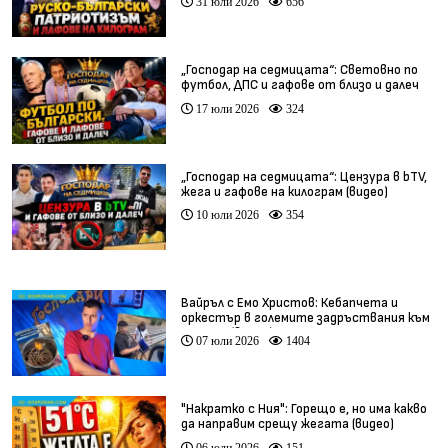
31 юли 2026
656
„Господар на седмицата“: Световно по
футбол, ДПС и гафове от близо и далеч
17 юли 2026
324
„Господар на седмицата“: Цензура в bTV,
жега и гафове на килограм (видео)
10 юли 2026
354
Вайръл с Емо Христов: Кебапчета и
оркестър в големите задръствания към
морето (видео)
07 юли 2026
1404
"Накратко с Ния": Горещо е, но има какво
да направим срещу жегата (видео)
06 юли 2026
151