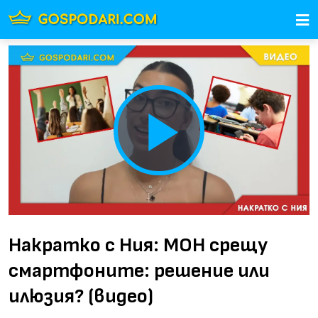
Play
Video
Накратко с Ния: МОН срещу
смартфоните: решение или
илюзия? (видео)