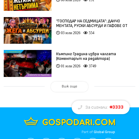
“ГОСПОДАР НА СЕДМИЦАТА”: ДАНЧО
МЕНТАТА, РУСКИ АБСУРДИ И ГАФОВЕ ОТ
ЦЯЛ СВЯТ
03 юли 2026
554
Къмпинг Градина избра чалгата
(Коментарът на редактора)
01 юли 2026
3749
Виж още
3333
За сигнали:
Part of
Global Group