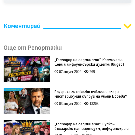
Коментирай
Още от Репортажи
„Господар на седмицата“: Космически
цени и инфлуенсърски изцепки (видео)
07 август 2026
269
Разкриха ли няколко публични следи
мистериозния съпруг на Айлин Бобева?
03 август 2026
13263
„Господар на седмицата“: Руско-
български патриотизъм, инфлуенсъри и
тарикати (видео)