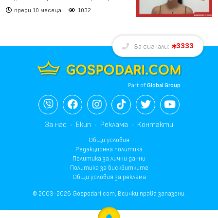
мярка? Истинският...
преди 10 месеца
1032
3333
За сигнали:
Part of
Global Group
За нас
Екип
Реклама
Контакти
Общи условия
Редакционна политика
Политика за лични данни
Политика за бисквитките
Общи условия за реклама
© 2003-2026 Gospodari.com, Всички права запазени.