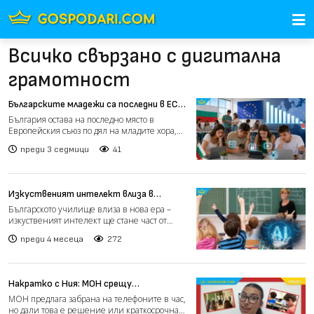
Всичко свързано с дигитална
грамотност
Българските младежи са последни в ЕС
по дигитални умения
България остава на последно място в
Европейския съюз по дял на младите хора,
които притежават поне...
преди 3 седмици
41
Изкуственият интелект влиза в
училище още от 1 клас
Българското училище влиза в нова ера –
изкуственият интелект ще стане част от
обучението още от 1....
преди 4 месеца
272
Накратко с Ния: МОН срещу
смартфоните: решение или илюзия?
МОН предлага забрана на телефоните в час,
(видео)
но дали това е решение или краткосрочна