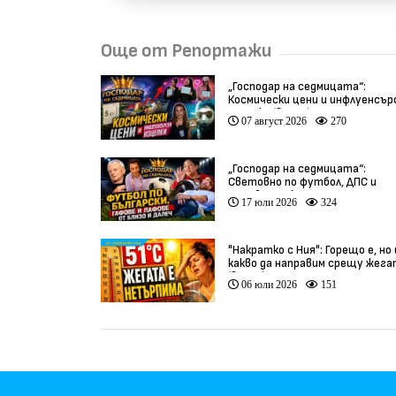
Още от Репортажи
„Господар на седмицата“:
Космически цени и инфлуенсър
изцепки (видео)
07 август 2026
270
„Господар на седмицата“:
Световно по футбол, ДПС и
гафове от близо и далеч
17 юли 2026
324
"Накратко с Ния": Горещо е, но
какво да направим срещу жег
(видео)
06 юли 2026
151