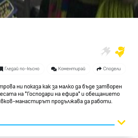
Video
Гледай по-късно
Коментирай
Сподели
ова ни показа как за малко да бъде затворен
есата на "Господари на ефира" и обещанието
ивков-манастирът продължава да работи.