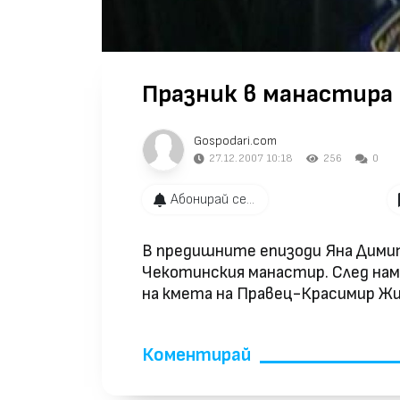
Празник в манастира
Gospodari.com
27.12.2007 10:18
256
0
Абонирай се...
В предишните епизоди Яна Димитр
Чекотинския манастир. След нам
на кмета на Правец-Красимир Ж
Коментирай