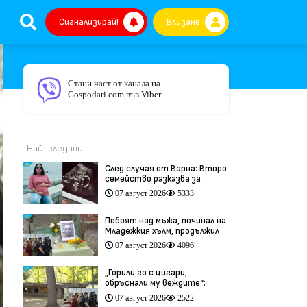
Сигнализирай!
Влизане
Стани част от канала на
Gospodari.com във Viber
Най-гледани
След случая от Варна: Второ
семейство разказва за
трагедия след бременност
07 август 2026
5333
при същия лекар (видео)
Побоят над мъжа, починал на
Младежкия хълм, продължил
повече от час (видео)
07 август 2026
4096
„Горили го с цигари,
обръснали му веждите“:
Побойниците от Пловдив
07 август 2026
2522
остават в ареста (видео)