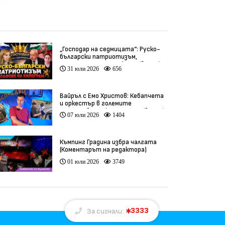
„Господар на седмицата“: Руско-
български патриотизъм,
инфлуенсъри и тарикати (видео)
31 юли 2026
656
Вайръл с Емо Христов: Кебапчета
и оркестър в големите
задръствания към морето (видео)
07 юли 2026
1404
Къмпинг Градина избра чалгата
(Коментарът на редактора)
01 юли 2026
3749
3333
За сигнали: