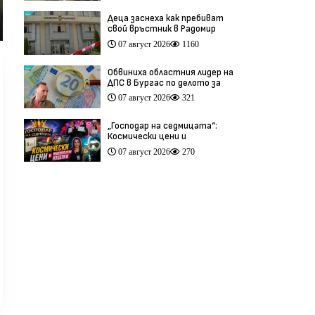
Деца заснеха как пребиват
свой връстник в Радомир
(видео)
07 август 2026
1160
Обвиниха областния лидер на
ДПС в Бургас по делото за
схемата във ВиК
07 август 2026
321
„Господар на седмицата“:
Космически цени и
инфлуенсърски изцепки
07 август 2026
270
(видео)