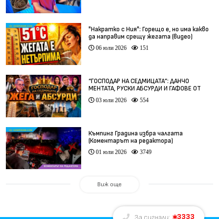
"Накратко с Ния": Горещо е, но има какво
да направим срещу жегата (видео)
06 юли 2026
151
“ГОСПОДАР НА СЕДМИЦАТА”: ДАНЧО
МЕНТАТА, РУСКИ АБСУРДИ И ГАФОВЕ ОТ
ЦЯЛ СВЯТ
03 юли 2026
554
Къмпинг Градина избра чалгата
(Коментарът на редактора)
01 юли 2026
3749
Виж още
3333
За сигнали: