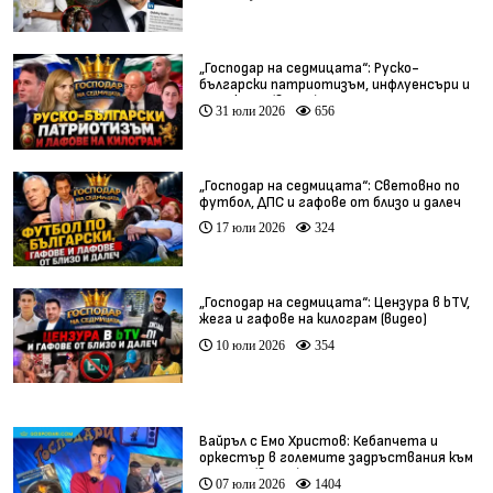
„Господар на седмицата“: Руско-
български патриотизъм, инфлуенсъри и
тарикати (видео)
31 юли 2026
656
„Господар на седмицата“: Световно по
футбол, ДПС и гафове от близо и далеч
17 юли 2026
324
„Господар на седмицата“: Цензура в bTV,
жега и гафове на килограм (видео)
10 юли 2026
354
Вайръл с Емо Христов: Кебапчета и
оркестър в големите задръствания към
морето (видео)
07 юли 2026
1404