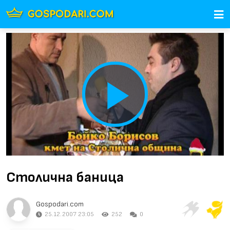
Play
Video
Столична баница
Gospodari.com
25.12.2007 23:05
252
0