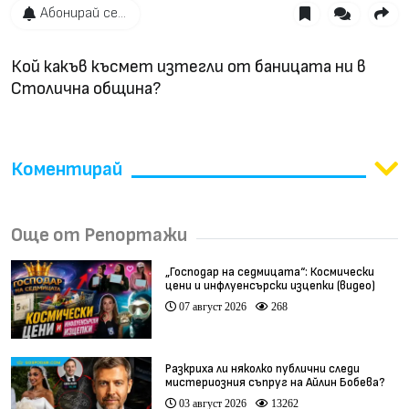
Абонирай се...
Кой какъв късмет изтегли от баницата ни в
Столична община?
Коментирай
Още от Репортажи
„Господар на седмицата“: Космически
цени и инфлуенсърски изцепки (видео)
07 август 2026
268
Разкриха ли няколко публични следи
мистериозния съпруг на Айлин Бобева?
03 август 2026
13262