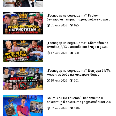
„Господар на седмицата“: Руско-
български патриотизъм, инфлуенсъри и
тарикати (видео)
31 юли 2026
625
„Господар на седмицата“: Световно по
футбол, ДПС и гафове от близо и далеч
17 юли 2026
320
„Господар на седмицата“: Цензура в bTV,
жега и гафове на килограм (видео)
10 юли 2026
351
Вайръл с Емо Христов: Кебапчета и
оркестър в големите задръствания към
морето (видео)
07 юли 2026
1402