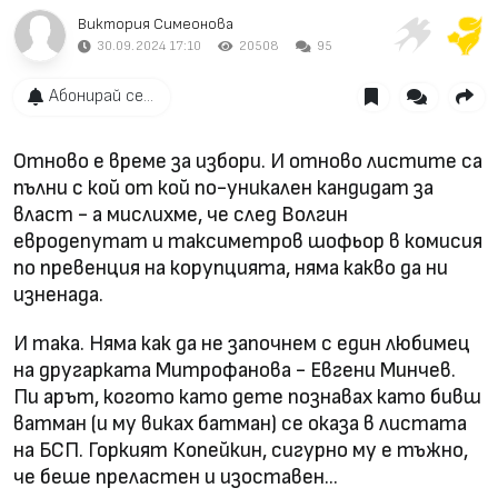
Виктория Симеонова
30.09.2024 17:10
20508
95
Абонирай се...
Отново е време за избори. И отново листите са
пълни с кой от кой по-уникален кандидат за
власт - а мислихме, че след Волгин
евродепутат и таксиметров шофьор в комисия
по превенция на корупцията, няма какво да ни
изненада.
И така. Няма как да не започнем с един любимец
на другарката Митрофанова - Евгени Минчев.
Пи арът, когото като дете познавах като бивш
ватман (и му виках батман) се оказа в листата
на БСП. Горкият Копейкин, сигурно му е тъжно,
че беше преластен и изоставен…