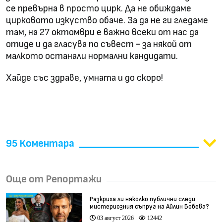
се превърна в просто цирк. Да не обиждаме
цирковото изкуство обаче. За да не ги гледаме
там, на 27 октомври е важно всеки от нас да
отиде и да гласува по съвест - за някой от
малкото останали нормални кандидати.
Хайде със здраве, умната и до скоро!
95 Коментара
Още от Репортажи
Разкриха ли няколко публични следи
мистериозния съпруг на Айлин Бобева?
03 август 2026
12442