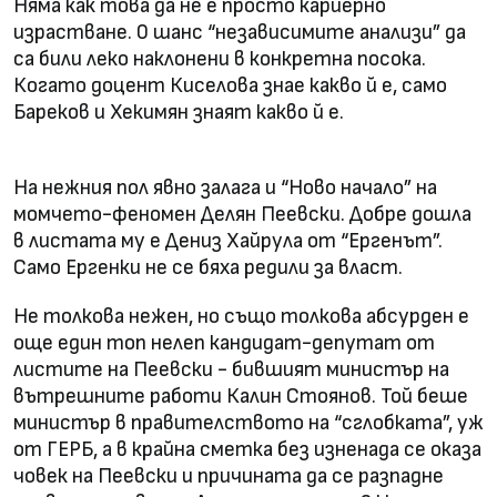
Няма как това да не е просто кариерно
израстване. 0 шанс “независимите анализи” да
са били леко наклонени в конкретна посока.
Когато доцент Киселова знае какво й е, само
Бареков и Хекимян знаят какво й е.
На нежния пол явно залага и “Ново начало” на
момчето-феномен Делян Пеевски. Добре дошла
в листата му е Дениз Хайрула от “Ергенът”.
Само Ергенки не се бяха редили за власт.
Не толкова нежен, но също толкова абсурден е
още един топ нелеп кандидат-депутат от
листите на Пеевски - бившият министър на
вътрешните работи Калин Стоянов. Той беше
министър в правителството на “сглобката”, уж
от ГЕРБ, а в крайна сметка без изненада се оказа
човек на Пеевски и причината да се разпадне