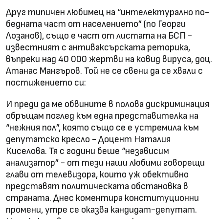
Друг типичен любимец на “интелектурално по-
бедната част от населението” (по Георги
Лозанов), също е част от листата на БСП -
известният с антиваксърската реторика,
въпреки над 40 000 жертви на ковид вируса, доц.
Атанас Мангъров. Той не се свени да се хвали с
постижението си:
И преди да ме обвините в полова дискриминация
обръщам поглед към една представителка на
“нежния пол”, която също се е устремила към
депутатско кресло - Доцент Наталия
Киселова. Тя с години беше “независим
анализатор” - от тези наши любими говорещи
глави от телевизора, които уж обективно
представят политическата обстановка в
страната. Днес коментира конституционни
промени, утре се оказва кандидат-депутат.