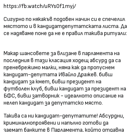
https://fb.watch/uRYs0f1myj/
Сигурно по някакъв подобен начин си е спечелил
мястото и в кандидатдепутатската листа. Да
се надяваме поне да не е правил такива ритуали:
Макар шансовете за влизане в парламента на
последния в тази класация ходещ абсурд да са
пренебрежимо малки, няма как да пропуснем
кандидат-депутата Ивайло Дражев. бивш
кандидат за кмет, бивш президент на
футболен клуб, бивш кандидат за президент на
БФС, бивш затворник - идеалното описание на
нелеп кандидат за депутатско място.
Такива са ни кандидат-депутатите! Абсурдни,
криминалнопроявени и напълно готови да
заемат банките в Парламента, който отдавна