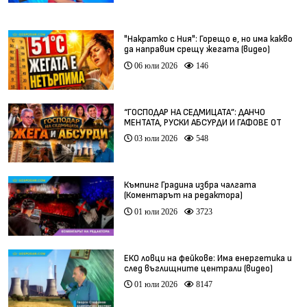
"Накратко с Ния": Горещо е, но има какво
да направим срещу жегата (видео)
06 юли 2026
146
“ГОСПОДАР НА СЕДМИЦАТА”: ДАНЧО
МЕНТАТА, РУСКИ АБСУРДИ И ГАФОВЕ ОТ
ЦЯЛ СВЯТ
03 юли 2026
548
Къмпинг Градина избра чалгата
(Коментарът на редактора)
01 юли 2026
3723
ЕКО ловци на фейкове: Има енергетика и
след въглищните централи (видео)
01 юли 2026
8147