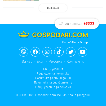
Виж още
3333
За сигнали:
Part of
Global Group
За нас
Екип
Реклама
Контакти
Общи условия
Редакционна политика
Политика за лични данни
Политика за бисквитките
Общи условия за реклама
© 2003-2026 Gospodari.com, Всички права запазени.