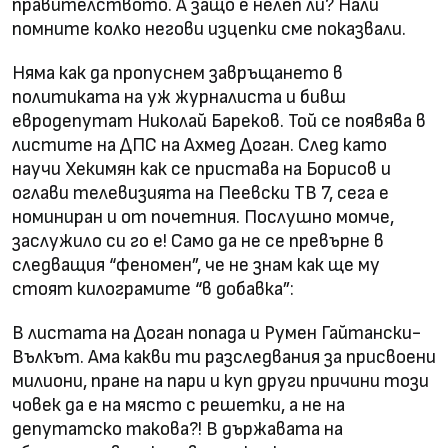
правителството. А защо е нелеп ли? Нали
помните колко негови изцепки сме показвали.
Няма как да пропуснем завръщането в
политиката на уж журналиста и бивш
евродепутат Николай Бареков. Той се появява в
листите на ДПС на Ахмед Доган. След като
научи Хекимян как се пристава на Борисов и
оглави телевизията на Пеевски ТВ 7, сега е
номиниран и от почетния. Послушно момче,
заслужило си го е! Само да не се превърне в
следващия “феномен”, че не знам как ще му
стоят килограмите “в добавка”:
В листата на Доган попада и Румен Гайтански-
Вълкът. Ама какви ти разследвания за присвоени
милиони, пране на пари и куп други причини този
човек да е на място с решетки, а не на
депутатско такова?! В държавата на