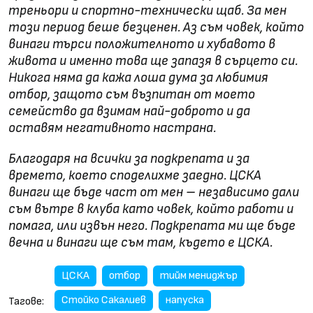
треньори и спортно-технически щаб. За мен
този период беше безценен. Аз съм човек, който
винаги търси положителното и хубавото в
живота и именно това ще запазя в сърцето си.
Никога няма да кажа лоша дума за любимия
отбор, защото съм възпитан от моето
семейство да взимам най-доброто и да
оставям негативното настрана.
Благодаря на всички за подкрепата и за
времето, което споделихме заедно. ЦСКА
винаги ще бъде част от мен – независимо дали
съм вътре в клуба като човек, който работи и
помага, или извън него. Подкрепата ми ще бъде
вечна и винаги ще съм там, където е ЦСКА.
ЦСКА
отбор
тийм мениджър
Стойко Сакалиев
напуска
Тагове: