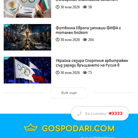
30 юли 2026
58
Футболна Европа заплаши ФИФА с
тотален бойкот
30 юли 2026
204
Украйна сезира Спортния арбитражен
съд заради връщането на Русия в
олимпийското движение
30 юли 2026
75
Виж още
3333
За сигнали: