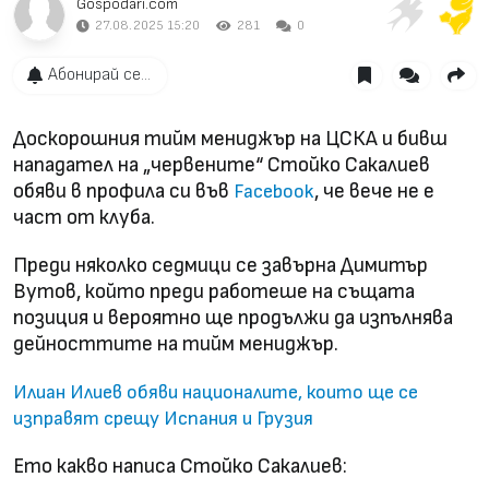
Gospodari.com
27.08.2025 15:20
281
0
Абонирай се...
Доскорошния тийм мениджър на ЦСКА и бивш
нападател на „червените“ Стойко Сакалиев
обяви в профила си във
, че вече не е
Facebook
част от клуба.
Преди няколко седмици се завърна Димитър
Вутов, който преди работеше на същата
позиция и вероятно ще продължи да изпълнява
дейносттите на тийм мениджър.
Илиан Илиев обяви националите, които ще се
изправят срещу Испания и Грузия
Ето какво написа Стойко Сакалиев: