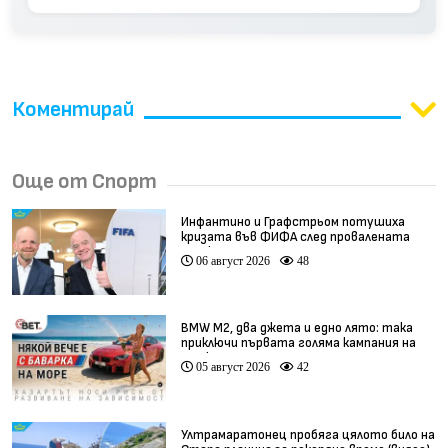
Коментирай
Още от Спорт
Инфантино и Графстрьом потушиха
кризата във ФИФА след провалената
сделка
06 август 2026
48
BMW М2, два джета и едно лято: така
приключи първата голяма кампания на
BET.bg
05 август 2026
42
Ултрамаратонец пробяга цялото било на