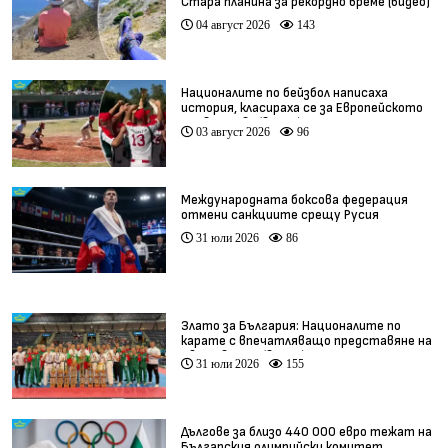
Стара планина за рекордно време (видео)
04 август 2026
143
Националите по бейзбол написаха
история, класираха се за Европейското
първенство (видео)
03 август 2026
96
Международната боксова федерация
отмени санкциите срещу Русия
31 юли 2026
86
Злато за България: Националите по
карате с впечатляващо представяне на
Световното (видео)
31 юли 2026
155
Дългове за близо 440 000 евро тежат на
Българския олимпийски комитет