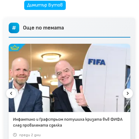
Димитър Вутов
Още по темата
Инфантино и Графстрьом потушиха кризата във ФИФА
след провалената сделка
преди 2 дни