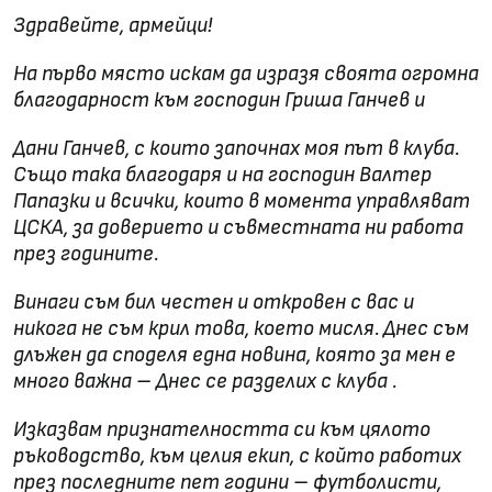
Здравейте, армейци!
На първо място искам да изразя своята огромна
благодарност към господин Гриша Ганчев и
Дани Ганчев, с които започнах моя път в клуба.
Също така благодаря и на господин Валтер
Папазки и всички, които в момента управляват
ЦСКА, за доверието и съвместната ни работа
през годините.
Винаги съм бил честен и откровен с вас и
никога не съм крил това, което мисля. Днес съм
длъжен да споделя една новина, която за мен е
много важна – Днес се разделих с клуба .
Изказвам признателността си към цялото
ръководство, към целия екип, с който работих
през последните пет години – футболисти,