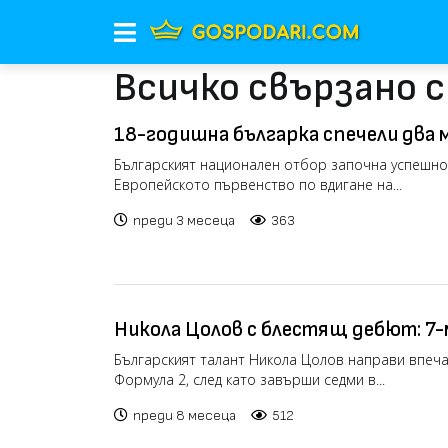
Всичко свързано 
18-годишна българка спечели два 
Европейското по щанги в Батуми
Българският национален отбор започна успешно 
Европейското първенство по вдигане на...
преди 3 месеца
363
Никола Цолов с блестящ дебют: 7-
си квалификация във Формула 2
Българският талант Никола Цолов направи впеч
Формула 2, след като завърши седми в...
преди 8 месеца
512