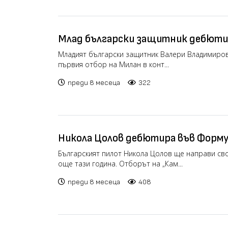
Млад български защитник дебюти
на Милан и игра пълни 90 минути
Младият български защитник Валери Владимиров
първия отбор на Милан в конт...
преди 8 месеца
322
Никола Цолов дебютира във Форму
година в Катар и Абу Даби (видео)
Българският пилот Никола Цолов ще направи св
още тази година. Отборът на „Кам...
преди 8 месеца
408