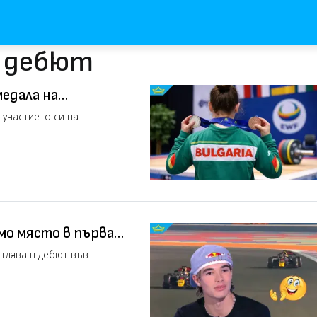
с дебют
медала на
участието си на
мо място в първата
атляващ дебют във