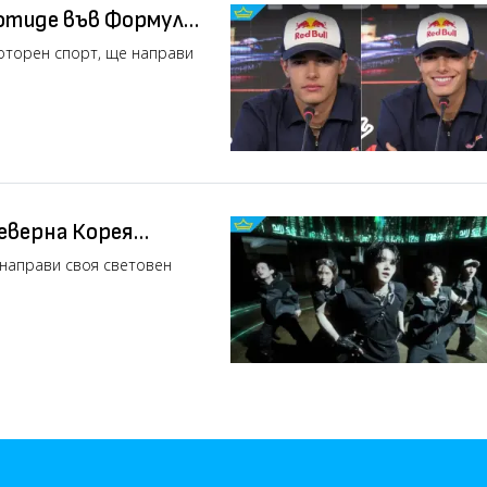
 отиде във Формула
оторен спорт, ще направи
Северна Корея
 направи своя световен