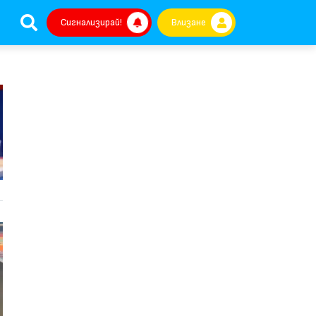
Сигнализирай!
Влизане