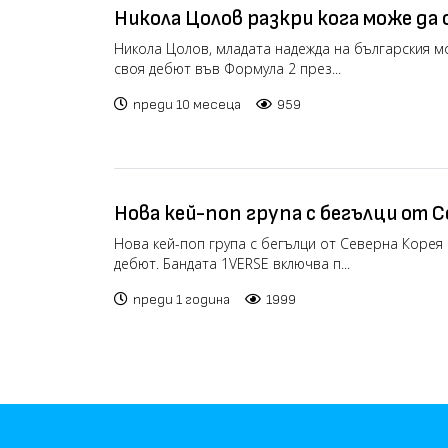
Никола Цолов разкри кога може да
1 (видео)
Никола Цолов, младата надежда на българския м
своя дебют във Формула 2 през...
преди 10 месеца
959
Нова кей-поп група с бегълци от 
направи своя световен дебют
Нова кей-поп група с бегълци от Северна Корея
дебют. Бандата 1VERSE включва п...
преди 1 година
1999