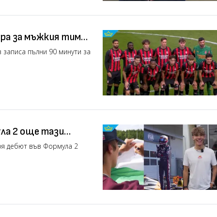
ра за мъжкия тим
 записа пълни 90 минути за
ла 2 още тази
оя дебют във Формула 2