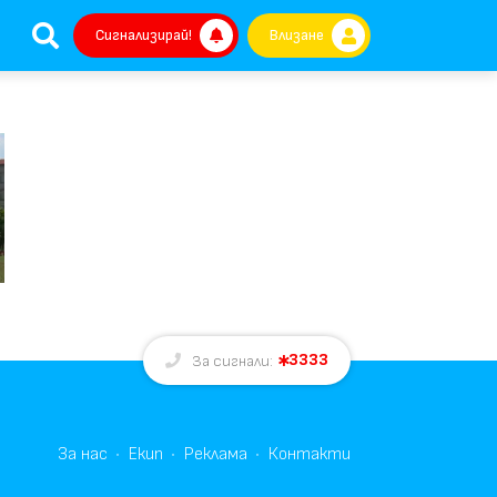
Сигнализирай!
Влизане
3333
За сигнали:
За нас
Екип
Реклама
Контакти