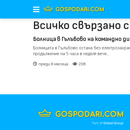
Всичко свързано 
Болница в Гълъбово на командно диш
ток и парно насред зимата (видео)
Болницата в Гълъбово остана без електрозахра
продължение на 5 часа в неделя вече...
преди 6 месеца
208
Part of
Global Group