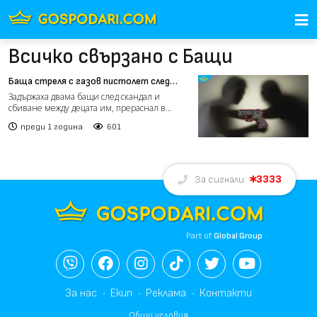
Всичко свързано с Бащи
Баща стреля с газов пистолет след
спречкване между деца в Стара Загора
Задържаха двама бащи след скандал и
сбиване между децата им, прераснал в
саморазправа с оръжия в Ст...
преди 1 година
601
3333
За сигнали:
Part of
Global Group
За нас
Екип
Реклама
Контакти
Общи условия